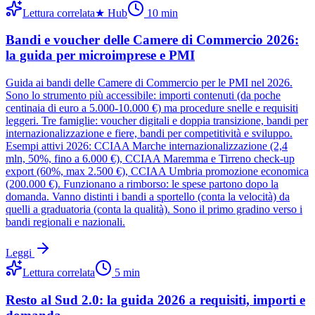
Lettura correlata
★
Hub
10
min
Bandi e voucher delle Camere di Commercio 2026:
la guida per microimprese e PMI
Guida ai bandi delle Camere di Commercio per le PMI nel 2026.
Sono lo strumento più accessibile: importi contenuti (da poche
centinaia di euro a 5.000-10.000 €) ma procedure snelle e requisiti
leggeri. Tre famiglie: voucher digitali e doppia transizione, bandi per
internazionalizzazione e fiere, bandi per competitività e sviluppo.
Esempi attivi 2026: CCIAA Marche internazionalizzazione (2,4
mln, 50%, fino a 6.000 €), CCIAA Maremma e Tirreno check-up
export (60%, max 2.500 €), CCIAA Umbria promozione economica
(200.000 €). Funzionano a rimborso: le spese partono dopo la
domanda. Vanno distinti i bandi a sportello (conta la velocità) da
quelli a graduatoria (conta la qualità). Sono il primo gradino verso i
bandi regionali e nazionali.
Leggi
Lettura correlata
5
min
Resto al Sud 2.0: la guida 2026 a requisiti, importi e