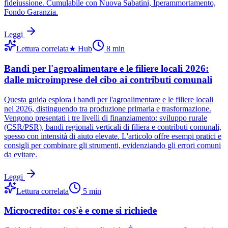
fideiussione. Cumulabile con Nuova Sabatini, Iperammortamento,
Fondo Garanzia.
Leggi
Lettura correlata
★
Hub
8
min
Bandi per l'agroalimentare e le filiere locali 2026:
dalle microimprese del cibo ai contributi comunali
Questa guida esplora i bandi per l'agroalimentare e le filiere locali
nel 2026, distinguendo tra produzione primaria e trasformazione.
Vengono presentati i tre livelli di finanziamento: sviluppo rurale
(CSR/PSR), bandi regionali verticali di filiera e contributi comunali,
spesso con intensità di aiuto elevate. L'articolo offre esempi pratici e
consigli per combinare gli strumenti, evidenziando gli errori comuni
da evitare.
Leggi
Lettura correlata
5
min
Microcredito: cos'è e come si richiede