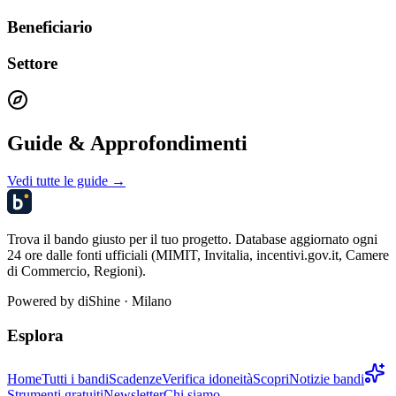
Beneficiario
Settore
Guide & Approfondimenti
Vedi tutte le guide →
Trova il bando giusto per il tuo progetto. Database aggiornato ogni
24 ore dalle fonti ufficiali (MIMIT, Invitalia, incentivi.gov.it, Camere
di Commercio, Regioni).
Powered by
diShine
· Milano
Esplora
Home
Tutti i bandi
Scadenze
Verifica idoneità
Scopri
Notizie bandi
Strumenti gratuiti
Newsletter
Chi siamo