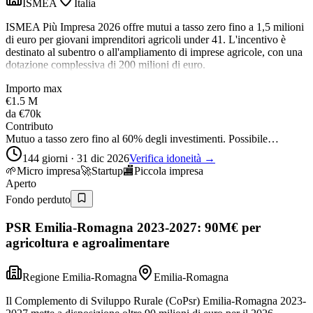
ISMEA
Italia
ISMEA Più Impresa 2026 offre mutui a tasso zero fino a 1,5 milioni
di euro per giovani imprenditori agricoli under 41. L'incentivo è
destinato al subentro o all'ampliamento di imprese agricole, con una
dotazione complessiva di 200 milioni di euro.
Importo max
€1.5 M
da
€70k
Contributo
Mutuo a tasso zero fino al 60% degli investimenti. Possibile…
144 giorni · 31 dic 2026
Verifica idoneità →
🌱
Micro impresa
🚀
Startup
🏬
Piccola impresa
Aperto
Fondo perduto
PSR Emilia-Romagna 2023-2027: 90M€ per
agricoltura e agroalimentare
Regione Emilia-Romagna
Emilia-Romagna
Il Complemento di Sviluppo Rurale (CoPsr) Emilia-Romagna 2023-