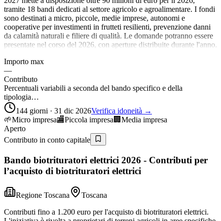
2027 mette a disposizione oltre 90 milioni di euro per il 2026,
tramite 18 bandi dedicati al settore agricolo e agroalimentare. I fondi
sono destinati a micro, piccole, medie imprese, autonomi e
cooperative per investimenti in frutteti resilienti, prevenzione danni
da calamità naturali e filiere di qualità. Le domande potranno essere
presentate nel corso del 2026, con aperture distribuite durante l'anno.
Importo max
—
Contributo
Percentuali variabili a seconda del bando specifico e della
tipologia…
144 giorni · 31 dic 2026
Verifica idoneità →
🌱
Micro impresa
🏬
Piccola impresa
🏢
Media impresa
Aperto
Contributo in conto capitale
Bando biotrituratori elettrici 2026 - Contributi per
l’acquisto di biotrituratori elettrici
Regione Toscana
Toscana
Contributi fino a 1.200 euro per l'acquisto di biotrituratori elettrici.
L'iniziativa è rivolta a proprietari di terreni agricoli in aree specifiche