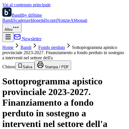
Vai al contenuto principale
Bandi
by diShine
Bandi
Scadenze
Idoneità
Scopri
Notizie
Abbonati
Altro
Newsletter
Home
Bandi
Fondo perduto
Sottoprogramma apistico
provinciale 2023-2027. Finanziamento a fondo perduto in sostegno
a interventi nel settore dell'a
Chiuso
Salva
Stampa / PDF
Sottoprogramma apistico
provinciale 2023-2027.
Finanziamento a fondo
perduto in sostegno a
interventi nel settore dell'a