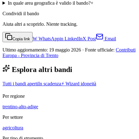
In quale area geografica è valido il bando?
+
Condividi
il bando
Aiuta altri a scoprirlo. Niente tracking.
W
WhatsApp
in
LinkedIn
X
Post
Email
Copia link
Ultimo aggiornamento:
19 maggio 2026
· Fonte ufficiale:
Contributi
Europa - Provincia di Trento
Esplora altri bandi
Tutti i bandi aperti
In scadenza
⚡ Wizard idoneità
Per regione
trentino-alto-adige
Per settore
agricoltura
Per tipo di strumento