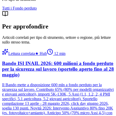
Tutti i
Fondo perduto
Per approfondire
Articoli correlati per tipo di strumento, settore o regione
, più letture
sullo stesso tema.
Lettura correlata
★
Hub
12
min
Bando ISI INAIL 2026: 600 milioni a fondo perduto
per la sicurezza sul lavoro (sportello aperto fino al 28
maggio)
Il Bando mette a disposizione 600 mln a fondo perduto per la
sicurezza sul lavoro. Contributo 65% (80% per modelli organizzativi
e giovani agricoltori), importi 5K-130K, 5 Assi (1.1, 1.2, 2, 4 PMI
specifici, 5.1 agricoltura, 5.2 giovani agricoltori). Sportello
compilazione 13 aprile - 28 maggio 2026, click day giugno 2026,
soglia 130 punti. Novità 2026: Intervento Aggiuntivo 80% fino 20K
(es. fotovoltaico+amianto). Anticipo 50% (70% micro Assi 4-5) con