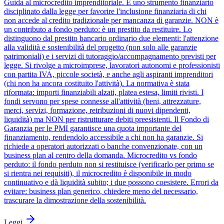
Guida al microcredito imprenditoriale. È uno strumento finanziario
disciplinato dalla legge per favorire l'inclusione finanziaria di chi
non accede al credito tradizionale per mancanza di garanzie. NON è
un contributo a fondo perduto: è un prestito da restituire. Lo
distinguono dal prestito bancario ordinario due elementi: l'attenzione
alla validità e sostenibilità del progetto (non solo alle garanzie
patrimoniali) e i servizi di tutoraggio/accompagnamento previsti per
legge. Si rivolge a microimprese, lavoratori autonomi e professionisti
con partita IVA, piccole società, e anche agli aspiranti imprenditori
(chi non ha ancora costituito l'attività). La normativa è stata
riformata: importi finanziabili alzati, platea estesa, limiti rivisti. I
fondi servono per spese connesse all'attività (beni, attrezzature,
merci, servizi, formazione, retribuzioni di nuovi dipendenti,
liquidità) ma NON per ristrutturare debiti preesistenti. Il Fondo di
Garanzia per le PMI garantisce una quota importante del
finanziamento, rendendolo accessibile a chi non ha garanzie. Si
richiede a operatori autorizzati o banche convenzionate, con un
business plan al centro della domanda. Microcredito vs fondo
perduto: il fondo perduto non si restituisce (verificarlo per primo se
si rientra nei requisiti), il microcredito è disponibile in modo
continuativo e dà liquidità subito; i due possono coesistere. Errori da
evitare: business plan generico, chiedere meno del necessario,
trascurare la dimostrazione della sostenibilità.
Leggi