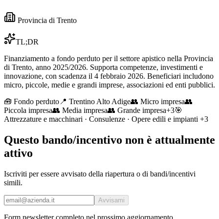
Provincia di Trento
TL;DR
Finanziamento a fondo perduto per il settore apistico nella Provincia
di Trento, anno 2025/2026. Supporta competenze, investimenti e
innovazione, con scadenza il 4 febbraio 2026. Beneficiari includono
micro, piccole, medie e grandi imprese, associazioni ed enti pubblici.
🧰
Fondo perduto
📍 Trentino Alto Adige
👥
Micro impresa
👥
Piccola impresa
👥
Media impresa
👥
Grande impresa
+
3
🎯
Attrezzature e macchinari · Consulenze · Opere edili e impianti
+3
Questo bando/incentivo non è attualmente
attivo
Iscriviti per essere avvisato della riapertura o di bandi/incentivi
simili.
Avvisami
Form newsletter completo nel prossimo aggiornamento.