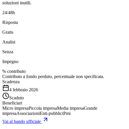
soluzioni inutili.
24/48h
Risposta
Gratis
Analisi
Senza
Impegno
% contributo
Contributo a fondo perduto, percentuale non specificata.
Scadenza
4 febbraio 2026
Scaduto
Beneficiari
Micro impresa
Piccola impresa
Media impresa
Grande
impresa
Associazioni
Enti-pubblici
Pmi
Vai al bando ufficiale