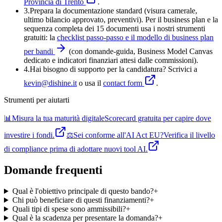
Provincia di Trento
.
3
.
Prepara la documentazione standard (visura camerale,
ultimo bilancio approvato, preventivi). Per il business plan e la
sequenza completa dei 15 documenti usa i nostri strumenti
gratuiti: la
checklist passo-passo e il modello di business plan
per bandi
(con domande-guida, Business Model Canvas
dedicato e indicatori finanziari attesi dalle commissioni).
4
.
Hai bisogno di supporto per la candidatura? Scrivici a
kevin@dishine.it
o usa il
contact form
.
Strumenti per aiutarti
📊
Misura la tua maturità digitale
Scorecard gratuita per capire dove
investire i fondi.
⚖️
Sei conforme all'AI Act EU?
Verifica il livello
di compliance prima di adottare nuovi tool AI.
Domande frequenti
Qual è l'obiettivo principale di questo bando?
+
Chi può beneficiare di questi finanziamenti?
+
Quali tipi di spese sono ammissibili?
+
Qual è la scadenza per presentare la domanda?
+