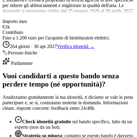
per ridurre gli abbruciamenti e migliorare la qualità dell'aria. Le
domande si presentano online dal 25 maggio 2026 al 30 aprile 2027.
Importo max
€1k
Contributo
Fino a 1.200 euro per l'acquisto di biotrituratori elettrici.
264 giorni · 30 apr 2027
Verifica idoneità →
🏷️
Persone-fisiche
Parliamone
Vuoi candidarti a questo bando senza
perdere tempo (né opportunità)?
Analizziamo gratuitamente la tua idoneità, ti diciamo se vale la pena
partecipare e, se sì, costruiamo insieme la domanda. Informazioni
chiare, risposte concrete: feedback entro 24/48h.
Check idoneità gratuito
sul bando specifico, fatto da un
esperto (non da un bot).
Strategia su misura
: capiamo se questo bando è davvero