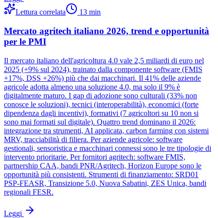
Lettura correlata
13
min
Mercato agritech italiano 2026, trend e opportunità
per le PMI
Il mercato italiano dell'agricoltura 4.0 vale 2,5 miliardi di euro nel
2025 (+9% sul 2024), trainato dalla componente software (FMIS
+17%, DSS +26%) più che dai macchinari. Il 41% delle aziende
agricole adotta almeno una soluzione 4.0, ma solo il 9% è
digitalmente maturo. I gap di adozione sono culturali (33% non
conosce le soluzioni), tecnici (interoperabilità), economici (forte
dipendenza dagli incentivi), formativi (7 agricoltori su 10 non si
sono mai formati sul digitale). Quattro trend dominano il 2026:
integrazione tra strumenti, AI applicata, carbon farming con sistemi
MRV, tracciabilità di filiera. Per aziende agricole: software
gestionali, sensoristica e macchinari connessi sono le tre tipologie di
intervento prioritarie. Per fornitori agritech: software FMIS,
partnership CAA, bandi PNR/Agritech, Horizon Europe sono le
opportunità più consistenti. Strumenti di finanziamento: SRD01
PSP-FEASR, Transizione 5.0, Nuova Sabatini, ZES Unica, bandi
regionali FESR.
Leggi