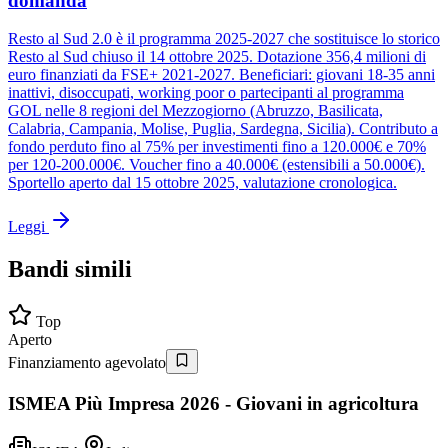
domanda
Resto al Sud 2.0 è il programma 2025-2027 che sostituisce lo storico
Resto al Sud chiuso il 14 ottobre 2025. Dotazione 356,4 milioni di
euro finanziati da FSE+ 2021-2027. Beneficiari: giovani 18-35 anni
inattivi, disoccupati, working poor o partecipanti al programma
GOL nelle 8 regioni del Mezzogiorno (Abruzzo, Basilicata,
Calabria, Campania, Molise, Puglia, Sardegna, Sicilia). Contributo a
fondo perduto fino al 75% per investimenti fino a 120.000€ e 70%
per 120-200.000€. Voucher fino a 40.000€ (estensibili a 50.000€).
Sportello aperto dal 15 ottobre 2025, valutazione cronologica.
Leggi
Bandi simili
Top
Aperto
Finanziamento agevolato
ISMEA Più Impresa 2026 - Giovani in agricoltura