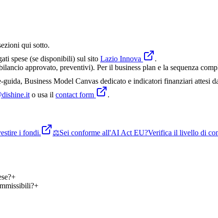
sezioni qui sotto.
gati spese (se disponibili) sul sito
Lazio Innova
.
lancio approvato, preventivi). Per il business plan e la sequenza comple
guida, Business Model Canvas dedicato e indicatori finanziari attesi d
dishine.it
o usa il
contact form
.
stire i fondi.
⚖️
Sei conforme all'AI Act EU?
Verifica il livello di 
ese?
+
mmissibili?
+