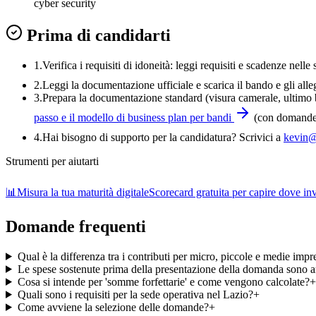
cyber security
Prima di candidarti
1.
Verifica i requisiti di idoneità:
leggi requisiti e scadenze nelle 
2.
Leggi la documentazione ufficiale e
scarica il bando
e gli alle
3
.
Prepara la documentazione standard (visura camerale, ultimo bi
passo e il modello di business plan per bandi
(con domande-
4
.
Hai bisogno di supporto per la candidatura? Scrivici a
kevin@
Strumenti per aiutarti
📊
Misura la tua maturità digitale
Scorecard gratuita per capire dove inve
Domande frequenti
Qual è la differenza tra i contributi per micro, piccole e medie impr
Le spese sostenute prima della presentazione della domanda sono a
Cosa si intende per 'somme forfettarie' e come vengono calcolate?
+
Quali sono i requisiti per la sede operativa nel Lazio?
+
Come avviene la selezione delle domande?
+