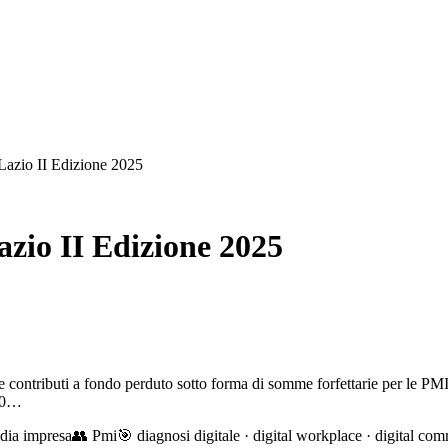
Lazio II Edizione 2025
zio II Edizione 2025
contributi a fondo perduto sotto forma di somme forfettarie per le PMI 
000…
dia impresa
👥
Pmi
🎯
diagnosi digitale · digital workplace · digital co