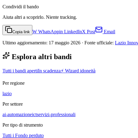
Condividi
il bando
Aiuta altri a scoprirlo. Niente tracking.
W
WhatsApp
in
LinkedIn
X
Post
Email
Copia link
Ultimo aggiornamento:
17 maggio 2026
· Fonte ufficiale:
Lazio Inno
Esplora altri bandi
Tutti i bandi aperti
In scadenza
⚡ Wizard idoneità
Per regione
lazio
Per settore
ai-automazione
ict
servizi-professionali
Per tipo di strumento
Tutti i
Fondo perduto