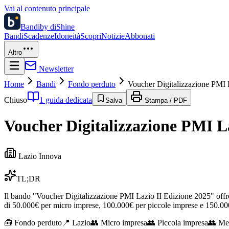
Vai al contenuto principale
Bandi
by diShine
Bandi
Scadenze
Idoneità
Scopri
Notizie
Abbonati
Altro
Newsletter
Home
Bandi
Fondo perduto
Voucher Digitalizzazione PMI 
Chiuso
1 guida dedicata
Salva
Stampa / PDF
Voucher Digitalizzazione PMI La
Lazio Innova
TL;DR
Il bando "Voucher Digitalizzazione PMI Lazio II Edizione 2025" offre 
di 50.000€ per micro imprese, 100.000€ per piccole imprese e 150.
🧰
Fondo perduto
📍 Lazio
👥
Micro impresa
👥
Piccola impresa
👥
Me