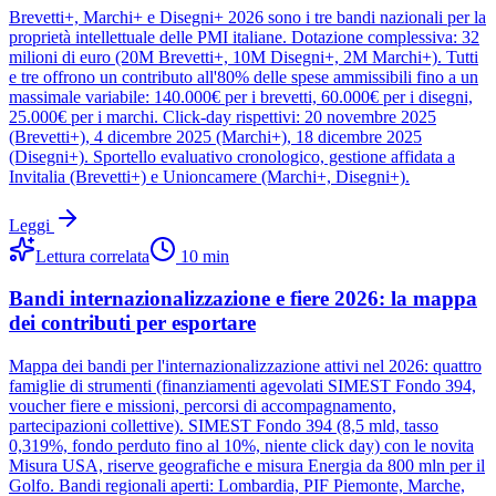
Brevetti+, Marchi+ e Disegni+ 2026 sono i tre bandi nazionali per la
proprietà intellettuale delle PMI italiane. Dotazione complessiva: 32
milioni di euro (20M Brevetti+, 10M Disegni+, 2M Marchi+). Tutti
e tre offrono un contributo all'80% delle spese ammissibili fino a un
massimale variabile: 140.000€ per i brevetti, 60.000€ per i disegni,
25.000€ per i marchi. Click-day rispettivi: 20 novembre 2025
(Brevetti+), 4 dicembre 2025 (Marchi+), 18 dicembre 2025
(Disegni+). Sportello evaluativo cronologico, gestione affidata a
Invitalia (Brevetti+) e Unioncamere (Marchi+, Disegni+).
Leggi
Lettura correlata
10
min
Bandi internazionalizzazione e fiere 2026: la mappa
dei contributi per esportare
Mappa dei bandi per l'internazionalizzazione attivi nel 2026: quattro
famiglie di strumenti (finanziamenti agevolati SIMEST Fondo 394,
voucher fiere e missioni, percorsi di accompagnamento,
partecipazioni collettive). SIMEST Fondo 394 (8,5 mld, tasso
0,319%, fondo perduto fino al 10%, niente click day) con le novita
Misura USA, riserve geografiche e misura Energia da 800 mln per il
Golfo. Bandi regionali aperti: Lombardia, PIF Piemonte, Marche,