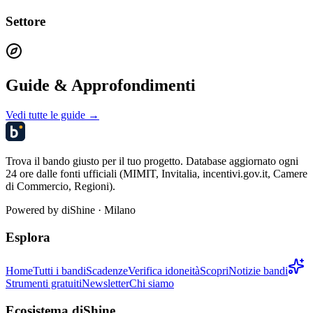
Settore
Guide & Approfondimenti
Vedi tutte le guide →
Trova il bando giusto per il tuo progetto. Database aggiornato ogni
24 ore dalle fonti ufficiali (MIMIT, Invitalia, incentivi.gov.it, Camere
di Commercio, Regioni).
Powered by
diShine
· Milano
Esplora
Home
Tutti i bandi
Scadenze
Verifica idoneità
Scopri
Notizie bandi
Strumenti gratuiti
Newsletter
Chi siamo
Ecosistema diShine