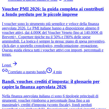
Voucher PMI 2026: la guida completa ai contributi
a fondo perduto per le piccole imprese
I voucher sono lo strumento più semplice e veloce della finanza
agevolata 2026. Le PMI italiane hanno a disposizione almeno 8
voucher attivi, dai 4.000€ del Voucher Veneto fino ai 140.000€ di
Brevetti+. Coperture tipiche tra il 50% e l'80% delle spese
ammissibili. La logica è sempre la stessa: piano di spesa preventivo,
click-day o sportello cronologico, rendicontazione, erogazione.
Questa guida elenca tutti i voucher attivi con importi, percentuali e
tempi.
Leggi
Correlato a questo bando
4
min
Bandi, voucher, crediti d'imposta: il glossario per
capire la finanza agevolata 2026
Nella finanza agevolata italiana ci sono 6 tipologie principali di
strumenti: voucher (rimborso a percentuale fissa fino a un
massimale), crediti d'imposta (sconto fiscale), fondi perduti