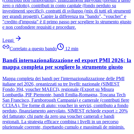
(contributi non rimborsabili), finanziamenti agevolati (prestiti a tasso
zero o ridotto), contributi in conto capitale (fondo perduto su
investimenti specifici), contratti di sviluppo (mix di tutti gli strumenti
per grandi progetti). Capire la differenza tra "bando", "voucher" e
"credito d'imposta" è il primo passo per scegliere lo strumento giusto
e non confondere requisiti e procedure.
Leggi
Correlato a questo bando
12
min
Bandi internazionalizzazione ed export PMI 2026: la
mappa completa per scegliere lo strumento giusto
Mappa completa dei bandi per l'internazionalizzazione delle PMI
italiane nel 2026, organizzati su tre livelli: nazionale (SIMEST
Fondo 394, voucher MAECI), regionale (Export su Misura
Lombardia, PIF Piemonte, bandi Emilia-Romagna, Toscana Tech
San Francisco, Farnborough Campania) e camerale (contributi fiere
CCIAA). Tre forme di aiuto: voucher in servizi, contributo a fondo
perduto, finanziamento agevolato. SIMEST richiede export ≥ 20%
del fatturato; chi parte da zero usa voucher camerali e bandi
regionali. La strategia efficace combina i livelli in un percorso
pluriennale coerente, rispettando cumulo e massimali de minimis.