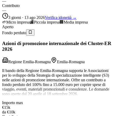
—
Contributo
—
3 giorni · 13 ago 2026
Verifica idoneità →
🌱
Micro impresa
🏬
Piccola impresa
🏢
Media impresa
Aperto
Fondo perduto
Azioni di promozione internazionale dei Cluster-ER
2026
Regione Emilia-Romagna
Emilia-Romagna
Il bando della Regione Emilia-Romagna supporta le Associazioni
per lo sviluppo della Strategia di specializzazione intelligente (S3)
nelle azioni di promozione internazionale. Offre un contributo a
fondo perduto del 100% fino a 15.000 euro per coprire spese di
viaggio, eventi, materiali promozionali e consulenze. Le domande
sono aperte dal 20 aprile al 18 settembre 2026.
Importo max
€15k
da
€10k