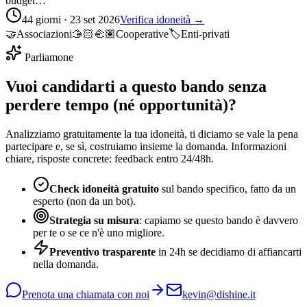
budget…
44 giorni · 23 set 2026
Verifica idoneità →
🤝
Associazioni
🫱🏻‍🫲🏽
Cooperative
🏷️
Enti-privati
Parliamone
Vuoi candidarti a questo bando senza
perdere tempo (né opportunità)?
Analizziamo gratuitamente la tua idoneità, ti diciamo se vale la pena
partecipare e, se sì, costruiamo insieme la domanda. Informazioni
chiare, risposte concrete: feedback entro 24/48h.
Check idoneità gratuito
sul bando specifico, fatto da un
esperto (non da un bot).
Strategia su misura
: capiamo se questo bando è davvero
per te o se ce n'è uno migliore.
Preventivo trasparente
in 24h se decidiamo di affiancarti
nella domanda.
Prenota una chiamata con noi
kevin@dishine.it