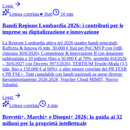
Leggi
Lettura correlata
★
Hub
10
min
Bandi Regione Lombardia 2026: i contributi per le
imprese su digitalizzazione e innovazione
La Regione Lombardia attiva nel 2026 quattro bandi principali:
Rafforza & Innova (6 mln, 30.000 € fissi per PoC/MVP con OdR,
chiusura 30/6/2026), Competenze & Innovazione II con dotazione
raddoppiata a 10 milioni (fino a 50.000 € al 70%, sportello 8/4/2026
– 30/6/2027 con Decreto 3973/2026), TERTIUM Tessile-Moda (3,5
mln, fino a 150.000 € al 60%), e altre misure correlate del PR FESR
e PR FSE+. Tutti cumulabili con bandi nazionali su spese diverse:
Iperammortamento 2026-2028, Voucher Cloud MIMIT, Nuova
Sabatini.
Leggi
Lettura correlata
4
min
Brevetti+, Marchi+ e Disegni+ 2026: la guida ai 32
milioni per la proprietà intellettuale