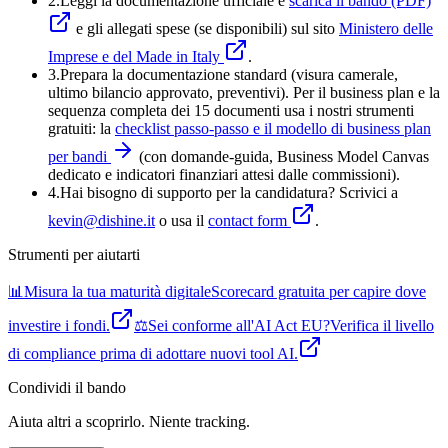
2.
Leggi la documentazione ufficiale e
scarica il bando (PDF)
e gli allegati spese (se disponibili) sul sito
Ministero delle
Imprese e del Made in Italy
.
3
.
Prepara la documentazione standard (visura camerale,
ultimo bilancio approvato, preventivi). Per il business plan e la
sequenza completa dei 15 documenti usa i nostri strumenti
gratuiti: la
checklist passo-passo e il modello di business plan
per bandi
(con domande-guida, Business Model Canvas
dedicato e indicatori finanziari attesi dalle commissioni).
4
.
Hai bisogno di supporto per la candidatura? Scrivici a
kevin@dishine.it
o usa il
contact form
.
Strumenti per aiutarti
📊
Misura la tua maturità digitale
Scorecard gratuita per capire dove
investire i fondi.
⚖️
Sei conforme all'AI Act EU?
Verifica il livello
di compliance prima di adottare nuovi tool AI.
Condividi
il bando
Aiuta altri a scoprirlo. Niente tracking.