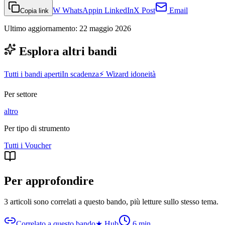
W
WhatsApp
in
LinkedIn
X
Post
Email
Copia link
Ultimo aggiornamento:
22 maggio 2026
Esplora altri bandi
Tutti i bandi aperti
In scadenza
⚡ Wizard idoneità
Per settore
altro
Per tipo di strumento
Tutti i
Voucher
Per approfondire
3 articoli sono correlati a questo bando
, più letture sullo stesso tema.
Correlato a questo bando
★
Hub
6
min