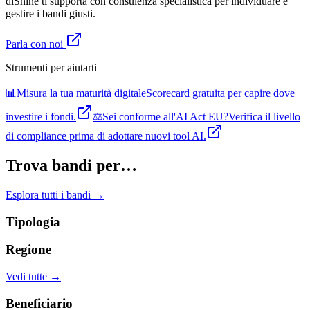
diShine ti supporta con consulenza specialistica per individuare e
gestire i bandi giusti.
Parla con noi
Strumenti per aiutarti
📊
Misura la tua maturità digitale
Scorecard gratuita per capire dove
investire i fondi.
⚖️
Sei conforme all'AI Act EU?
Verifica il livello
di compliance prima di adottare nuovi tool AI.
Trova bandi per…
Esplora tutti i bandi →
Tipologia
Regione
Vedi tutte →
Beneficiario