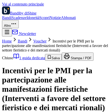
Vai al contenuto principale
Bandi
by diShine
Bandi
Scadenze
Idoneità
Scopri
Notizie
Abbonati
Altro
Newsletter
Home
Bandi
Voucher
Incentivi per le PMI per la
partecipazione alle manifestazioni fieristiche (Interventi a favore del
settore fieristico e dei mercati rionali)
Chiuso
1 guida dedicata
Salva
Stampa / PDF
Incentivi per le PMI per la
partecipazione alle
manifestazioni fieristiche
(Interventi a favore del settore
fieristico e dei mercati rionali)