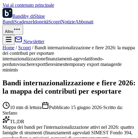
Vai al contenuto principale
Bandi
by diShine
Bandi
Scadenze
Idoneità
Scopri
Notizie
Abbonati
Altro
Newsletter
Home
/
Scopri
/
Bandi internazionalizzazione e fiere 2026: la mappa
dei contributi per esportare
internazionalizzazione
finanziamenti-agevolati
fondo-
perduto
voucher
export
fiere
simest
temporary export manager
de
minimis
Bandi internazionalizzazione e fiere 2026:
la mappa dei contributi per esportare
10
min di lettura
Pubblicato
15 giugno 2026
·
Scritto da:
Stefano
TL;DR
Mappa dei bandi per l'internazionalizzazione attivi nel 2026: quattro
famiglie di strumenti (finanziamenti agevolati SIMEST Fondo 394,