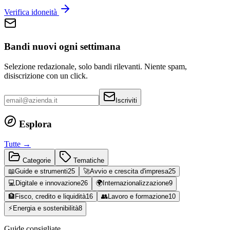
Verifica idoneità
Bandi nuovi ogni settimana
Selezione redazionale, solo bandi rilevanti. Niente spam,
disiscrizione con un click.
Iscriviti
Esplora
Tutte →
Categorie
Tematiche
📖
Guide e strumenti
25
🚀
Avvio e crescita d'impresa
25
💻
Digitale e innovazione
26
🌍
Internazionalizzazione
9
🏦
Fisco, credito e liquidità
16
👥
Lavoro e formazione
10
⚡
Energia e sostenibilità
8
Guide consigliate