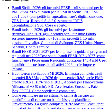
Bandi Sicilia 2026: gli incentivi FESR e gli strumenti per le
PMI
Guida 2026 ai bandi per le PMI in Sicilia: PR FESR
2021-2027 (competitivita, agroalimentare), digitalizzazione,
ZES Unica, Resto al Sud 2.0, strumenti IRFIS,
decontribuzione Sud. Cosa e aperto.
Bandi turismo 2026: gli incentivi per le strutture
ricettive
Guida 2026 agli incentivi per il turismo: Fondo
sostegno imprese turismo (109 mln, progetti 1-15 mln,
gestione Invitalia), Contratti di Sviluppo, ZES Unica, Nuova
Sabatini, Conto Termico.
Bandi FESR 2021-2027 per le imprese: la guida ai programmi
regionali nel 2026
Cosa sono i bandi FESR 2021-2027, come
funzionano i Programmi Regionali, dotazione 143,4 mld € per
la politica di coesione, bandi attivi 2026 per le imprese
italiane.
Hub ricerca e sviluppo PMI 2026: la mappa completa degli
incentivi R&S
Mappa 2026 degli incentivi R&S per le PMI:
credito R&S al 10% fino al 2031, Accordi per l'Innovazione
(rifinanziati +349 mln), EIC Accelerator, Eurostars, Patent
Box, IPCEI. Come scegliere e combinarli.
Come pianificare un investimento prima di cercare un
bando
Prima di cercare un bando bisogna pianificare
l'investimento. La guida completa 2026: obiettivi, costi, fonti,
indicatori, tempistiche. Errori da evitare e percorso operativo.