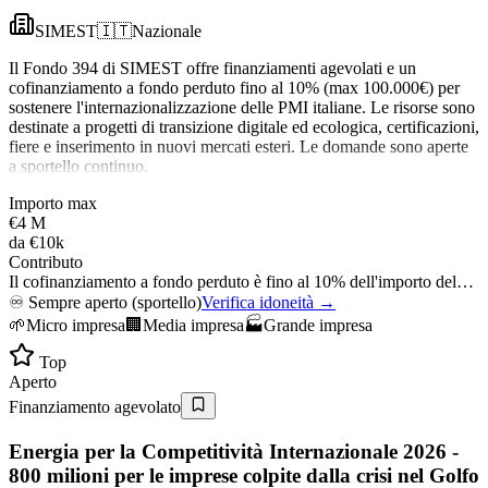
SIMEST
🇮🇹
Nazionale
Il Fondo 394 di SIMEST offre finanziamenti agevolati e un
cofinanziamento a fondo perduto fino al 10% (max 100.000€) per
sostenere l'internazionalizzazione delle PMI italiane. Le risorse sono
destinate a progetti di transizione digitale ed ecologica, certificazioni,
fiere e inserimento in nuovi mercati esteri. Le domande sono aperte
a sportello continuo.
Importo max
€4 M
da
€10k
Contributo
Il cofinanziamento a fondo perduto è fino al 10% dell'importo del…
♾️
Sempre aperto (sportello)
Verifica idoneità →
🌱
Micro impresa
🏢
Media impresa
🏭
Grande impresa
Top
Aperto
Finanziamento agevolato
Energia per la Competitività Internazionale 2026 -
800 milioni per le imprese colpite dalla crisi nel Golfo