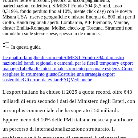
voucher fiere e missioni, percorsi di accompagnamento,
partecipazioni collettive). SIMEST Fondo 394 (8,5 mld, tasso
0,319%, fondo perduto fino al 10%, niente click day) con le novita
Misura USA, riserve geografiche e misura Energia da 800 mln per il
Golfo. Bandi regionali aperti: Lombardia, PIF Piemonte, Marche,
cluster Emilia-Romagna, Molise, check-up Toscana. Strumenti non
cumulabili sulle stesse spese, spesso in de minimis.
In questa guida
Le quattro famiglie di strumenti
SIMEST Fondo 394: il pilastro
nazionale
I bandi regionali e camerali per le fiere
Il temporary export
manager
Tabella di sintesi: quale strumento per quale esigenza
Come
scegliere lo strumento giusto
Costruire una strategia export
sostenibile
Gli errori da evitare
FAQ
Vedi anche
L'export italiano ha chiuso il 2025 a quota record, oltre 643
miliardi di euro secondo i dati del Ministero degli Esteri, con
un surplus commerciale che ha superato i 50 miliardi.
Eppure meno del 10% delle PMI italiane riesce a pianificare
un percorso di internazionalizzazione strutturato. Il