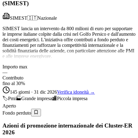
(SIMEST)
SIMEST
🇮🇹
Nazionale
SIMEST lancia un intervento da 800 milioni di euro per supportare
le imprese italiane colpite dalla crisi nel Golfo Persico e dall'aumento
dei costi energetici. L'iniziativa offre contributi a fondo perduto e
finanziamenti per rafforzare la competitività internazionale e la
solidità finanziaria delle aziende, con particolare attenzione alle PMI
e alle imprese energivore.
Importo max
—
Contributo
fino al 30%
145 giorni · 31 dic 2026
Verifica idoneità →
🏷️
Pmi
🏭
Grande impresa
🏬
Piccola impresa
Aperto
Fondo perduto
Azioni di promozione internazionale dei Cluster-ER
2026