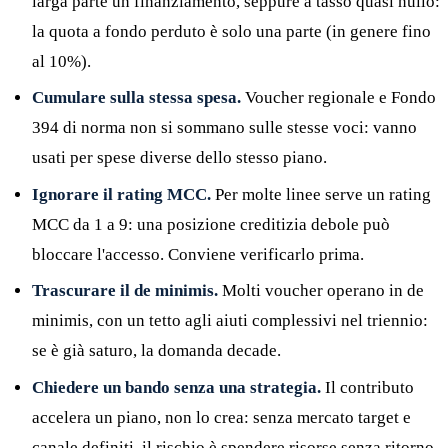
larga parte un finanziamento, seppure a tasso quasi nullo:
la quota a fondo perduto è solo una parte (in genere fino
al 10%).
Cumulare sulla stessa spesa.
Voucher regionale e Fondo
394 di norma non si sommano sulle stesse voci: vanno
usati per spese diverse dello stesso piano.
Ignorare il rating MCC.
Per molte linee serve un rating
MCC da 1 a 9: una posizione creditizia debole può
bloccare l'accesso. Conviene verificarlo prima.
Trascurare il de minimis.
Molti voucher operano in de
minimis, con un tetto agli aiuti complessivi nel triennio:
se è già saturo, la domanda decade.
Chiedere un bando senza una strategia.
Il contributo
accelera un piano, non lo crea: senza mercato target e
canale definiti, il rischio è spendere risorse senza ritorno.