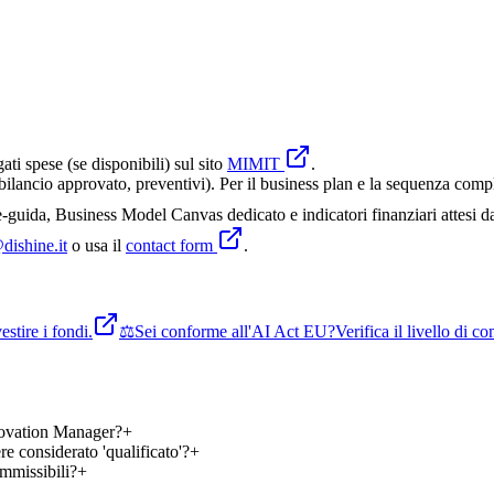
gati spese (se disponibili) sul sito
MIMIT
.
lancio approvato, preventivi). Per il business plan e la sequenza comple
guida, Business Model Canvas dedicato e indicatori finanziari attesi d
dishine.it
o usa il
contact form
.
stire i fondi.
⚖️
Sei conforme all'AI Act EU?
Verifica il livello di 
nnovation Manager?
+
re considerato 'qualificato'?
+
mmissibili?
+