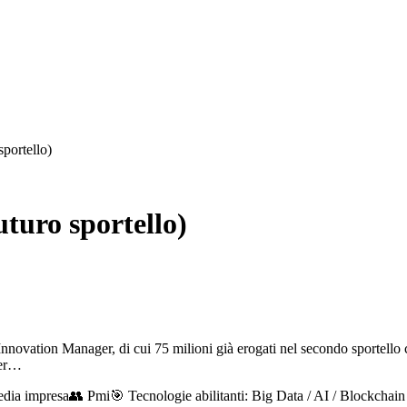
portello)
turo sportello)
novation Manager, di cui 75 milioni già erogati nel secondo sportello 
ger…
dia impresa
👥
Pmi
🎯
Tecnologie abilitanti: Big Data / AI / Blockchai