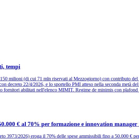
i, tempi
 milioni (di cui 71 mln riservati al Mezzogiorno) con contributo del 
26 con decreto 22/4/2026, e lo sportello PMI atteso nella seconda metà 
so fornitori abilitati nell'elenco MIMIT. Regime de minimis con plafon
0.000 € al 70% per formazione e innovation manager 
 3973/2026) eroga il 70% delle spese ammissibili fino a 50.000 € per 