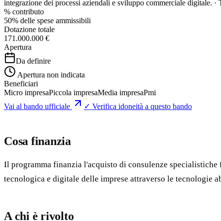
integrazione dei processi aziendali e sviluppo commerciale digitale. · 
% contributo
50% delle spese ammissibili
Dotazione totale
171.000.000 €
Apertura
Da definire
Apertura non indicata
Beneficiari
Micro impresa
Piccola impresa
Media impresa
Pmi
Vai al bando ufficiale
✓ Verifica idoneità a questo bando
Cosa finanzia
Il programma finanzia l'acquisto di consulenze specialistiche 
tecnologica e digitale delle imprese attraverso le tecnologie a
A chi è rivolto