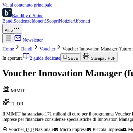
Vai al contenuto principale
Bandi
by diShine
Bandi
Scadenze
Idoneità
Scopri
Notizie
Abbonati
Altro
Newsletter
Home
Bandi
Voucher
Voucher Innovation Manager (futuro s
In apertura
2 guide dedicate
Salva
Stampa / PDF
Voucher Innovation Manager (fu
MIMIT
TL;DR
Il MIMIT ha stanziato 171 milioni di euro per il programma Voucher In
imprese per finanziare consulenze specialistiche di Innovation Mana
🧰
Voucher
🇮🇹 Nazionale
👥
Micro impresa
👥
Piccola impresa
👥
Me