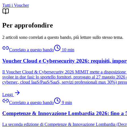
Tutti i
Voucher
Per approfondire
2 articoli sono correlati a questo bando
, più letture sullo stesso tema.
Correlato a questo bando
10
min
Voucher Cloud e Cybersecurity 2026: requisiti, import
Il Voucher Cloud & Cybersecurity 2026 MIMIT mette a disposizione 150
svolge in due fasi: lo sportello fornitori, prorogato al 27 maggio 20
cybersec, cloud IaaS/PaaS/SaaS, servizi professionali max 30%) pres
Leggi
Correlato a questo bando
9
min
Competenze & Innovazione Lombardia 2026: fino a 5
La seconda edizione di Competenze & Innovazione Lombardia (Decreto