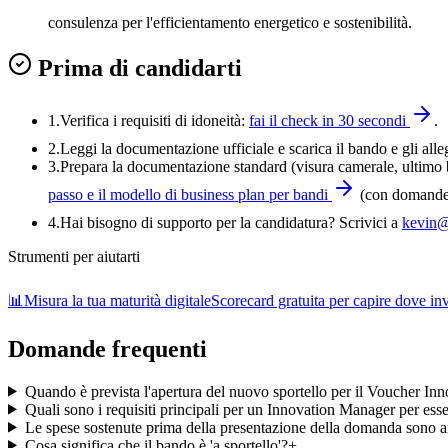
consulenza per l'efficientamento energetico e sostenibilità.
Prima di candidarti
1.
Verifica i requisiti di idoneità:
fai il check in 30 secondi
.
2.
Leggi la documentazione ufficiale e
scarica il bando
e gli alle
3
.
Prepara la documentazione standard (visura camerale, ultimo bi
passo e il modello di business plan per bandi
(con domande-
4
.
Hai bisogno di supporto per la candidatura? Scrivici a
kevin@
Strumenti per aiutarti
📊
Misura la tua maturità digitale
Scorecard gratuita per capire dove inve
Domande frequenti
Quando è prevista l'apertura del nuovo sportello per il Voucher I
Quali sono i requisiti principali per un Innovation Manager per esse
Le spese sostenute prima della presentazione della domanda sono a
Cosa significa che il bando è 'a sportello'?
+