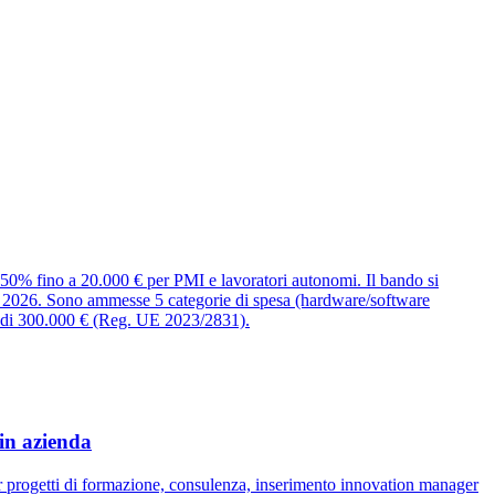
50% fino a 20.000 € per PMI e lavoratori autonomi. Il bando si
del 2026. Sono ammesse 5 categorie di spesa (hardware/software
d di 300.000 € (Reg. UE 2023/2831).
in azienda
progetti di formazione, consulenza, inserimento innovation manager