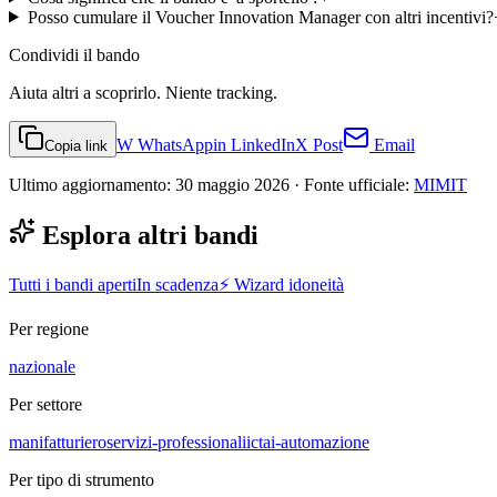
Posso cumulare il Voucher Innovation Manager con altri incentivi?
Condividi
il bando
Aiuta altri a scoprirlo. Niente tracking.
W
WhatsApp
in
LinkedIn
X
Post
Email
Copia link
Ultimo aggiornamento:
30 maggio 2026
· Fonte ufficiale:
MIMIT
Esplora altri bandi
Tutti i bandi aperti
In scadenza
⚡ Wizard idoneità
Per regione
nazionale
Per settore
manifatturiero
servizi-professionali
ict
ai-automazione
Per tipo di strumento