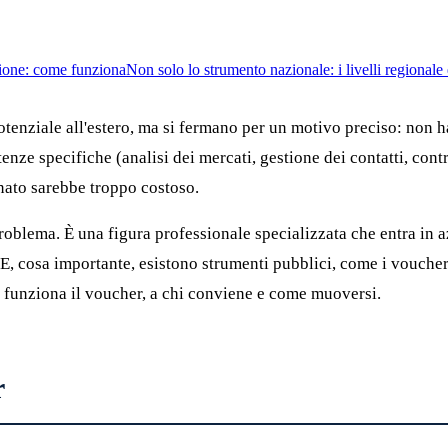
azione: come funziona
Non solo lo strumento nazionale: i livelli regionale
tenziale all'estero, ma si fermano per un motivo preciso: non 
ze specifiche (analisi dei mercati, gestione dei contatti, contr
nato sarebbe troppo costoso.
blema. È una figura professionale specializzata che entra in a
 E, cosa importante, esistono strumenti pubblici, come i voucher
funziona il voucher, a chi conviene e come muoversi.
r