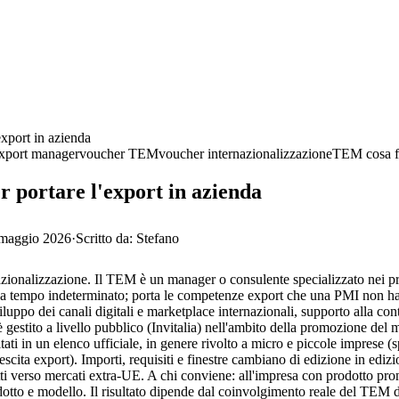
xport in azienda
xport manager
voucher TEM
voucher internazionalizzazione
TEM cosa f
 portare l'export in azienda
maggio 2026
·
Scritto da:
Stefano
onalizzazione. Il TEM è un manager o consulente specializzato nei pro
o a tempo indeterminato; porta le competenze export che una PMI non ha
, sviluppo dei canali digitali e marketplace internazionali, supporto alla co
estito a livello pubblico (Invitalia) nell'ambito della promozione del ma
i in un elenco ufficiale, in genere rivolto a micro e piccole imprese (
escita export). Importi, requisiti e finestre cambiano di edizione in edizio
etti verso mercati extra-UE. A chi conviene: all'impresa con prodotto pr
otto e modello. Il risultato dipende dal coinvolgimento reale del TEM d