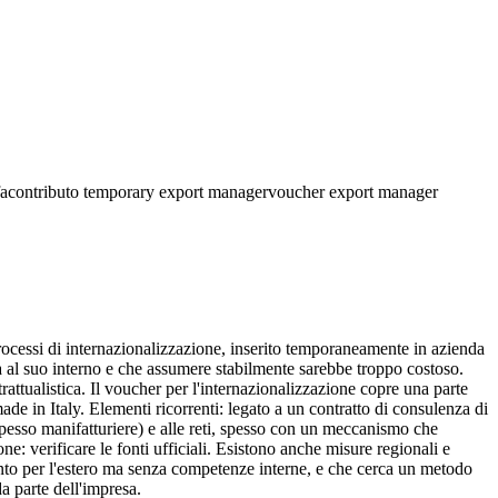
a
contributo temporary export manager
voucher export manager
cessi di internazionalizzazione, inserito temporaneamente in azienda
 al suo interno e che assumere stabilmente sarebbe troppo costoso.
ntrattualistica. Il voucher per l'internazionalizzazione copre una parte
de in Italy. Elementi ricorrenti: legato a un contratto di consulenza di
spesso manifatturiere) e alle reti, spesso con un meccanismo che
ne: verificare le fonti ufficiali. Esistono anche misure regionali e
onto per l'estero ma senza competenze interne, e che cerca un metodo
a parte dell'impresa.