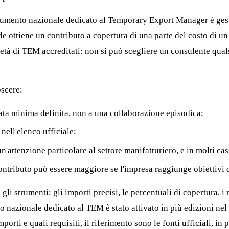
rumento nazionale dedicato al Temporary Export Manager è gestit
ede ottiene un contributo a copertura di una parte del costo di
tà di TEM accreditati: non si può scegliere un consulente qualsi
oscere:
ata minima definita, non a una collaborazione episodica;
nell'elenco ufficiale;
un'attenzione particolare al settore manifatturiero, e in molti c
contributo può essere maggiore se l'impresa raggiunge obiettivi d
gli strumenti: gli importi precisi, le percentuali di copertura, i 
nazionale dedicato al TEM è stato attivato in più edizioni nel c
ti e quali requisiti, il riferimento sono le fonti ufficiali, in pa