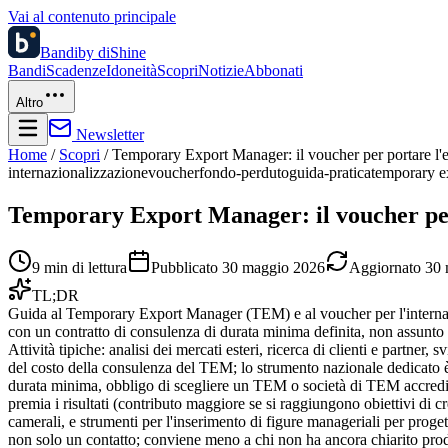
Vai al contenuto principale
Bandi
by diShine
Bandi
Scadenze
Idoneità
Scopri
Notizie
Abbonati
Altro
Newsletter
Home
/
Scopri
/
Temporary Export Manager: il voucher per portare l'e
internazionalizzazione
voucher
fondo-perduto
guida-pratica
temporary e
Temporary Export Manager: il voucher per
9
min di lettura
Pubblicato
30 maggio 2026
Aggiornato
30 
TL;DR
Guida al Temporary Export Manager (TEM) e al voucher per l'internazi
con un contratto di consulenza di durata minima definita, non assunt
Attività tipiche: analisi dei mercati esteri, ricerca di clienti e partner
del costo della consulenza del TEM; lo strumento nazionale dedicato è g
durata minima, obbligo di scegliere un TEM o società di TEM accreditat
premia i risultati (contributo maggiore se si raggiungono obiettivi di cr
camerali, e strumenti per l'inserimento di figure manageriali per prog
non solo un contatto; conviene meno a chi non ha ancora chiarito prod