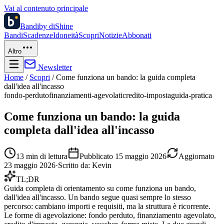
Vai al contenuto principale
Bandi
by diShine
Bandi
Scadenze
Idoneità
Scopri
Notizie
Abbonati
Altro
Newsletter
Home
/
Scopri
/
Come funziona un bando: la guida completa
dall'idea all'incasso
fondo-perduto
finanziamenti-agevolati
credito-imposta
guida-pratica
Come funziona un bando: la guida
completa dall'idea all'incasso
13
min di lettura
Pubblicato
15 maggio 2026
Aggiornato
23 maggio 2026
·
Scritto da:
Kevin
TL;DR
Guida completa di orientamento su come funziona un bando,
dall'idea all'incasso. Un bando segue quasi sempre lo stesso
percorso: cambiano importi e requisiti, ma la struttura è ricorrente.
Le forme di agevolazione: fondo perduto, finanziamento agevolato,