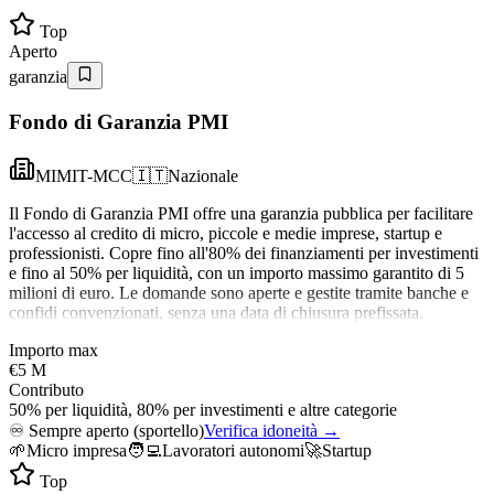
Top
Aperto
garanzia
Fondo di Garanzia PMI
MIMIT-MCC
🇮🇹
Nazionale
Il Fondo di Garanzia PMI offre una garanzia pubblica per facilitare
l'accesso al credito di micro, piccole e medie imprese, startup e
professionisti. Copre fino all'80% dei finanziamenti per investimenti
e fino al 50% per liquidità, con un importo massimo garantito di 5
milioni di euro. Le domande sono aperte e gestite tramite banche e
confidi convenzionati, senza una data di chiusura prefissata.
Importo max
€5 M
Contributo
50% per liquidità, 80% per investimenti e altre categorie
♾️
Sempre aperto (sportello)
Verifica idoneità →
🌱
Micro impresa
🧑‍💻
Lavoratori autonomi
🚀
Startup
Top