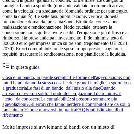
credito d'imposta, garanzia, voucher, forme miste. Le due grandi
famiglie: bando a sportello (domande valutate in ordine di arrivo,
conta la velocità) e a graduatoria (domande ordinate per punteggio,
conta la qualità). Le sette fasi: pubblicazione, verifica idoneità,
preparazione domanda, presentazione, istruttoria, concessione,
realizzazione e rendicontazione. Nodo cruciale: ottenere la
concessione non significa avere i soldi: l'erogazione più diffusa è a
rimborso, l'impresa anticipa l'investimento. Il de minimis: tetto di
300.000 euro per impresa unica su tre anni (regolamento UE 2024-
2030). Errori comuni: iniziare le spese troppo presto, sbagliare i
requisiti, trascurare la rendicontazione, non pianificare la liquidità.
In questa guida
Cosa è un bando, in parole semplici
Le forme dell'agevolazione: non
tutti i bandi danno la stessa cosa
Le due grandi famiglie: a sportello o
a graduatoria
Le fasi di un bando, dall'inizio alla fine
Quando
arrivano davvero i soldi: il nodo dell'erogazione
Il de minimis: il
"tetto" da conoscere
La cumulabilità: si possono sommare più
agevolazioni?
Gli errori che fanno perdere il contributo
Fare da soli o
farsi aiutare?
Come muoversi, in pratica
FAQ
Fonti istituzionali di
riferimento
Molte imprese si avvicinano ai bandi con un misto di