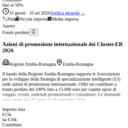
fino al 50%
35 giorni · 10 set 2026
Verifica idoneità →
🏷️
Pmi
🏬
Piccola impresa
🏢
Media impresa
Aperto
Fondo perduto
Azioni di promozione internazionale dei Cluster-ER
2026
Regione Emilia-Romagna
Emilia-Romagna
Il bando della Regione Emilia-Romagna supporta le Associazioni
per lo sviluppo della Strategia di specializzazione intelligente (S3)
nelle azioni di promozione internazionale. Offre un contributo a
fondo perduto del 100% fino a 15.000 euro per coprire spese di
viaggio, eventi, materiali promozionali e consulenze. Le domande
sono aperte dal 20 aprile al 18 settembre 2026.
Importo max
€15k
da
€10k
Contributo