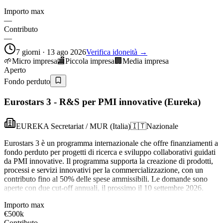
Importo max
—
Contributo
—
7 giorni · 13 ago 2026
Verifica idoneità →
🌱
Micro impresa
🏬
Piccola impresa
🏢
Media impresa
Aperto
Fondo perduto
Eurostars 3 - R&S per PMI innovative (Eureka)
EUREKA Secretariat / MUR (Italia)
🇮🇹
Nazionale
Eurostars 3 è un programma internazionale che offre finanziamenti a
fondo perduto per progetti di ricerca e sviluppo collaborativi guidati
da PMI innovative. Il programma supporta la creazione di prodotti,
processi e servizi innovativi per la commercializzazione, con un
contributo fino al 50% delle spese ammissibili. Le domande sono
aperte con due cut-off annuali, il prossimo il 10 settembre 2026.
Importo max
€500k
Contributo