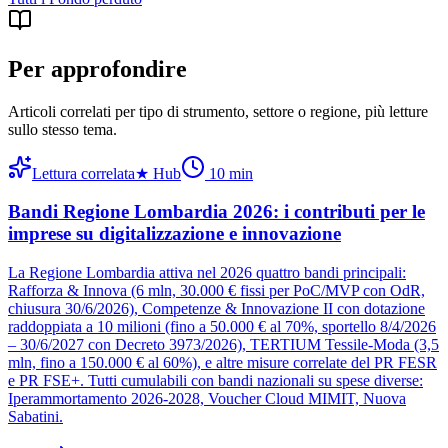
Per approfondire
Articoli correlati per tipo di strumento, settore o regione
, più letture
sullo stesso tema.
Lettura correlata
★
Hub
10
min
Bandi Regione Lombardia 2026: i contributi per le
imprese su digitalizzazione e innovazione
La Regione Lombardia attiva nel 2026 quattro bandi principali:
Rafforza & Innova (6 mln, 30.000 € fissi per PoC/MVP con OdR,
chiusura 30/6/2026), Competenze & Innovazione II con dotazione
raddoppiata a 10 milioni (fino a 50.000 € al 70%, sportello 8/4/2026
– 30/6/2027 con Decreto 3973/2026), TERTIUM Tessile-Moda (3,5
mln, fino a 150.000 € al 60%), e altre misure correlate del PR FESR
e PR FSE+. Tutti cumulabili con bandi nazionali su spese diverse:
Iperammortamento 2026-2028, Voucher Cloud MIMIT, Nuova
Sabatini.