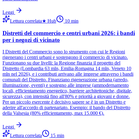
Leggi
Lettura correlata
★
Hub
10
min
Distretti del commercio e centri urbani 2026: i bandi
per i negozi di vicinato
I Distretti del Commercio sono lo strumento con cui le Regioni
rigenerano i centri urbani e sostengono il commercio di vicinato.
Funzionano su due livelli: la Regione finanzia il progetto del
Distretto (Lombardia 63 mln, Emilia-Romagna 14 mln, Veneto 10
mln nel 2026), e i contributi arrivano alle imprese attraverso i bandi
comunali del Distretto. Finanziano rigenerazione urbana (arredo,
illuminazione, eventi) e sostegno alle imprese (ammodernamento
locali, efficientamento energetico, barriere architettoniche, digitale,
sicurezza), con intensità fino all'80% e priorità a giovani e donne.
Per un piccolo esercente è decisivo sapere se è in un Distretto e
aderire all'accordo di partenariato. Esempio: il bando del Distretto
della Valsesia (80% efficientamento, max 15.000 €).
Leggi
Lettura correlata
15
min