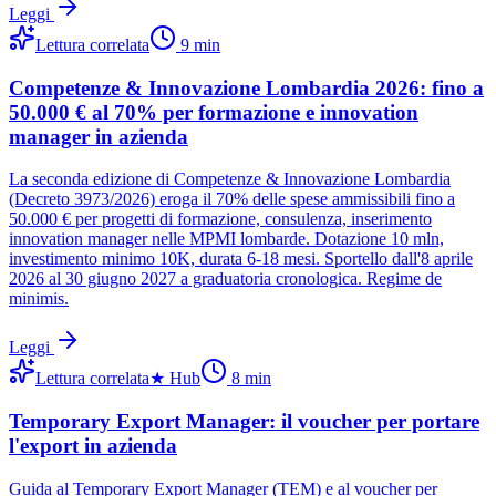
Leggi
Lettura correlata
9
min
Competenze & Innovazione Lombardia 2026: fino a
50.000 € al 70% per formazione e innovation
manager in azienda
La seconda edizione di Competenze & Innovazione Lombardia
(Decreto 3973/2026) eroga il 70% delle spese ammissibili fino a
50.000 € per progetti di formazione, consulenza, inserimento
innovation manager nelle MPMI lombarde. Dotazione 10 mln,
investimento minimo 10K, durata 6-18 mesi. Sportello dall'8 aprile
2026 al 30 giugno 2027 a graduatoria cronologica. Regime de
minimis.
Leggi
Lettura correlata
★
Hub
8
min
Temporary Export Manager: il voucher per portare
l'export in azienda
Guida al Temporary Export Manager (TEM) e al voucher per