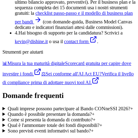
ultimo bilancio approvato, preventivi). Per il business plan e la
sequenza completa dei 15 documenti usa i nostri strumenti
gratuiti: la
checklist passo-passo e il modello di business plan
per bandi
(con domande-guida, Business Model Canvas
dedicato e indicatori finanziari attesi dalle commissioni).
4
.
Hai bisogno di supporto per la candidatura? Scrivici a
kevin@dishine.it
o usa il
contact form
.
Strumenti per aiutarti
📊
Misura la tua maturità digitale
Scorecard gratuita per capire dove
investire i fondi.
⚖️
Sei conforme all'AI Act EU?
Verifica il livello
di compliance prima di adottare nuovi tool AI.
Domande frequenti
Quali imprese possono partecipare al Bando CONneSSI 2026?
+
Quando è possibile presentare la domanda?
+
Come si presenta la domanda di contributo?
+
Qual è l'ammontare totale dei fondi disponibili?
+
Sono previsti eventi informativi sul bando?
+