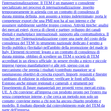
l'internazionalizzazione. Il TEM è un manager o consulente
specializzato nei processi di internazionalizzazione, inserito
temporaneamente in azienda con un contratto di consulenza di
durata minima definita, non assunto a tempo indeterminato; porta le
competenze export che una PMI non ha al suo interno e che
assumere stabilmente sarebbe troppo costoso. Attività tipiche: analisi
dei mercati esteri, ricerca di clienti e partner, sviluppo dei canali
digitali e marketplace internazionali, supporto alla contrattualistica. Il
voucher per l'internazionalizzazione copre una parte del costo della
consulenza del TEM; lo strumento nazionale dedicato è gestito a
livello pubblico (Invitalia) nell'ambito della promozione del made in
Italy. Elementi ricorrenti: legato a un contratto di consulenza di
durata minima, obbligo di scegliere un TEM o società di TEM
accreditati in un elenco ufficiale, in genere rivolto a micro e piccole
imprese (spesso manifatturiere) e alle reti, spesso con un
meccanismo che premia i risultati (contributo maggiore se si
raggiungono obiettivi di crescita export). Importi, requisiti e finestre
cambiano di edizione in edizione: verificare le fonti ufficiali.
Esistono anche misure regionali e camerali, e strumenti per
l'inserimento di figure manageriali per progetti verso mercati extra-
UE. A chi conviene: all'impresa con prodotto pronto per l'estero ma
senza competenze interne, e che cerca un metodo non solo un
contatto; conviene meno a chi non ha ancora chiarito prodotto e
modello. Il risultato dipende dal coinvolgimento reale del TEM da
parte dell'impresa.