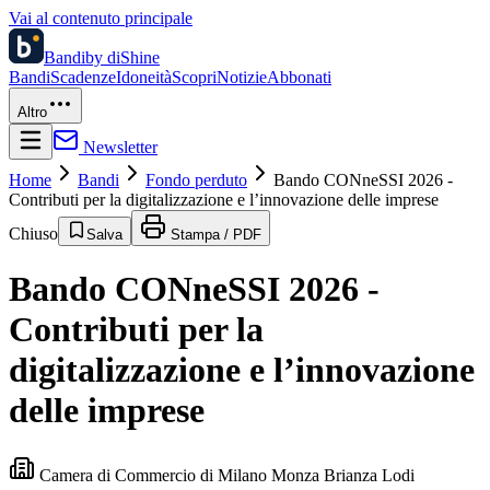
Vai al contenuto principale
Bandi
by diShine
Bandi
Scadenze
Idoneità
Scopri
Notizie
Abbonati
Altro
Newsletter
Home
Bandi
Fondo perduto
Bando CONneSSI 2026 -
Contributi per la digitalizzazione e l’innovazione delle imprese
Chiuso
Salva
Stampa / PDF
Bando CONneSSI 2026 -
Contributi per la
digitalizzazione e l’innovazione
delle imprese
Camera di Commercio di Milano Monza Brianza Lodi