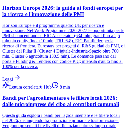
Horizon Europe 2026: la guida ai fondi europei per
la ricerca e l'innovazione delle PMI
Horizon Europe e il programma quadro UE per ricerca e
innovazione. Nel Work Programme 2026-2027 le opportunita per le
PMI si concentrano su EIC Accelerator (634 mln, grant fino a 2,5
mln piu equity fino a 10 mln, TRL 6-8), EIC Pathfinder per la
ricerca di frontiera, Eurostars per progetti di R&S guidati da PMI, e i
Cluster del Pillar II (Cluster 4 Digitale-Industria-Spazio oltre 700
mln, Cluster 6 agricoltura 130,5 mln). Le domande passano dal
portale Funding & Tenders con codice PIC; intensita d'aiuto fino al
100% per la ricerca.
Leggi
Lettura correlata
★
Hub
8
min
Bandi per l'agroalimentare e le filiere locali 2026:
dalle microimprese del cibo ai contributi comunali
Questa guida esplora i bandi per l'agroalimentare e le filiere locali
nel 2026, distinguendo tra produzione primaria e trasformazione.
Vengono presentati i tre livelli di finanziamento: sviluppo rurale