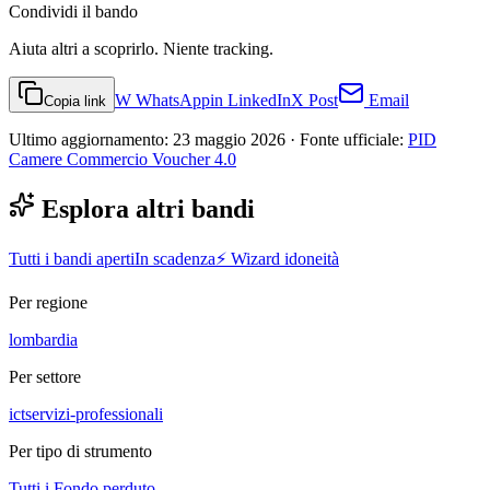
Condividi
il bando
Aiuta altri a scoprirlo. Niente tracking.
W
WhatsApp
in
LinkedIn
X
Post
Email
Copia link
Ultimo aggiornamento:
23 maggio 2026
· Fonte ufficiale:
PID
Camere Commercio Voucher 4.0
Esplora altri bandi
Tutti i bandi aperti
In scadenza
⚡ Wizard idoneità
Per regione
lombardia
Per settore
ict
servizi-professionali
Per tipo di strumento
Tutti i
Fondo perduto