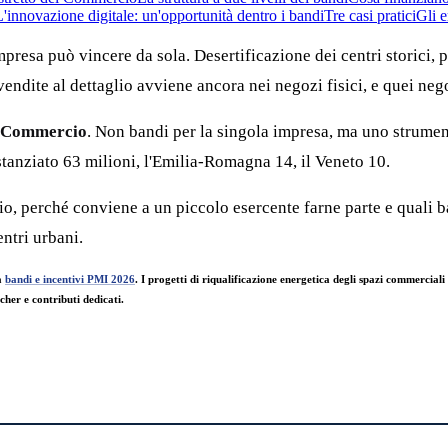
L'innovazione digitale: un'opportunità dentro i bandi
Tre casi pratici
Gli e
resa può vincere da sola. Desertificazione dei centri storici, p
ndite al dettaglio avviene ancora nei negozi fisici, e quei nego
el Commercio
. Non bandi per la singola impresa, ma uno strume
stanziato 63 milioni, l'Emilia-Romagna 14, il Veneto 10.
, perché conviene a un piccolo esercente farne parte e quali ba
entri urbani.
a
bandi e incentivi PMI 2026
. I progetti di riqualificazione energetica degli spazi commerciali
her e contributi dedicati.