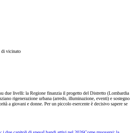
 di vicinato
 due livelli: la Regione finanzia il progetto del Distretto (Lombardia
nziano rigenerazione urbana (arredo, illuminazione, eventi) e sostegno
iorità a giovani e donne. Per un piccolo esercente è decisivo sapere se
 i due capitoli di spesa
I bandi attivi nel 2026
Come muoversi: la