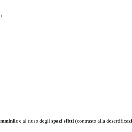
li
femminile
e al riuso degli
spazi sfitti
(contrasto alla desertificaz