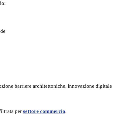
io:
nde
ozione barriere architettoniche, innovazione digitale
filtrata per
settore commercio
.