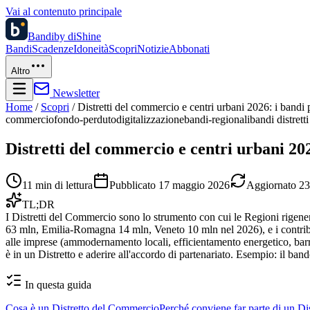
Vai al contenuto principale
Bandi
by diShine
Bandi
Scadenze
Idoneità
Scopri
Notizie
Abbonati
Altro
Newsletter
Home
/
Scopri
/
Distretti del commercio e centri urbani 2026: i bandi p
commercio
fondo-perduto
digitalizzazione
bandi-regionali
bandi distret
Distretti del commercio e centri urbani 202
11
min di lettura
Pubblicato
17 maggio 2026
Aggiornato
23
TL;DR
I Distretti del Commercio sono lo strumento con cui le Regioni rigener
63 mln, Emilia-Romagna 14 mln, Veneto 10 mln nel 2026), e i contribut
alle imprese (ammodernamento locali, efficientamento energetico, barrie
è in un Distretto e aderire all'accordo di partenariato. Esempio: il ba
In questa guida
Cosa è un Distretto del Commercio
Perché conviene far parte di un D