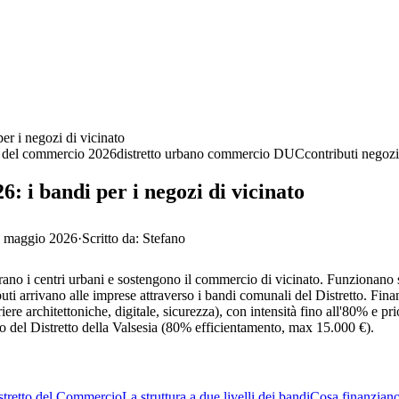
er i negozi di vicinato
ti del commercio 2026
distretto urbano commercio DUC
contributi negozi
6: i bandi per i negozi di vicinato
 maggio 2026
·
Scritto da:
Stefano
ano i centri urbani e sostengono il commercio di vicinato. Funzionano su
i arrivano alle imprese attraverso i bandi comunali del Distretto. Fina
re architettoniche, digitale, sicurezza), con intensità fino all'80% e pr
ndo del Distretto della Valsesia (80% efficientamento, max 15.000 €).
istretto del Commercio
La struttura a due livelli dei bandi
Cosa finanziano: