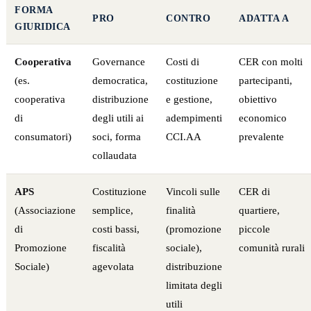
FORMA
PRO
CONTRO
ADATTA A
GIURIDICA
Cooperativa
Governance
Costi di
CER con molti
(es.
democratica,
costituzione
partecipanti,
cooperativa
distribuzione
e gestione,
obiettivo
di
degli utili ai
adempimenti
economico
consumatori)
soci, forma
CCI.AA
prevalente
collaudata
APS
Costituzione
Vincoli sulle
CER di
(Associazione
semplice,
finalità
quartiere,
di
costi bassi,
(promozione
piccole
Promozione
fiscalità
sociale),
comunità rurali
Sociale)
agevolata
distribuzione
limitata degli
utili