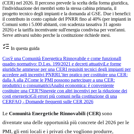
(CER) nel 2026. Il percorso prevede la scelta della forma giuridica,
l'individuazione dei membri sotto la stessa cabina primaria, il
progetto tecnico degli impianti e la domanda al GSE. Due i benefici:
il contributo in conto capitale del PNRR fino al 40% (per impianti in
Comuni sotto i 5.000 abitanti, con scadenza tassativa 31 agosto
2026) e la tariffa incentivante sull'energia condivisa per vent'anni.
Serve attivarsi subito perche la costituzione richiede mesi.
In questa guida
Cos'è una Comunità Energetica Rinnovabile e come funziona
Il
quadro normativo: D.Lgs. 199/2021 e decreti attuativi
Le forme
giuridiche ammesse per una CER
I requisiti tecnici degli impianti per
accedere agli incentivi PNRR
L'iter pratico per costituire una CER:
dalla A alla Z
Come le PMI possono partecipare a una CER:
produttrici o consumatrici
Analisi economica: è conveniente
costituire una CER?
Sinergie con altri incentivi per la riduzione dei
costi energetici
Gli errori più comuni nella costituzione di una
CER
FAQ - Domande frequenti sulle CER 2026
Le
Comunità Energetiche Rinnovabili (CER)
sono
diventate una delle opportunità più concrete del 2026 per le
PMI, gli enti locali e i privati che vogliono produrre,