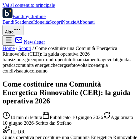
Vai al contenuto principale
Bandi
by diShine
Bandi
Scadenze
Idoneità
Scopri
Notizie
Abbonati
Altro
Newsletter
Home
/
Scopri
/
Come costituire una Comunità Energetica
Rinnovabile (CER): la guida operativa 2026
transizione-green
pnrr
fondo-perduto
finanziamenti-agevolati
guida-
pratica
comunita energetiche
cer
gse
fotovoltaico
energia
condivisa
autoconsumo
Come costituire una Comunità
Energetica Rinnovabile (CER): la guida
operativa 2026
14
min di lettura
Pubblicato
10 giugno 2026
Aggiornato
10 giugno 2026
·
Scritto da:
Stefano
TL;DR
Guida operativa per costituire una Comunita Energetica Rinnovabile