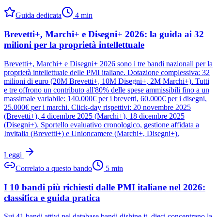
Guida dedicata
4
min
Brevetti+, Marchi+ e Disegni+ 2026: la guida ai 32
milioni per la proprietà intellettuale
Brevetti+, Marchi+ e Disegni+ 2026 sono i tre bandi nazionali per la
proprietà intellettuale delle PMI italiane. Dotazione complessiva: 32
milioni di euro (20M Brevetti+, 10M Disegni+, 2M Marchi+). Tutti
e tre offrono un contributo all'80% delle spese ammissibili fino a un
massimale variabile: 140.000€ per i brevetti, 60.000€ per i disegni,
25.000€ per i marchi. Click-day rispettivi: 20 novembre 2025
(Brevetti+), 4 dicembre 2025 (Marchi+), 18 dicembre 2025
(Disegni+). Sportello evaluativo cronologico, gestione affidata a
Invitalia (Brevetti+) e Unioncamere (Marchi+, Disegni+).
Leggi
Correlato a questo bando
5
min
I 10 bandi più richiesti dalle PMI italiane nel 2026:
classifica e guida pratica
Sui 41 bandi attivi nel database bandi.dishine.it, dieci concentrano la