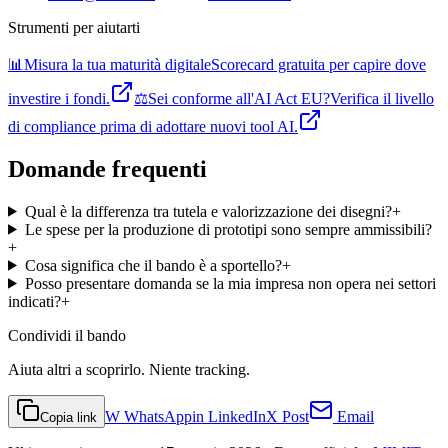
Strumenti per aiutarti
📊
Misura la tua maturità digitale
Scorecard gratuita per capire dove
investire i fondi.
⚖️
Sei conforme all'AI Act EU?
Verifica il livello
di compliance prima di adottare nuovi tool AI.
Domande frequenti
Qual è la differenza tra tutela e valorizzazione dei disegni?
+
Le spese per la produzione di prototipi sono sempre ammissibili?
+
Cosa significa che il bando è a sportello?
+
Posso presentare domanda se la mia impresa non opera nei settori
indicati?
+
Condividi
il bando
Aiuta altri a scoprirlo. Niente tracking.
W
WhatsApp
in
LinkedIn
X
Post
Email
Copia link