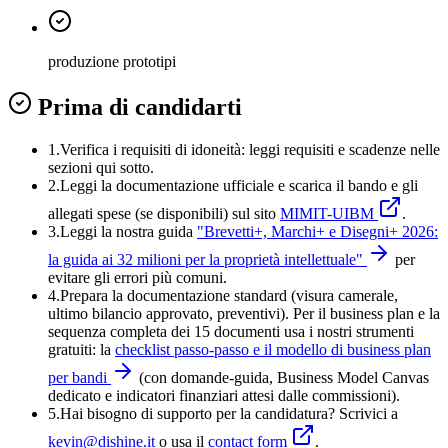
produzione prototipi
Prima di candidarti
1.
Verifica i requisiti di idoneità:
leggi requisiti e scadenze nelle
sezioni qui sotto.
2.
Leggi la documentazione ufficiale e
scarica il bando
e gli
allegati spese (se disponibili) sul sito
MIMIT-UIBM
.
3.
Leggi la nostra guida
"
Brevetti+, Marchi+ e Disegni+ 2026:
la guida ai 32 milioni per la proprietà intellettuale
"
per
evitare gli errori più comuni.
4
.
Prepara la documentazione standard (visura camerale,
ultimo bilancio approvato, preventivi). Per il business plan e la
sequenza completa dei 15 documenti usa i nostri strumenti
gratuiti: la
checklist passo-passo e il modello di business plan
per bandi
(con domande-guida, Business Model Canvas
dedicato e indicatori finanziari attesi dalle commissioni).
5
.
Hai bisogno di supporto per la candidatura? Scrivici a
kevin@dishine.it
o usa il
contact form
.