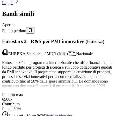
Leggi
Bandi simili
Aperto
Fondo perduto
Eurostars 3 - R&S per PMI innovative (Eureka)
EUREKA Secretariat / MUR (Italia)
🇮🇹
Nazionale
Eurostars 3 è un programma internazionale che offre finanziamenti a
fondo perduto per progetti di ricerca e sviluppo collaborativi guidati
da PMI innovative. Il programma supporta la creazione di prodotti,
processi e servizi innovativi per la commercializzazione, con un
contributo fino al 50% delle spese ammissibili. Le domande sono
aperte con due cut-off annuali, il prossimo il 10 settembre 2026.
Importo max
€500k
Contributo
fino al 50%
34 giorni · 10 set 2026
Verifica idoneità →