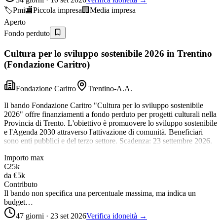
🏷️
Pmi
🏬
Piccola impresa
🏢
Media impresa
Aperto
Fondo perduto
Cultura per lo sviluppo sostenibile 2026 in Trentino
(Fondazione Caritro)
Fondazione Caritro
Trentino-A.A.
Il bando Fondazione Caritro "Cultura per lo sviluppo sostenibile
2026" offre finanziamenti a fondo perduto per progetti culturali nella
Provincia di Trento. L'obiettivo è promuovere lo sviluppo sostenibile
e l'Agenda 2030 attraverso l'attivazione di comunità. Beneficiari
sono enti pubblici e del terzo settore. Scadenza: 23 settembre 2026.
Importo max
€25k
da
€5k
Contributo
Il bando non specifica una percentuale massima, ma indica un
budget…
47 giorni · 23 set 2026
Verifica idoneità →