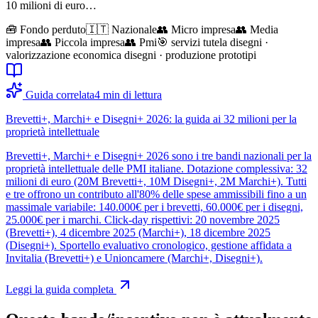
10 milioni di euro…
🧰
Fondo perduto
🇮🇹 Nazionale
👥
Micro impresa
👥
Media
impresa
👥
Piccola impresa
👥
Pmi
🎯
servizi tutela disegni ·
valorizzazione economica disegni · produzione prototipi
Guida correlata
4
min di lettura
Brevetti+, Marchi+ e Disegni+ 2026: la guida ai 32 milioni per la
proprietà intellettuale
Brevetti+, Marchi+ e Disegni+ 2026 sono i tre bandi nazionali per la
proprietà intellettuale delle PMI italiane. Dotazione complessiva: 32
milioni di euro (20M Brevetti+, 10M Disegni+, 2M Marchi+). Tutti
e tre offrono un contributo all'80% delle spese ammissibili fino a un
massimale variabile: 140.000€ per i brevetti, 60.000€ per i disegni,
25.000€ per i marchi. Click-day rispettivi: 20 novembre 2025
(Brevetti+), 4 dicembre 2025 (Marchi+), 18 dicembre 2025
(Disegni+). Sportello evaluativo cronologico, gestione affidata a
Invitalia (Brevetti+) e Unioncamere (Marchi+, Disegni+).
Leggi la guida completa