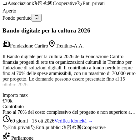
🤝
Associazioni
🫱🏻‍🫲🏽
Cooperative
🏷️
Enti-privati
Aperto
Fondo perduto
Bando digitale per la cultura 2026
Fondazione Caritro
Trentino-A.A.
Il Bando digitale per la cultura 2026 della Fondazione Caritro
finanzia progetti di rete tra organizzazioni culturali in Trentino per
l'adozione di soluzioni digitali. Il contributo a fondo perduto copre
fino al 70% delle spese ammissibili, con un massimo di 70.000 euro
per progetto. Le domande possono essere presentate fino al 15
ottobre 2026.
Importo max
€70k
Contributo
Fino al 70% del costo complessivo del progetto e non superiore a…
69 giorni · 15 ott 2026
Verifica idoneità →
🏷️
Enti-privati
🏷️
Enti-pubblici
🫱🏻‍🫲🏽
Cooperative
Parliamone