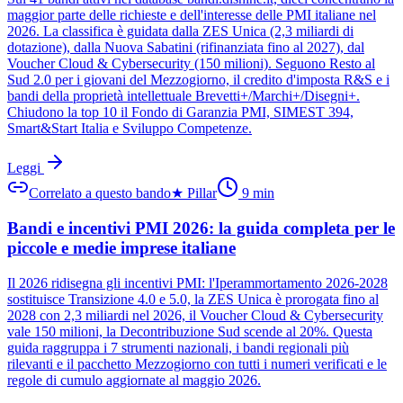
maggior parte delle richieste e dell'interesse delle PMI italiane nel
2026. La classifica è guidata dalla ZES Unica (2,3 miliardi di
dotazione), dalla Nuova Sabatini (rifinanziata fino al 2027), dal
Voucher Cloud & Cybersecurity (150 milioni). Seguono Resto al
Sud 2.0 per i giovani del Mezzogiorno, il credito d'imposta R&S e i
bandi della proprietà intellettuale Brevetti+/Marchi+/Disegni+.
Chiudono la top 10 il Fondo di Garanzia PMI, SIMEST 394,
Smart&Start Italia e Sviluppo Competenze.
Leggi
Correlato a questo bando
★
Pillar
9
min
Bandi e incentivi PMI 2026: la guida completa per le
piccole e medie imprese italiane
Il 2026 ridisegna gli incentivi PMI: l'Iperammortamento 2026-2028
sostituisce Transizione 4.0 e 5.0, la ZES Unica è prorogata fino al
2028 con 2,3 miliardi nel 2026, il Voucher Cloud & Cybersecurity
vale 150 milioni, la Decontribuzione Sud scende al 20%. Questa
guida raggruppa i 7 strumenti nazionali, i bandi regionali più
rilevanti e il pacchetto Mezzogiorno con tutti i numeri verificati e le
regole di cumulo aggiornate al maggio 2026.