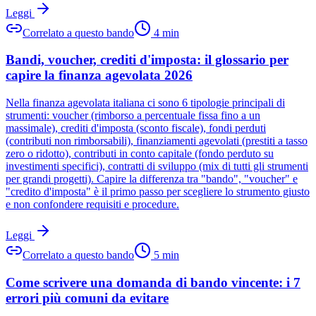
Leggi
Correlato a questo bando
4
min
Bandi, voucher, crediti d'imposta: il glossario per
capire la finanza agevolata 2026
Nella finanza agevolata italiana ci sono 6 tipologie principali di
strumenti: voucher (rimborso a percentuale fissa fino a un
massimale), crediti d'imposta (sconto fiscale), fondi perduti
(contributi non rimborsabili), finanziamenti agevolati (prestiti a tasso
zero o ridotto), contributi in conto capitale (fondo perduto su
investimenti specifici), contratti di sviluppo (mix di tutti gli strumenti
per grandi progetti). Capire la differenza tra "bando", "voucher" e
"credito d'imposta" è il primo passo per scegliere lo strumento giusto
e non confondere requisiti e procedure.
Leggi
Correlato a questo bando
5
min
Come scrivere una domanda di bando vincente: i 7
errori più comuni da evitare