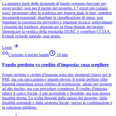
La maggior parte delle domande di bando vengono bocciate per
errori tecnici, non per il merito del progetto. I 7 errori più comuni
sono: presentare oltre la scadenza per leggere male le date, omettere
documenti essenziali, sbagliare la classificazione di spesa, non
rispettare la coerenza tra preventivi e relazione tecnica, sottovalutare
i requisiti del fornitore, dimenticare la firma digitale del titolare,
dimenticare la verifica della regolarità DURC e contributi CCIAA.
Evitarli richiede metodo, non genio.
Leggi
Correlato a questo bando
10
min
Fondo perduto vs credito d'imposta: cosa scegliere
Fondo perduto e credito d'imposta sono due strumenti chiave per le
PMI, ma con meccanismi e impatti diversi. Il fondo perduto offre
liquidità immediata senza obbligo di restituzione, ideale per progetti
ad alto rischio, ma con procedure complesse. Il credito d'imposta
riduce il carico fiscale, è più accessibile e flessibile, ma non genera
liquidità diretta. La scelta dipende dalla natura del progetto, dalla
liquidità aziendale e dalla strategia fiscale, spesso la combinazione è
la soluzione migliore.