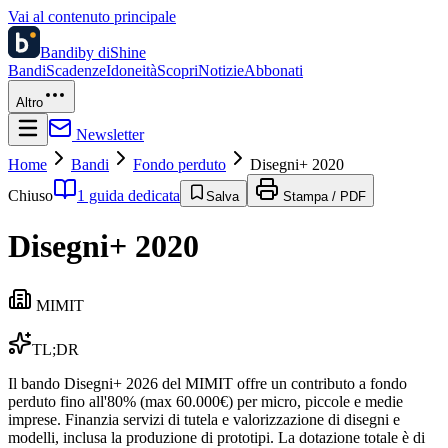
Vai al contenuto principale
Bandi
by diShine
Bandi
Scadenze
Idoneità
Scopri
Notizie
Abbonati
Altro
Newsletter
Home
Bandi
Fondo perduto
Disegni+ 2020
Chiuso
1 guida dedicata
Salva
Stampa / PDF
Disegni+ 2020
MIMIT
TL;DR
Il bando Disegni+ 2026 del MIMIT offre un contributo a fondo
perduto fino all'80% (max 60.000€) per micro, piccole e medie
imprese. Finanzia servizi di tutela e valorizzazione di disegni e
modelli, inclusa la produzione di prototipi. La dotazione totale è di