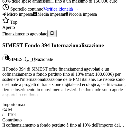
60% delle spese ammissibili, fino a un massimo di 150.000 euro
Sportello continuo
Verifica idoneità →
🌱
Micro impresa
🏢
Media impresa
🏬
Piccola impresa
Top
Aperto
Finanziamento agevolato
SIMEST Fondo 394 Internazionalizzazione
SIMEST
🇮🇹
Nazionale
Il Fondo 394 di SIMEST offre finanziamenti agevolati e un
cofinanziamento a fondo perduto fino al 10% (max 100.000€) per
sostenere l'internazionalizzazione delle PMI italiane. Le risorse sono
destinate a progetti di transizione digitale ed ecologica, certificazioni,
fiere e inserimento in nuovi mercati esteri. Le domande sono aperte
a sportello continuo.
Importo max
€4 M
da
€10k
Contributo
Il cofinanziamento a fondo perduto è fino al 10% dell'importo del…