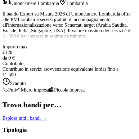
Unioncamere Lombardia
Lombardia
Il bando Export su Misura 2026 di Unioncamere Lombardia offre
alle PMI lombarde servizi gratuiti di accompagnamento
all'internazionalizzazione verso 5 mercati target (Arabia Saudita,
Brasile, India, Singapore, USA). Il valore massimo dei servizi è di
11.500 € per impresa in regime de minimis.
Importo max
€12k
da
0 €
Contributo
Contributo in servizi (sovvenzione equivalente lorda) fino a
11.500…
Scaduto
🏷️
Pmi
🌱
Micro impresa
🏬
Piccola impresa
Trova bandi per…
Esplora tutti i bandi →
Tipologia