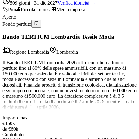
509 giorni · 31 dic 2027
Verifica idoneità →
🏷️
Pmi
🏬
Piccola impresa
🏢
Media impresa
Aperto
Fondo perduto
Bando TERTIUM Lombardia Tessile Moda
Regione Lombardia
Lombardia
Il Bando TERTIUM Lombardia 2026 offre contributi a fondo
perduto fino al 60% delle spese ammissibili, con un massimo di
150.000 euro per azienda. È rivolto alle PMI del settore tessile,
moda e accessorio con sede in Lombardia e almeno due bilanci
depositati. Finanzia progetti di transizione ecologica, digitalizzazione
e sviluppo commerciale, con un investimento minimo di 60.000 euro
e massimo di 500.000 euro. La dotazione complessiva è di 3,5
milioni di euro. La data di apertura è il 2 aprile 2026, mentre la data
di chiusura è l'11 aprile 2026.
Importo max
€150k
da
€60k
Contributo