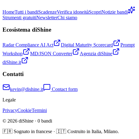
Home
Tutti i bandi
Scadenze
Verifica idoneità
Scopri
Notizie bandi
Strumenti gratuiti
Newsletter
Chi siamo
Ecosistema diShine
Radar Compliance AI Act
Digital Maturity Scorecard
Prompt
Workshop
MD/JSON Converter
Agenzia diShine
diShine.it
Contatti
kevin@dishine.it
Contact form
Legale
Privacy
Cookie
Termini
© 2026 diShine ·
0
bandi
🇫🇷 Sognato in francese · 🇮🇹 Costruito in Italia, Milano.