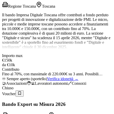
Regione Toscana
Toscana
Il bando Impresa Digitale Toscana offre contributi a fondo perduto
per progetti di innovazione e digitalizzazione delle PMI. Le micro,
piccole e medie imprese toscane possono accedere a finanziamenti
tra 10.000€ e 150.000€, con un contributo fino al 70%. La
dotazione complessiva è di quasi 20 milioni di euro. La sezione
"Digitale e sicura" ha scadenza il 15 aprile 2026, mentre "Digitale e
sostenibile" è a sportello fino ad esaurimento fondi e "Digitale e
intelligente" chiude il 30 dicembre 2025.
Importo max
€150k
da
€10k
Contributo
Fino al 70%, con massimale di 220.000€ su 3 anni. Possibili…
♾️
Sempre aperto (sportello)
Verifica idoneità →
🤝
Associazioni
🧑‍💻
Lavoratori autonomi
🔗
Consorzi
Chiuso
Voucher
Bando Export su Misura 2026