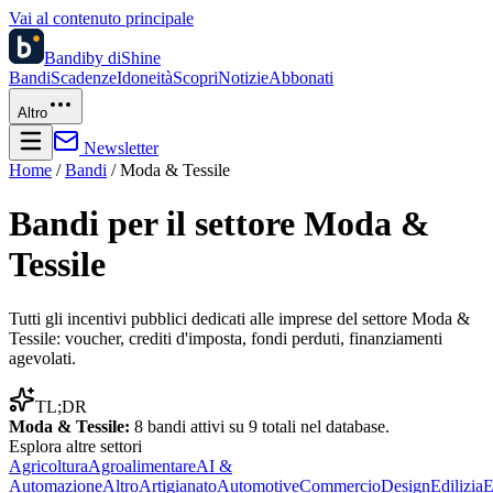
Vai al contenuto principale
Bandi
by diShine
Bandi
Scadenze
Idoneità
Scopri
Notizie
Abbonati
Altro
Newsletter
Home
/
Bandi
/
Moda & Tessile
Bandi per il settore
Moda &
Tessile
Tutti gli incentivi pubblici dedicati alle imprese del settore
Moda &
Tessile
: voucher, crediti d'imposta, fondi perduti, finanziamenti
agevolati.
TL;DR
Moda & Tessile
:
8
bandi attivi su
9
totali nel database.
Esplora altre
settori
Agricoltura
Agroalimentare
AI &
Automazione
Altro
Artigianato
Automotive
Commercio
Design
Edilizia
E