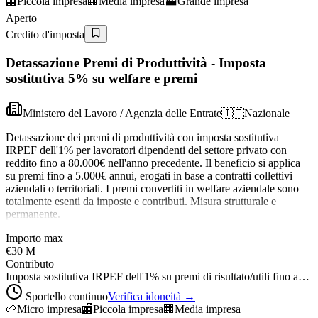
🏬
Piccola impresa
🏢
Media impresa
🏭
Grande impresa
Aperto
Credito d'imposta
Detassazione Premi di Produttività - Imposta
sostitutiva 5% su welfare e premi
Ministero del Lavoro / Agenzia delle Entrate
🇮🇹
Nazionale
Detassazione dei premi di produttività con imposta sostitutiva
IRPEF dell'1% per lavoratori dipendenti del settore privato con
reddito fino a 80.000€ nell'anno precedente. Il beneficio si applica
su premi fino a 5.000€ annui, erogati in base a contratti collettivi
aziendali o territoriali. I premi convertiti in welfare aziendale sono
totalmente esenti da imposte e contributi. Misura strutturale e
permanente.
Importo max
€30 M
Contributo
Imposta sostitutiva IRPEF dell'1% su premi di risultato/utili fino a…
Sportello continuo
Verifica idoneità →
🌱
Micro impresa
🏬
Piccola impresa
🏢
Media impresa