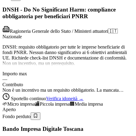
DNSH - Do No Significant Harm: compliance
obbligatoria per beneficiari PNRR
Ragioneria Generale dello Stato / Ministeri attuatori
🇮🇹
Nazionale
DNSH: requisito obbligatorio per tutte le imprese beneficiarie di
fondi PNRR. Nessun danno significativo ai 6 obiettivi ambientali
UE. Richiede check-list DNSH e documentazione di conformità.
Non un incentivo, ma un prerequisito.
Importo max
—
Contributo
Non è un incentivo ma un requisito obbligatorio. La mancata…
Sportello continuo
Verifica idoneità →
🌱
Micro impresa
🏬
Piccola impresa
🏢
Media impresa
Aperto
Fondo perduto
Bando Impresa Digitale Toscana