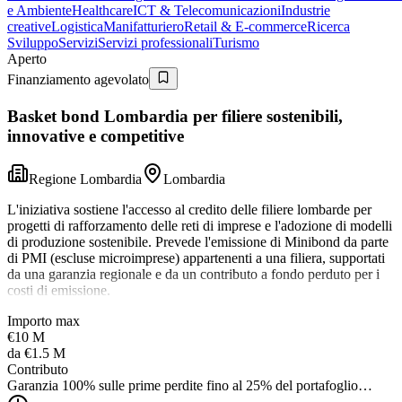
e Ambiente
Healthcare
ICT & Telecomunicazioni
Industrie
creative
Logistica
Manifatturiero
Retail & E-commerce
Ricerca
Sviluppo
Servizi
Servizi professionali
Turismo
Aperto
Finanziamento agevolato
Basket bond Lombardia per filiere sostenibili,
innovative e competitive
Regione Lombardia
Lombardia
L'iniziativa sostiene l'accesso al credito delle filiere lombarde per
progetti di rafforzamento delle reti di imprese e l'adozione di modelli
di produzione sostenibile. Prevede l'emissione di Minibond da parte
di PMI (escluse microimprese) appartenenti a una filiera, supportati
da una garanzia regionale e da un contributo a fondo perduto per i
costi di emissione.
Importo max
€10 M
da
€1.5 M
Contributo
Garanzia 100% sulle prime perdite fino al 25% del portafoglio…