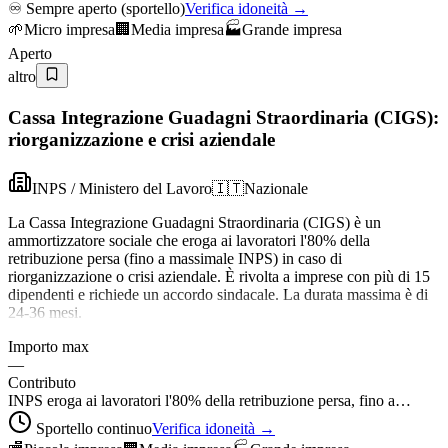
♾️
Sempre aperto (sportello)
Verifica idoneità →
🌱
Micro impresa
🏢
Media impresa
🏭
Grande impresa
Aperto
altro
Cassa Integrazione Guadagni Straordinaria (CIGS):
riorganizzazione e crisi aziendale
INPS / Ministero del Lavoro
🇮🇹
Nazionale
La Cassa Integrazione Guadagni Straordinaria (CIGS) è un
ammortizzatore sociale che eroga ai lavoratori l'80% della
retribuzione persa (fino a massimale INPS) in caso di
riorganizzazione o crisi aziendale. È rivolta a imprese con più di 15
dipendenti e richiede un accordo sindacale. La durata massima è di
24-36 mesi.
Importo max
—
Contributo
INPS eroga ai lavoratori l'80% della retribuzione persa, fino a…
Sportello continuo
Verifica idoneità →