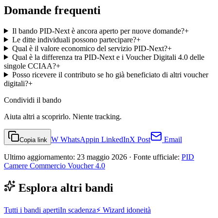
Domande frequenti
Il bando PID-Next è ancora aperto per nuove domande?
+
Le ditte individuali possono partecipare?
+
Qual è il valore economico del servizio PID-Next?
+
Qual è la differenza tra PID-Next e i Voucher Digitali 4.0 delle
singole CCIAA?
+
Posso ricevere il contributo se ho già beneficiato di altri voucher
digitali?
+
Condividi
il bando
Aiuta altri a scoprirlo. Niente tracking.
W
WhatsApp
in
LinkedIn
X
Post
Email
Copia link
Ultimo aggiornamento:
23 maggio 2026
· Fonte ufficiale:
PID
Camere Commercio Voucher 4.0
Esplora altri bandi
Tutti i bandi aperti
In scadenza
⚡ Wizard idoneità