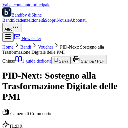
Vai al contenuto principale
Bandi
by diShine
Bandi
Scadenze
Idoneità
Scopri
Notizie
Abbonati
Altro
Newsletter
Home
Bandi
Voucher
PID-Next: Sostegno alla
Trasformazione Digitale delle PMI
Chiuso
1 guida dedicata
Salva
Stampa / PDF
PID-Next: Sostegno alla
Trasformazione Digitale delle
PMI
Camere di Commercio
TL;DR