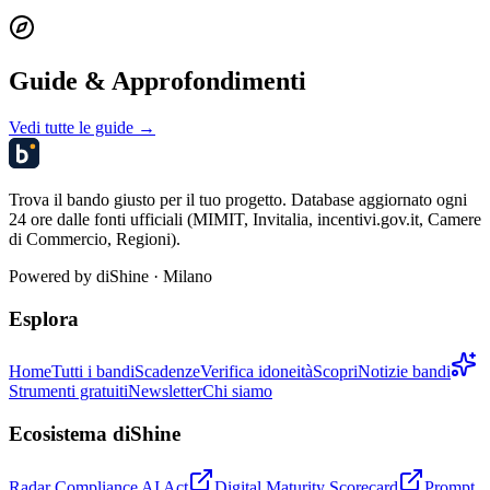
Guide & Approfondimenti
Vedi tutte le guide →
Trova il bando giusto per il tuo progetto. Database aggiornato ogni
24 ore dalle fonti ufficiali (MIMIT, Invitalia, incentivi.gov.it, Camere
di Commercio, Regioni).
Powered by
diShine
· Milano
Esplora
Home
Tutti i bandi
Scadenze
Verifica idoneità
Scopri
Notizie bandi
Strumenti gratuiti
Newsletter
Chi siamo
Ecosistema diShine
Radar Compliance AI Act
Digital Maturity Scorecard
Prompt