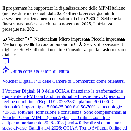
Il programma ha supportato la digitalizzazione delle MPMI italiane
(incluse ditte individuali dal 2025) offrendo servizi gratuiti di
assessment e orientamento del valore di circa 2.800€. Sebbene la
finestra nazionale si sia chiusa a novembre 2025, l'iniziativa
prosegue nel 202…
🧰
Voucher
🇮🇹 Nazionale
👥
Micro impresa
👥
Piccola impresa
👥
Media impresa
👥
Lavoratori autonomi
+
1
🎯
Servizi di assessment
digitale · Servizi di orientamento · Consulenza per la trasformazione
digitale
Guida correlata
10
min di lettura
Voucher Digitali I4.0 delle Camere di Commercio: come orientarsi
I Voucher Digitali I4.0 delle CCIAA finanziano la trasformazione
digitale delle PMI con bandi territoriali e finestre brevi. Operano in
regime de minimis (Reg. UE 2023/2831, plafond 300.000 €
triennale). Importi tipici 5.000-25.000 € al 50-70%, su tecnologie
4.0/5.0, software, formazione e consulenza. Sono complementari al
Voucher Cloud MIMIT (cloud/cyber, 150 mln nazionali) e
all'Iperammortamento 2026-2028 (beni 4.0 fiscali): si cumulano su
spese diverse. Bandi attivi 2026: CCIAA Trento Sviluppi Online ed