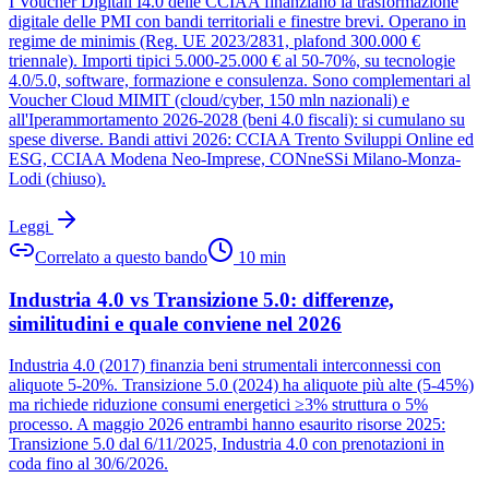
I Voucher Digitali I4.0 delle CCIAA finanziano la trasformazione
digitale delle PMI con bandi territoriali e finestre brevi. Operano in
regime de minimis (Reg. UE 2023/2831, plafond 300.000 €
triennale). Importi tipici 5.000-25.000 € al 50-70%, su tecnologie
4.0/5.0, software, formazione e consulenza. Sono complementari al
Voucher Cloud MIMIT (cloud/cyber, 150 mln nazionali) e
all'Iperammortamento 2026-2028 (beni 4.0 fiscali): si cumulano su
spese diverse. Bandi attivi 2026: CCIAA Trento Sviluppi Online ed
ESG, CCIAA Modena Neo-Imprese, CONneSSi Milano-Monza-
Lodi (chiuso).
Leggi
Correlato a questo bando
10
min
Industria 4.0 vs Transizione 5.0: differenze,
similitudini e quale conviene nel 2026
Industria 4.0 (2017) finanzia beni strumentali interconnessi con
aliquote 5-20%. Transizione 5.0 (2024) ha aliquote più alte (5-45%)
ma richiede riduzione consumi energetici ≥3% struttura o 5%
processo. A maggio 2026 entrambi hanno esaurito risorse 2025:
Transizione 5.0 dal 6/11/2025, Industria 4.0 con prenotazioni in
coda fino al 30/6/2026.