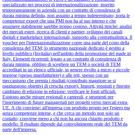
specializzato nei processi di internazionalizzazione, inserito
temporaneamente in azienda con un contratto di consulenza di
durata minima definita, non assunto a tempo indeterminato; porta le
competenze export che una PMI non ha al suo interno e che
assumere stabilmente sarebbe troppo costoso. Attività tipiche: analisi
dei mercati esteri, ricerca di clienti e partner, sviluppo dei canali
digitali e marketplace internazionali, supporto alla contrattualistica. Il
voucher per l'internazionalizzazione copre una parte del costo della
consulenza del TEM; lo strumento nazionale dedicato è gestito a
livello pubblico (Invitalia) nell'ambito della promozione del made in
Italy. Elementi ricorrenti: legato a un contratto di consulenza di
durata minima, obbligo di scegliere un TEM o società di TEM
accreditati in un elenco ufficiale, in genere rivolto a micro e piccole
imprese (spesso manifatturiere) e alle reti, spesso con un
meccanismo che premia i risultati (contributo maggiore se si
raggiungono obiettivi di crescita export). Importi, requisiti e finestre
cambiano di edizione in edizione: verificare le fonti ufficiali.
Esistono anche misure regionali e camerali, e strumenti per
l'inserimento di figure manageriali per progetti verso mercati extra-
UE. A chi conviene: all'impresa con prodotto pronto per l'estero ma
senza competenze interne, e che cerca un metodo non solo un
contatto; conviene meno a chi non ha ancora chiarito prodotto e
modello. Il risultato dipende dal coinvolgimento reale del TEM da
parte dell'impresa.