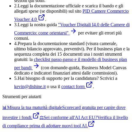
sezioni qui sotto.
2.
Leggi la documentazione ufficiale e
scarica il bando
e gli
allegati spese (se disponibili) sul sito
PID Camere Commercio
Voucher 4.0
.
3.
Leggi la nostra guida
"
Voucher Digitali I4.0 delle Camere di
Commercio: come orientarsi
"
per evitare gli errori più
comuni.
4
.
Prepara la documentazione standard (visura camerale,
ultimo bilancio approvato, preventivi). Per il business plan e la
sequenza completa dei 15 documenti usa i nostri strumenti
gratuiti: la
checklist passo-passo e il modello di business plan
per bandi
(con domande-guida, Business Model Canvas
dedicato e indicatori finanziari attesi dalle commissioni).
5
.
Hai bisogno di supporto per la candidatura? Scrivici a
kevin@dishine.it
o usa il
contact form
.
Strumenti per aiutarti
📊
Misura la tua maturità digitale
Scorecard gratuita per capire dove
investire i fondi.
⚖️
Sei conforme all'AI Act EU?
Verifica il livello
di compliance prima di adottare nuovi tool AI.