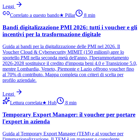
Leggi
Correlato a questo bando
★
Pillar
8
min
Bandi digitalizzazione PMI 2026: tutti i voucher e gli
incentivi per la trasformazione digitale
Guida ai bandi per la digitalizzazione delle PMI nel 2026. Il
Voucher Cloud & Cybersecurity MIMIT (150 milioni) apre lo
sportello PMI nella seconda metà dell'anno, l'Iperammortamento
2026-2028 sostituisce il credito d'imposta beni 4.0 e Transizione 5.0,
mentre Lombardia, Veneto, Piemonte e Lazio offrono voucher fino
al 70% di contributo. Mappa completa con criteri di scelta per
profilo aziendale.
Leggi
Lettura correlata
★
Hub
8
min
Temporary Export Manager: il voucher per portare
l'export in azienda
Guida al Temporary Export Manager (TEM) e al voucher per
l'internazionalizzazione. Il TEM è un manager o consulente