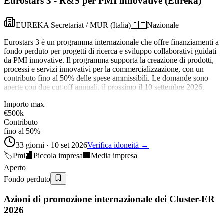
Eurostars 3 - R&S per PMI innovative (Eureka)
EUREKA Secretariat / MUR (Italia)
🇮🇹
Nazionale
Eurostars 3 è un programma internazionale che offre finanziamenti a
fondo perduto per progetti di ricerca e sviluppo collaborativi guidati
da PMI innovative. Il programma supporta la creazione di prodotti,
processi e servizi innovativi per la commercializzazione, con un
contributo fino al 50% delle spese ammissibili. Le domande sono
aperte con due cut-off annuali, il prossimo il 10 settembre 2026.
Importo max
€500k
Contributo
fino al 50%
33 giorni · 10 set 2026
Verifica idoneità →
🏷️
Pmi
🏬
Piccola impresa
🏢
Media impresa
Aperto
Fondo perduto
Azioni di promozione internazionale dei Cluster-ER
2026