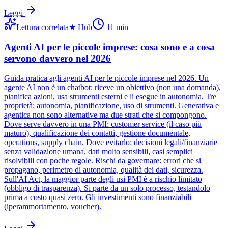
Leggi
Lettura correlata
★
Hub
11
min
Agenti AI per le piccole imprese: cosa sono e a cosa
servono davvero nel 2026
Guida pratica agli agenti AI per le piccole imprese nel 2026. Un
agente AI non è un chatbot: riceve un obiettivo (non una domanda),
pianifica azioni, usa strumenti esterni e li esegue in autonomia. Tre
proprietà: autonomia, pianificazione, uso di strumenti. Generativa e
agentica non sono alternative ma due strati che si compongono.
Dove serve davvero in una PMI: customer service (il caso più
maturo), qualificazione dei contatti, gestione documentale,
operations, supply chain. Dove evitarlo: decisioni legali/finanziarie
senza validazione umana, dati molto sensibili, casi semplici
risolvibili con poche regole. Rischi da governare: errori che si
propagano, perimetro di autonomia, qualità dei dati, sicurezza.
Sull'AI Act, la maggior parte degli usi PMI è a rischio limitato
(obbligo di trasparenza). Si parte da un solo processo, testandolo
prima a costo quasi zero. Gli investimenti sono finanziabili
(iperammortamento, voucher).