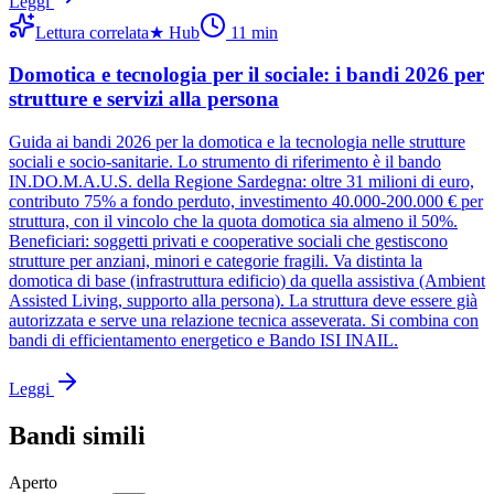
Leggi
Lettura correlata
★
Hub
11
min
Domotica e tecnologia per il sociale: i bandi 2026 per
strutture e servizi alla persona
Guida ai bandi 2026 per la domotica e la tecnologia nelle strutture
sociali e socio-sanitarie. Lo strumento di riferimento è il bando
IN.DO.M.A.U.S. della Regione Sardegna: oltre 31 milioni di euro,
contributo 75% a fondo perduto, investimento 40.000-200.000 € per
struttura, con il vincolo che la quota domotica sia almeno il 50%.
Beneficiari: soggetti privati e cooperative sociali che gestiscono
strutture per anziani, minori e categorie fragili. Va distinta la
domotica di base (infrastruttura edificio) da quella assistiva (Ambient
Assisted Living, supporto alla persona). La struttura deve essere già
autorizzata e serve una relazione tecnica asseverata. Si combina con
bandi di efficientamento energetico e Bando ISI INAIL.
Leggi
Bandi simili
Aperto