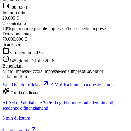
500.000 €
Importo min
20.000 €
% contributo
10% per micro e piccole imprese, 5% per medie imprese
Dotazione totale
70.000.000 €
Scadenza
31 dicembre 2026
145 giorni · 31 dic 2026
Beneficiari
Micro impresa
Piccola impresa
Media impresa
Lavoratori
autonomi
Pmi
Vai al bando ufficiale
✓ Verifica idoneità a questo bando
Guida dedicata
AI Act e PMI italiane 2026: la guida pratica ad adempimenti,
scadenze e finanziamenti
6
min di lettura
Leggi la guida