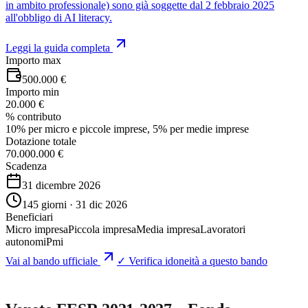
in ambito professionale) sono già soggette dal 2 febbraio 2025
all'obbligo di AI literacy.
Leggi la guida completa
Importo max
500.000 €
Importo min
20.000 €
% contributo
10% per micro e piccole imprese, 5% per medie imprese
Dotazione totale
70.000.000 €
Scadenza
31 dicembre 2026
145 giorni · 31 dic 2026
Beneficiari
Micro impresa
Piccola impresa
Media impresa
Lavoratori
autonomi
Pmi
Vai al bando ufficiale
✓ Verifica idoneità a questo bando