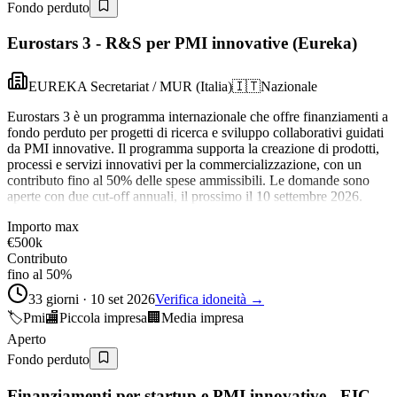
Fondo perduto
Eurostars 3 - R&S per PMI innovative (Eureka)
EUREKA Secretariat / MUR (Italia)
🇮🇹
Nazionale
Eurostars 3 è un programma internazionale che offre finanziamenti a
fondo perduto per progetti di ricerca e sviluppo collaborativi guidati
da PMI innovative. Il programma supporta la creazione di prodotti,
processi e servizi innovativi per la commercializzazione, con un
contributo fino al 50% delle spese ammissibili. Le domande sono
aperte con due cut-off annuali, il prossimo il 10 settembre 2026.
Importo max
€500k
Contributo
fino al 50%
33 giorni · 10 set 2026
Verifica idoneità →
🏷️
Pmi
🏬
Piccola impresa
🏢
Media impresa
Aperto
Fondo perduto
Finanziamenti per startup e PMI innovative - EIC