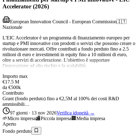
Accelerator (2026)
European Innovation Council - European Commission
🇮🇹
Nazionale
L'EIC Accelerator è un programma di finanziamento europeo per
startup e PMI innovative con prodotti o servizi che possono creare o
rivoluzionare mercati. Offre contributi a fondo perduto fino a 2.5
milioni di euro e investimenti in equity fino a 10 milioni di euro,
oltre a servizi di accelerazione. L'obiettivo è supportare
l'innovazione ad alto rischio e la scalabilità.
Importo max
€17.5 M
da
€500k
Contributo
Grant (fondo perduto) fino a €2,5M al 100% dei costi R&D
ammissibili…
97 giorni · 13 nov 2026
Verifica idoneità →
🌱
Micro impresa
🏬
Piccola impresa
🏢
Media impresa
Aperto
Fondo perduto