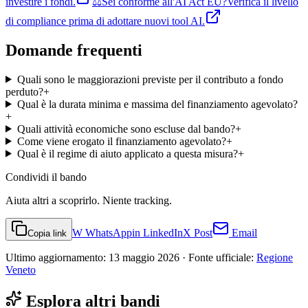
investire i fondi.
⚖️
Sei conforme all'AI Act EU?
Verifica il livello
di compliance prima di adottare nuovi tool AI.
Domande frequenti
Quali sono le maggiorazioni previste per il contributo a fondo
perduto?
+
Qual è la durata minima e massima del finanziamento agevolato?
+
Quali attività economiche sono escluse dal bando?
+
Come viene erogato il finanziamento agevolato?
+
Qual è il regime di aiuto applicato a questa misura?
+
Condividi
il bando
Aiuta altri a scoprirlo. Niente tracking.
W
WhatsApp
in
LinkedIn
X
Post
Email
Copia link
Ultimo aggiornamento:
13 maggio 2026
· Fonte ufficiale:
Regione
Veneto
Esplora altri bandi