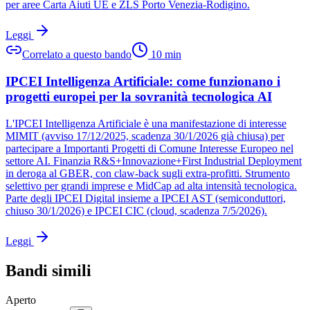
per aree Carta Aiuti UE e ZLS Porto Venezia-Rodigino.
Leggi
Correlato a questo bando
10
min
IPCEI Intelligenza Artificiale: come funzionano i
progetti europei per la sovranità tecnologica AI
L'IPCEI Intelligenza Artificiale è una manifestazione di interesse
MIMIT (avviso 17/12/2025, scadenza 30/1/2026 già chiusa) per
partecipare a Importanti Progetti di Comune Interesse Europeo nel
settore AI. Finanzia R&S+Innovazione+First Industrial Deployment
in deroga al GBER, con claw-back sugli extra-profitti. Strumento
selettivo per grandi imprese e MidCap ad alta intensità tecnologica.
Parte degli IPCEI Digital insieme a IPCEI AST (semiconduttori,
chiuso 30/1/2026) e IPCEI CIC (cloud, scadenza 7/5/2026).
Leggi
Bandi simili
Aperto