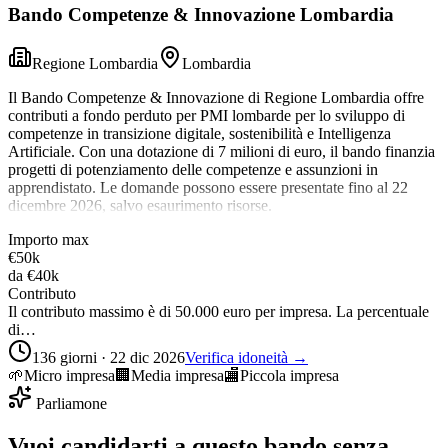
Bando Competenze & Innovazione Lombardia
Regione Lombardia
Lombardia
Il Bando Competenze & Innovazione di Regione Lombardia offre
contributi a fondo perduto per PMI lombarde per lo sviluppo di
competenze in transizione digitale, sostenibilità e Intelligenza
Artificiale. Con una dotazione di 7 milioni di euro, il bando finanzia
progetti di potenziamento delle competenze e assunzioni in
apprendistato. Le domande possono essere presentate fino al 22
dicembre 2026, salvo esaurimento risorse.
Importo max
€50k
da
€40k
Contributo
Il contributo massimo è di 50.000 euro per impresa. La percentuale
di…
136 giorni · 22 dic 2026
Verifica idoneità →
🌱
Micro impresa
🏢
Media impresa
🏬
Piccola impresa
Parliamone
Vuoi candidarti a questo bando senza