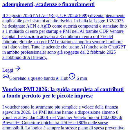
adempimenti, scadenze e finanziamenti
Il 2 agosto 2026 l'AI Act (Reg. UE 2024/1689) diventa pienamente
applicabile per i sistemi ad alto rischio. In Italia la Legge 132/2025
ha designato ACN e AgID come autorità competenti e stanziato fino
a 1 miliardo di euro per startup e PMI nell'AI tramite CDP Venture
Capital. Le sanzioni arrivano a 35 milioni di euro o il 7% del
fatturato globale, ma per PMI e startup si applica sempre il minore
tra i due valori. Tutte le aziende che usano AI (anche solo ChatGPT
in ambito professionale) sono già soggette dal 2 febbraio 2025
all'obbligo di AI literacy.
Leggi
Correlato a questo bando
★
Hub
6
min
Voucher PMI 2026: la guida completa ai contributi
a fondo perduto per le piccole imprese
I voucher sono lo strumento più semplice e veloce della finanza
agevolata 2026. Le PMI italiane hanno a disposizione almeno 8
voucher attivi, dai 4.000€ del Voucher Veneto fino ai 140.000€ di
Brevetti+. Coperture tipiche tra il 50% e l'80% delle spese
ammissibili. La logica è sempre la stessa: piano di spesa preventivo,