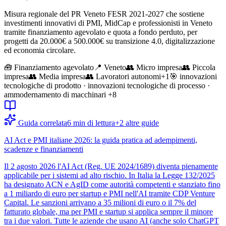
Misura regionale del PR Veneto FESR 2021-2027 che sostiene
investimenti innovativi di PMI, MidCap e professionisti in Veneto
tramite finanziamento agevolato e quota a fondo perduto, per
progetti da 20.000€ a 500.000€ su transizione 4.0, digitalizzazione
ed economia circolare.
🧰
Finanziamento agevolato
📍 Veneto
👥
Micro impresa
👥
Piccola
impresa
👥
Media impresa
👥
Lavoratori autonomi
+
1
🎯
innovazioni
tecnologiche di prodotto · innovazioni tecnologiche di processo ·
ammodernamento di macchinari
+8
Guida correlata
6
min di lettura
+
2
altre guide
AI Act e PMI italiane 2026: la guida pratica ad adempimenti,
scadenze e finanziamenti
Il 2 agosto 2026 l'AI Act (Reg. UE 2024/1689) diventa pienamente
applicabile per i sistemi ad alto rischio. In Italia la Legge 132/2025
ha designato ACN e AgID come autorità competenti e stanziato fino
a 1 miliardo di euro per startup e PMI nell'AI tramite CDP Venture
Capital. Le sanzioni arrivano a 35 milioni di euro o il 7% del
fatturato globale, ma per PMI e startup si applica sempre il minore
tra i due valori. Tutte le aziende che usano AI (anche solo ChatGPT