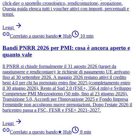
click-day o sportello cronologico, rendicontazione, erogazione.
Questa guida elenca tutti i voucher attivi con importi, percentuali e
tempi.
Leggi
Correlato a questo bando
★
Hub
10
min
Bandi PNRR 2026 per PMI: cosa è ancora aperto e
quanto vale
Il PNRR si chiude formalmente il 31 agosto 2026 (target da
raggiungere e rendicontare); le richieste di pagamento UE arrivano
fino al 30 settembre 2026. A maggio 2026 restano attivi il credito
beni 4.0 per chi ha prenotato entro fine 2025 (completamento entro
il 30 giugno 2026), Resto al Sud 2.0 (FSE+, 356,4 mln) e Sviluppo
Competenze PMI Mezzogiorno (50 mln, fino al 23 giugno 2026).
Transizione 5.0, Accordi per l'Innovazione 2025 e Fondo Impresa
Femminile non accolgono nuove prenotazioni. Dopo l'estate 2026 il
baricentro passa a FSC, FESR e FSE+ 2021–2027.
Leggi
Correlato a questo bando
★
Hub
8
min