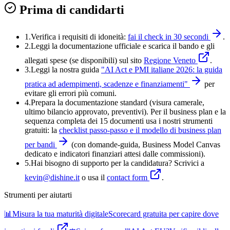
Prima di candidarti
1.
Verifica i requisiti di idoneità:
fai il check in 30 secondi
.
2.
Leggi la documentazione ufficiale e
scarica il bando
e gli
allegati spese (se disponibili) sul sito
Regione Veneto
.
3.
Leggi la nostra guida
"
AI Act e PMI italiane 2026: la guida
pratica ad adempimenti, scadenze e finanziamenti
"
per
evitare gli errori più comuni.
4
.
Prepara la documentazione standard (visura camerale,
ultimo bilancio approvato, preventivi). Per il business plan e la
sequenza completa dei 15 documenti usa i nostri strumenti
gratuiti: la
checklist passo-passo e il modello di business plan
per bandi
(con domande-guida, Business Model Canvas
dedicato e indicatori finanziari attesi dalle commissioni).
5
.
Hai bisogno di supporto per la candidatura? Scrivici a
kevin@dishine.it
o usa il
contact form
.
Strumenti per aiutarti
📊
Misura la tua maturità digitale
Scorecard gratuita per capire dove