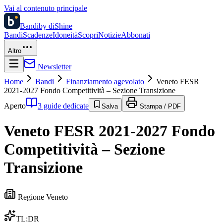
Vai al contenuto principale
Bandi
by diShine
Bandi
Scadenze
Idoneità
Scopri
Notizie
Abbonati
Altro
Newsletter
Home
Bandi
Finanziamento agevolato
Veneto FESR
2021-2027 Fondo Competitività – Sezione Transizione
Aperto
3 guide dedicate
Salva
Stampa / PDF
Veneto FESR 2021-2027 Fondo
Competitività – Sezione
Transizione
Regione Veneto
TL;DR