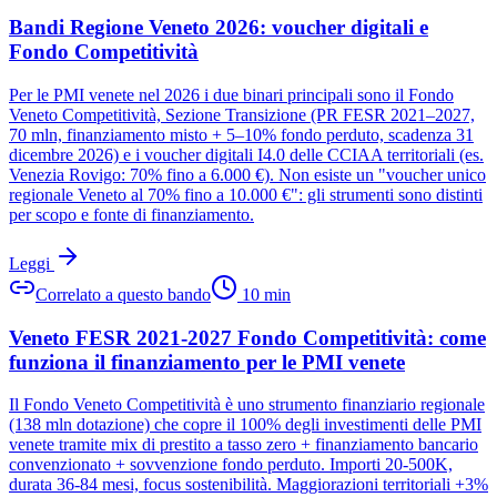
Bandi Regione Veneto 2026: voucher digitali e
Fondo Competitività
Per le PMI venete nel 2026 i due binari principali sono il Fondo
Veneto Competitività, Sezione Transizione (PR FESR 2021–2027,
70 mln, finanziamento misto + 5–10% fondo perduto, scadenza 31
dicembre 2026) e i voucher digitali I4.0 delle CCIAA territoriali (es.
Venezia Rovigo: 70% fino a 6.000 €). Non esiste un "voucher unico
regionale Veneto al 70% fino a 10.000 €": gli strumenti sono distinti
per scopo e fonte di finanziamento.
Leggi
Correlato a questo bando
10
min
Veneto FESR 2021-2027 Fondo Competitività: come
funziona il finanziamento per le PMI venete
Il Fondo Veneto Competitività è uno strumento finanziario regionale
(138 mln dotazione) che copre il 100% degli investimenti delle PMI
venete tramite mix di prestito a tasso zero + finanziamento bancario
convenzionato + sovvenzione fondo perduto. Importi 20-500K,
durata 36-84 mesi, focus sostenibilità. Maggiorazioni territoriali +3%