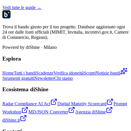
Vedi tutte le guide →
Trova il bando giusto per il tuo progetto. Database aggiornato ogni
24 ore dalle fonti ufficiali (MIMIT, Invitalia, incentivi.gov.it, Camere
di Commercio, Regioni).
Powered by
diShine
· Milano
Esplora
Home
Tutti i bandi
Scadenze
Verifica idoneità
Scopri
Notizie bandi
Strumenti gratuiti
Newsletter
Chi siamo
Ecosistema diShine
Radar Compliance AI Act
Digital Maturity Scorecard
Prompt
Workshop
MD/JSON Converter
Agenzia diShine
diShine.it