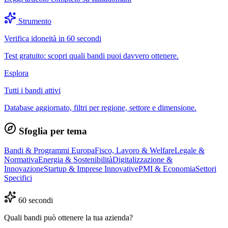
Strumento
Verifica idoneità in 60 secondi
Test gratuito: scopri quali bandi puoi davvero ottenere.
Esplora
Tutti i bandi attivi
Database aggiornato, filtri per regione, settore e dimensione.
Sfoglia per tema
Bandi & Programmi Europa
Fisco, Lavoro & Welfare
Legale &
Normativa
Energia & Sostenibilità
Digitalizzazione &
Innovazione
Startup & Imprese Innovative
PMI & Economia
Settori
Specifici
60 secondi
Quali bandi può ottenere la tua azienda?