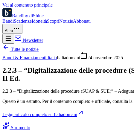
Vai al contenuto principale
Bandi
by diShine
Bandi
Scadenze
Idoneità
Scopri
Notizie
Abbonati
Altro
Newsletter
Tutte le notizie
Bandi & Finanziamenti Italia
Italiadomani
24 novembre 2025
2.2.3 – “Digitalizzazione delle procedur
II Ed.
2.2.3 – “Digitalizzazione delle procedure (SUAP & SUE)” – Adeguam
Questo è un estratto. Per il contenuto completo e ufficiale, consulta la 
Leggi articolo completo su
Italiadomani
Strumento