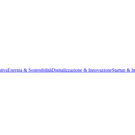
tiva
Energia & Sostenibilità
Digitalizzazione & Innovazione
Startup & I