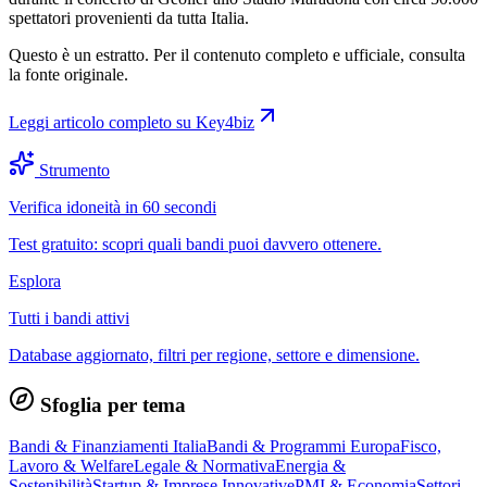
spettatori provenienti da tutta Italia.
Questo è un estratto. Per il contenuto completo e ufficiale, consulta
la fonte originale.
Leggi articolo completo su
Key4biz
Strumento
Verifica idoneità in 60 secondi
Test gratuito: scopri quali bandi puoi davvero ottenere.
Esplora
Tutti i bandi attivi
Database aggiornato, filtri per regione, settore e dimensione.
Sfoglia per tema
Bandi & Finanziamenti Italia
Bandi & Programmi Europa
Fisco,
Lavoro & Welfare
Legale & Normativa
Energia &
Sostenibilità
Startup & Imprese Innovative
PMI & Economia
Settori