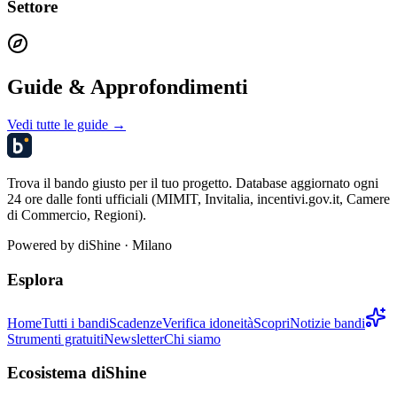
Settore
Guide & Approfondimenti
Vedi tutte le guide →
Trova il bando giusto per il tuo progetto. Database aggiornato ogni
24 ore dalle fonti ufficiali (MIMIT, Invitalia, incentivi.gov.it, Camere
di Commercio, Regioni).
Powered by
diShine
· Milano
Esplora
Home
Tutti i bandi
Scadenze
Verifica idoneità
Scopri
Notizie bandi
Strumenti gratuiti
Newsletter
Chi siamo
Ecosistema diShine