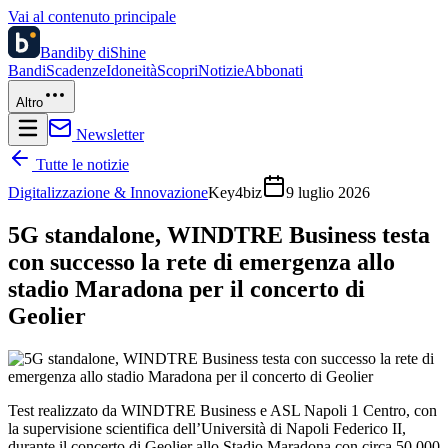
Vai al contenuto principale
Bandi
by diShine
Bandi
Scadenze
Idoneità
Scopri
Notizie
Abbonati
Altro
Newsletter
Tutte le notizie
Digitalizzazione & Innovazione
Key4biz
9 luglio 2026
5G standalone, WINDTRE Business testa
con successo la rete di emergenza allo
stadio Maradona per il concerto di
Geolier
Test realizzato da WINDTRE Business e ASL Napoli 1 Centro, con
la supervisione scientifica dell’Università di Napoli Federico II,
durante il concerto di Geolier allo Stadio Maradona con circa 50.000