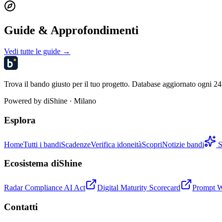
Guide & Approfondimenti
Vedi tutte le guide →
Trova il bando giusto per il tuo progetto. Database aggiornato ogni 24 
Powered by
diShine
· Milano
Esplora
Home
Tutti i bandi
Scadenze
Verifica idoneità
Scopri
Notizie bandi
S
Ecosistema diShine
Radar Compliance AI Act
Digital Maturity Scorecard
Prompt 
Contatti