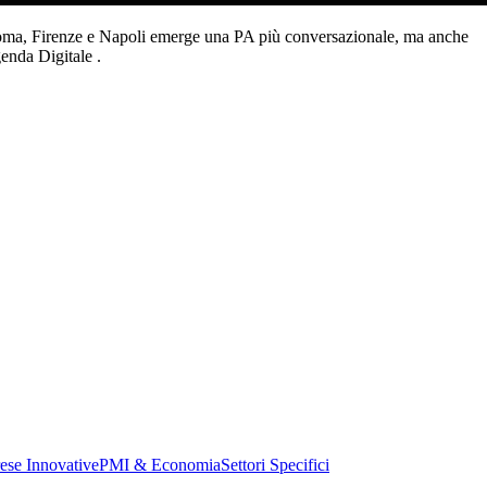
di Roma, Firenze e Napoli emerge una PA più conversazionale, ma anche
enda Digitale .
ese Innovative
PMI & Economia
Settori Specifici