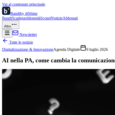
Vai al contenuto principale
Bandi
by diShine
Bandi
Scadenze
Idoneità
Scopri
Notizie
Abbonati
Altro
Newsletter
Tutte le notizie
Digitalizzazione & Innovazione
Agenda Digitale
9 luglio 2026
AI nella PA, come cambia la comunicazion