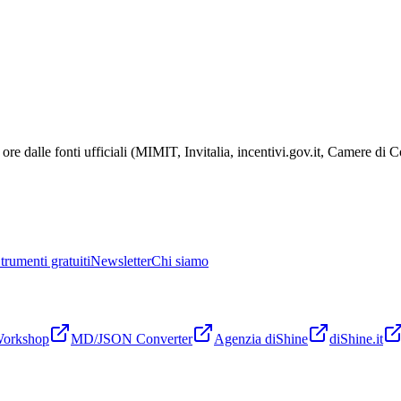
ore dalle fonti ufficiali (MIMIT, Invitalia, incentivi.gov.it, Camere di
trumenti gratuiti
Newsletter
Chi siamo
Workshop
MD/JSON Converter
Agenzia diShine
diShine.it