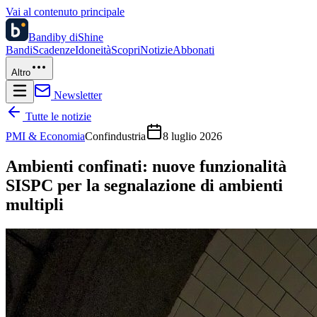
Vai al contenuto principale
Bandi
by diShine
Bandi
Scadenze
Idoneità
Scopri
Notizie
Abbonati
Altro
Newsletter
Tutte le notizie
PMI & Economia
Confindustria
8 luglio 2026
Ambienti confinati: nuove funzionalità
SISPC per la segnalazione di ambienti
multipli