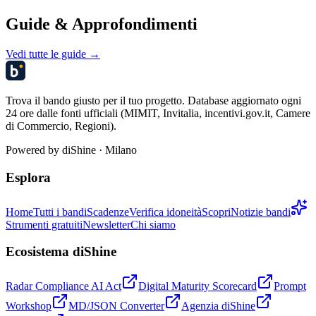
Guide & Approfondimenti
Vedi tutte le guide →
Trova il bando giusto per il tuo progetto. Database aggiornato ogni
24 ore dalle fonti ufficiali (MIMIT, Invitalia, incentivi.gov.it, Camere
di Commercio, Regioni).
Powered by
diShine
· Milano
Esplora
Home
Tutti i bandi
Scadenze
Verifica idoneità
Scopri
Notizie bandi
Strumenti gratuiti
Newsletter
Chi siamo
Ecosistema diShine
Radar Compliance AI Act
Digital Maturity Scorecard
Prompt
Workshop
MD/JSON Converter
Agenzia diShine