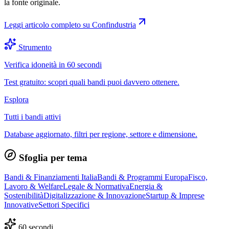
la fonte originale.
Leggi articolo completo su
Confindustria
Strumento
Verifica idoneità in 60 secondi
Test gratuito: scopri quali bandi puoi davvero ottenere.
Esplora
Tutti i bandi attivi
Database aggiornato, filtri per regione, settore e dimensione.
Sfoglia per tema
Bandi & Finanziamenti Italia
Bandi & Programmi Europa
Fisco,
Lavoro & Welfare
Legale & Normativa
Energia &
Sostenibilità
Digitalizzazione & Innovazione
Startup & Imprese
Innovative
Settori Specifici
60 secondi