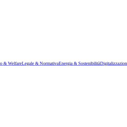
ro & Welfare
Legale & Normativa
Energia & Sostenibilità
Digitalizzazio