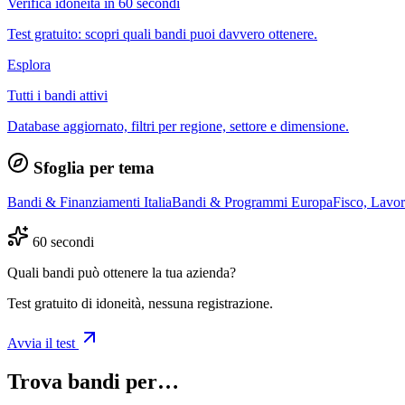
Verifica idoneità in 60 secondi
Test gratuito: scopri quali bandi puoi davvero ottenere.
Esplora
Tutti i bandi attivi
Database aggiornato, filtri per regione, settore e dimensione.
Sfoglia per tema
Bandi & Finanziamenti Italia
Bandi & Programmi Europa
Fisco, Lavo
60 secondi
Quali bandi può ottenere la tua azienda?
Test gratuito di idoneità, nessuna registrazione.
Avvia il test
Trova bandi per…