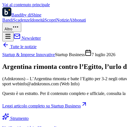
Vai al contenuto principale
Bandi
by diShine
Bandi
Scadenze
Idoneità
Scopri
Notizie
Abbonati
Altro
Newsletter
Tutte le notizie
Startup & Imprese Innovative
Startup Business
7 luglio 2026
Argentina rimonta contro l’Egitto, l’urlo di
(Adnkronos) – L’Argentina rimonta e batte l’Egitto per 3-2 negli ottavi
sport webinfo@adnkronos.com (Web Info)
Questo è un estratto. Per il contenuto completo e ufficiale, consulta la 
Leggi articolo completo su
Startup Business
Strumento