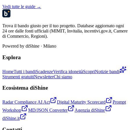
Vedi tutte le guide →
Trova il bando giusto per il tuo progetto. Database aggiornato ogni
24 ore dalle fonti ufficiali (MIMIT, Invitalia, incentivi.gov.it, Camere
di Commercio, Regioni).
Powered by
diShine
· Milano
Esplora
Home
Tutti i bandi
Scadenze
Verifica idoneità
Scopri
Notizie bandi
Strumenti gratuiti
Newsletter
Chi siamo
Ecosistema diShine
Radar Compliance AI Act
Digital Maturity Scorecard
Prompt
Workshop
MD/JSON Converter
Agenzia diShine
diShine.it
Contatti