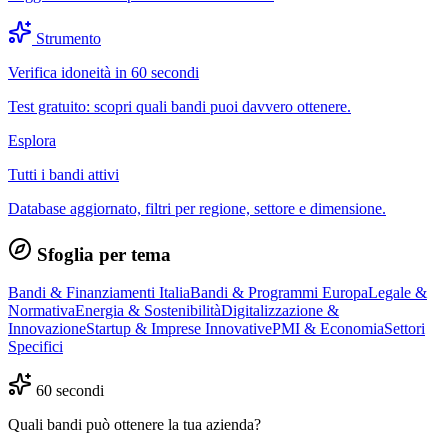
Strumento
Verifica idoneità in 60 secondi
Test gratuito: scopri quali bandi puoi davvero ottenere.
Esplora
Tutti i bandi attivi
Database aggiornato, filtri per regione, settore e dimensione.
Sfoglia per tema
Bandi & Finanziamenti Italia
Bandi & Programmi Europa
Legale &
Normativa
Energia & Sostenibilità
Digitalizzazione &
Innovazione
Startup & Imprese Innovative
PMI & Economia
Settori
Specifici
60 secondi
Quali bandi può ottenere la tua azienda?