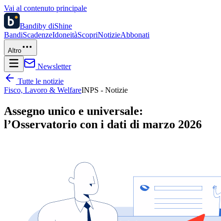
Vai al contenuto principale
Bandi
by diShine
Bandi
Scadenze
Idoneità
Scopri
Notizie
Abbonati
Altro
Newsletter
Tutte le notizie
Fisco, Lavoro & Welfare
INPS - Notizie
Assegno unico e universale:
l’Osservatorio con i dati di marzo 2026