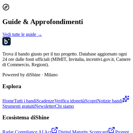
Guide & Approfondimenti
Vedi tutte le guide →
Trova il bando giusto per il tuo progetto. Database aggiornato ogni
24 ore dalle fonti ufficiali (MIMIT, Invitalia, incentivi.gov.it, Camere
di Commercio, Regioni).
Powered by
diShine
· Milano
Esplora
Home
Tutti i bandi
Scadenze
Verifica idoneità
Scopri
Notizie bandi
Strumenti gratuiti
Newsletter
Chi siamo
Ecosistema diShine
Radar Compliance AI Act
Digital Maturity Scorecard
Prompt