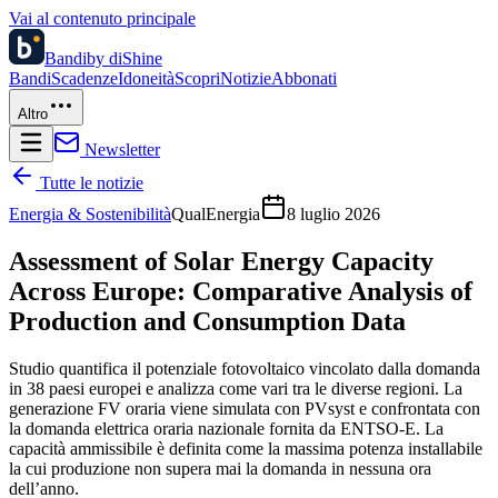
Vai al contenuto principale
Bandi
by diShine
Bandi
Scadenze
Idoneità
Scopri
Notizie
Abbonati
Altro
Newsletter
Tutte le notizie
Energia & Sostenibilità
QualEnergia
8 luglio 2026
Assessment of Solar Energy Capacity
Across Europe: Comparative Analysis of
Production and Consumption Data
Studio quantifica il potenziale fotovoltaico vincolato dalla domanda
in 38 paesi europei e analizza come vari tra le diverse regioni. La
generazione FV oraria viene simulata con PVsyst e confrontata con
la domanda elettrica oraria nazionale fornita da ENTSO-E. La
capacità ammissibile è definita come la massima potenza installabile
la cui produzione non supera mai la domanda in nessuna ora
dell’anno.