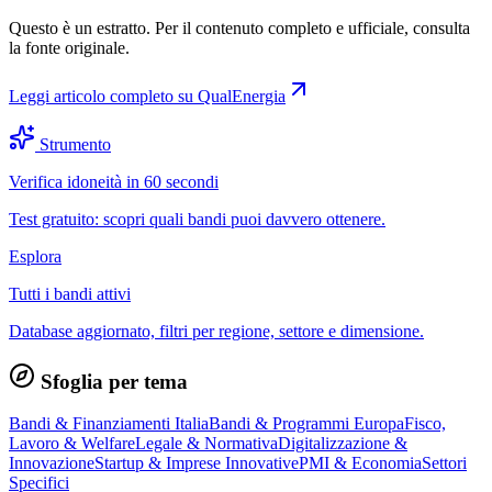
Questo è un estratto. Per il contenuto completo e ufficiale, consulta
la fonte originale.
Leggi articolo completo su
QualEnergia
Strumento
Verifica idoneità in 60 secondi
Test gratuito: scopri quali bandi puoi davvero ottenere.
Esplora
Tutti i bandi attivi
Database aggiornato, filtri per regione, settore e dimensione.
Sfoglia per tema
Bandi & Finanziamenti Italia
Bandi & Programmi Europa
Fisco,
Lavoro & Welfare
Legale & Normativa
Digitalizzazione &
Innovazione
Startup & Imprese Innovative
PMI & Economia
Settori
Specifici