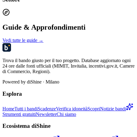
Guide & Approfondimenti
Vedi tutte le guide →
Trova il bando giusto per il tuo progetto. Database aggiornato ogni
24 ore dalle fonti ufficiali (MIMIT, Invitalia, incentivi.gov.it, Camere
di Commercio, Regioni).
Powered by
diShine
· Milano
Esplora
Home
Tutti i bandi
Scadenze
Verifica idoneità
Scopri
Notizie bandi
Strumenti gratuiti
Newsletter
Chi siamo
Ecosistema diShine