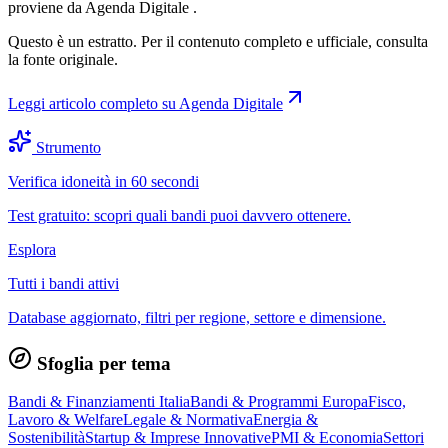
proviene da Agenda Digitale .
Questo è un estratto. Per il contenuto completo e ufficiale, consulta
la fonte originale.
Leggi articolo completo su
Agenda Digitale
Strumento
Verifica idoneità in 60 secondi
Test gratuito: scopri quali bandi puoi davvero ottenere.
Esplora
Tutti i bandi attivi
Database aggiornato, filtri per regione, settore e dimensione.
Sfoglia per tema
Bandi & Finanziamenti Italia
Bandi & Programmi Europa
Fisco,
Lavoro & Welfare
Legale & Normativa
Energia &
Sostenibilità
Startup & Imprese Innovative
PMI & Economia
Settori