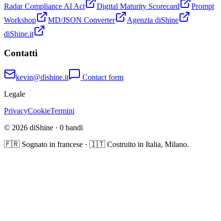
Radar Compliance AI Act
Digital Maturity Scorecard
Prompt
Workshop
MD/JSON Converter
Agenzia diShine
diShine.it
Contatti
kevin@dishine.it
Contact form
Legale
Privacy
Cookie
Termini
© 2026 diShine ·
0
bandi
🇫🇷 Sognato in francese · 🇮🇹 Costruito in Italia, Milano.