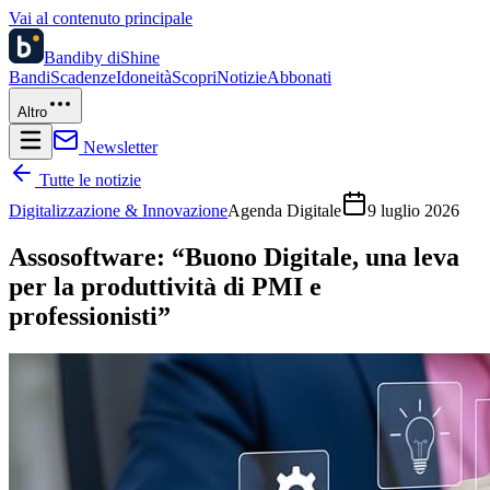
Vai al contenuto principale
Bandi
by diShine
Bandi
Scadenze
Idoneità
Scopri
Notizie
Abbonati
Altro
Newsletter
Tutte le notizie
Digitalizzazione & Innovazione
Agenda Digitale
9 luglio 2026
Assosoftware: “Buono Digitale, una leva
per la produttività di PMI e
professionisti”