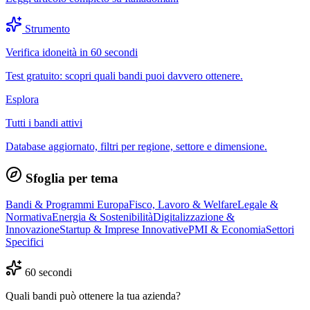
Strumento
Verifica idoneità in 60 secondi
Test gratuito: scopri quali bandi puoi davvero ottenere.
Esplora
Tutti i bandi attivi
Database aggiornato, filtri per regione, settore e dimensione.
Sfoglia per tema
Bandi & Programmi Europa
Fisco, Lavoro & Welfare
Legale &
Normativa
Energia & Sostenibilità
Digitalizzazione &
Innovazione
Startup & Imprese Innovative
PMI & Economia
Settori
Specifici
60 secondi
Quali bandi può ottenere la tua azienda?