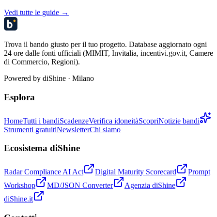
Vedi tutte le guide →
Trova il bando giusto per il tuo progetto. Database aggiornato ogni
24 ore dalle fonti ufficiali (MIMIT, Invitalia, incentivi.gov.it, Camere
di Commercio, Regioni).
Powered by
diShine
· Milano
Esplora
Home
Tutti i bandi
Scadenze
Verifica idoneità
Scopri
Notizie bandi
Strumenti gratuiti
Newsletter
Chi siamo
Ecosistema diShine
Radar Compliance AI Act
Digital Maturity Scorecard
Prompt
Workshop
MD/JSON Converter
Agenzia diShine
diShine.it