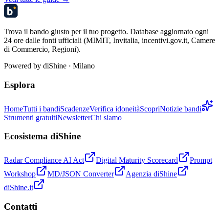
Trova il bando giusto per il tuo progetto. Database aggiornato ogni
24 ore dalle fonti ufficiali (MIMIT, Invitalia, incentivi.gov.it, Camere
di Commercio, Regioni).
Powered by
diShine
· Milano
Esplora
Home
Tutti i bandi
Scadenze
Verifica idoneità
Scopri
Notizie bandi
Strumenti gratuiti
Newsletter
Chi siamo
Ecosistema diShine
Radar Compliance AI Act
Digital Maturity Scorecard
Prompt
Workshop
MD/JSON Converter
Agenzia diShine
diShine.it
Contatti