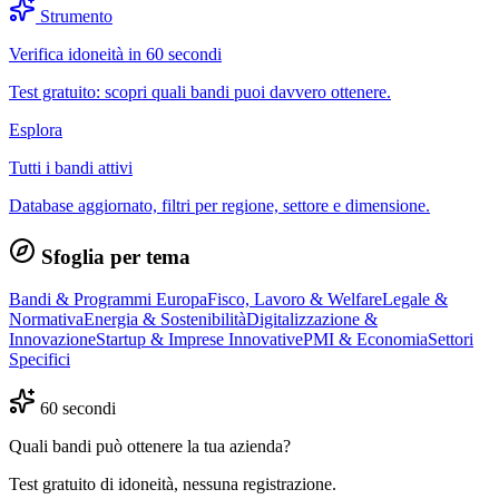
Strumento
Verifica idoneità in 60 secondi
Test gratuito: scopri quali bandi puoi davvero ottenere.
Esplora
Tutti i bandi attivi
Database aggiornato, filtri per regione, settore e dimensione.
Sfoglia per tema
Bandi & Programmi Europa
Fisco, Lavoro & Welfare
Legale &
Normativa
Energia & Sostenibilità
Digitalizzazione &
Innovazione
Startup & Imprese Innovative
PMI & Economia
Settori
Specifici
60 secondi
Quali bandi può ottenere la tua azienda?
Test gratuito di idoneità, nessuna registrazione.