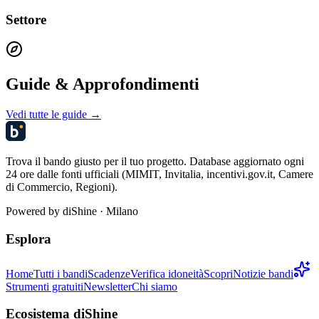
Settore
Guide & Approfondimenti
Vedi tutte le guide →
Trova il bando giusto per il tuo progetto. Database aggiornato ogni
24 ore dalle fonti ufficiali (MIMIT, Invitalia, incentivi.gov.it, Camere
di Commercio, Regioni).
Powered by
diShine
· Milano
Esplora
Home
Tutti i bandi
Scadenze
Verifica idoneità
Scopri
Notizie bandi
Strumenti gratuiti
Newsletter
Chi siamo
Ecosistema diShine