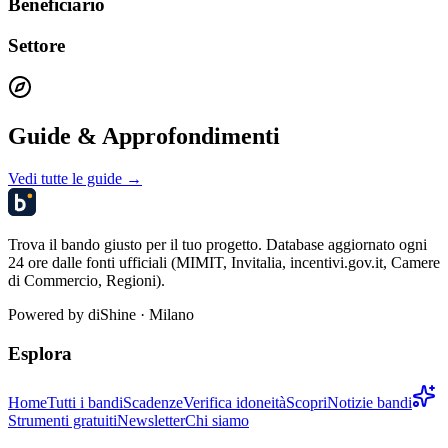
Beneficiario
Settore
Guide & Approfondimenti
Vedi tutte le guide →
Trova il bando giusto per il tuo progetto. Database aggiornato ogni
24 ore dalle fonti ufficiali (MIMIT, Invitalia, incentivi.gov.it, Camere
di Commercio, Regioni).
Powered by
diShine
· Milano
Esplora
Home
Tutti i bandi
Scadenze
Verifica idoneità
Scopri
Notizie bandi
Strumenti gratuiti
Newsletter
Chi siamo