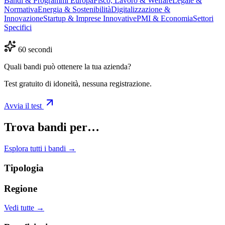
Bandi & Programmi Europa
Fisco, Lavoro & Welfare
Legale &
Normativa
Energia & Sostenibilità
Digitalizzazione &
Innovazione
Startup & Imprese Innovative
PMI & Economia
Settori
Specifici
60 secondi
Quali bandi può ottenere la tua azienda?
Test gratuito di idoneità, nessuna registrazione.
Avvia il test
Trova bandi per…
Esplora tutti i bandi →
Tipologia
Regione
Vedi tutte →