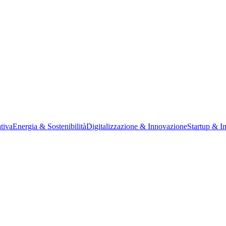
tiva
Energia & Sostenibilità
Digitalizzazione & Innovazione
Startup & I