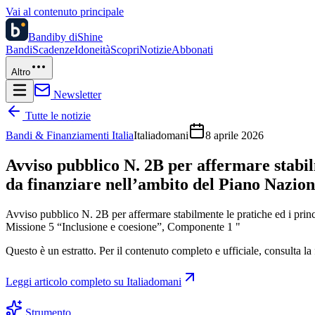
Vai al contenuto principale
Bandi
by diShine
Bandi
Scadenze
Idoneità
Scopri
Notizie
Abbonati
Altro
Newsletter
Tutte le notizie
Bandi & Finanziamenti Italia
Italiadomani
8 aprile 2026
Avviso pubblico N. 2B per affermare stabi
da finanziare nell’ambito del Piano Nazion
Avviso pubblico N. 2B per affermare stabilmente le pratiche ed i pri
Missione 5 “Inclusione e coesione”, Componente 1 "
Questo è un estratto. Per il contenuto completo e ufficiale, consulta la 
Leggi articolo completo su
Italiadomani
Strumento