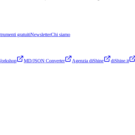
trumenti gratuiti
Newsletter
Chi siamo
Workshop
MD/JSON Converter
Agenzia diShine
diShine.it