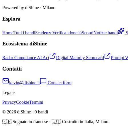
Powered by
diShine
· Milano
Esplora
Home
Tutti i bandi
Scadenze
Verifica idoneità
Scopri
Notizie bandi
S
Ecosistema diShine
Radar Compliance AI Act
Digital Maturity Scorecard
Prompt 
Contatti
kevin@dishine.it
Contact form
Legale
Privacy
Cookie
Termini
© 2026 diShine ·
0
bandi
🇫🇷 Sognato in francese · 🇮🇹 Costruito in Italia, Milano.