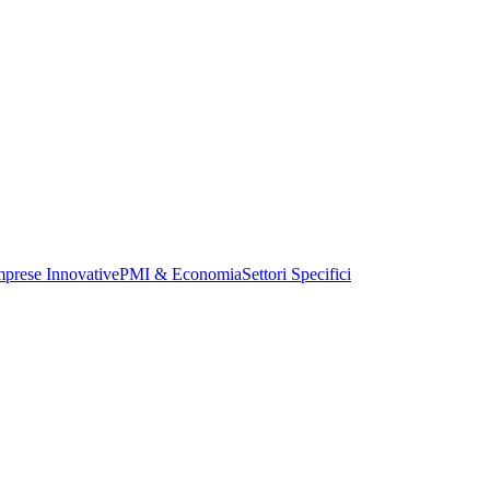
mprese Innovative
PMI & Economia
Settori Specifici