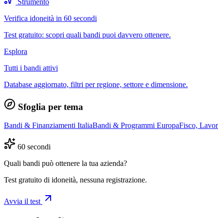
Strumento
Verifica idoneità in 60 secondi
Test gratuito: scopri quali bandi puoi davvero ottenere.
Esplora
Tutti i bandi attivi
Database aggiornato, filtri per regione, settore e dimensione.
Sfoglia per tema
Bandi & Finanziamenti Italia
Bandi & Programmi Europa
Fisco, Lavo
60 secondi
Quali bandi può ottenere la tua azienda?
Test gratuito di idoneità, nessuna registrazione.
Avvia il test