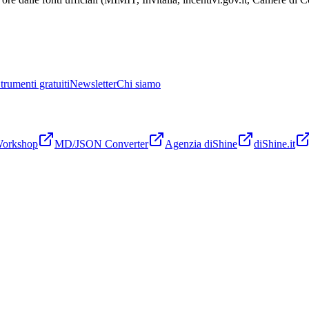
trumenti gratuiti
Newsletter
Chi siamo
Workshop
MD/JSON Converter
Agenzia diShine
diShine.it