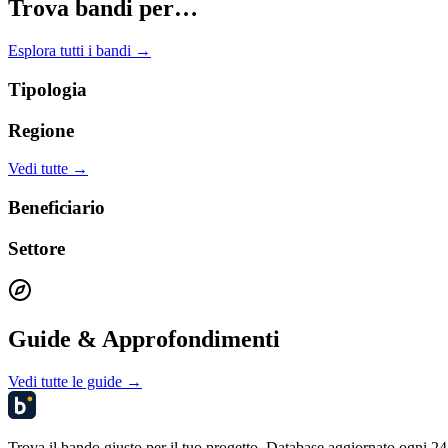
Trova bandi per…
Esplora tutti i bandi →
Tipologia
Regione
Vedi tutte →
Beneficiario
Settore
Guide & Approfondimenti
Vedi tutte le guide →
Trova il bando giusto per il tuo progetto. Database aggiornato ogni 24 