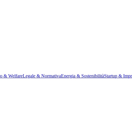
ro & Welfare
Legale & Normativa
Energia & Sostenibilità
Startup & Impr