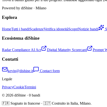
Powered by
diShine
· Milano
Esplora
Home
Tutti i bandi
Scadenze
Verifica idoneità
Scopri
Notizie bandi
S
Ecosistema diShine
Radar Compliance AI Act
Digital Maturity Scorecard
Prompt 
Contatti
kevin@dishine.it
Contact form
Legale
Privacy
Cookie
Termini
© 2026 diShine ·
0
bandi
🇫🇷 Sognato in francese · 🇮🇹 Costruito in Italia, Milano.