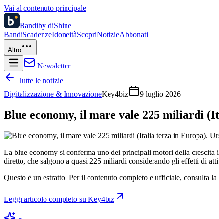
Vai al contenuto principale
Bandi
by diShine
Bandi
Scadenze
Idoneità
Scopri
Notizie
Abbonati
Altro
Newsletter
Tutte le notizie
Digitalizzazione & Innovazione
Key4biz
9 luglio 2026
Blue economy, il mare vale 225 miliardi (It
La blue economy si conferma uno dei principali motori della crescita it
diretto, che salgono a quasi 225 miliardi considerando gli effetti di at
Questo è un estratto. Per il contenuto completo e ufficiale, consulta la 
Leggi articolo completo su
Key4biz