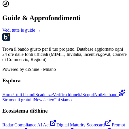
Guide & Approfondimenti
Vedi tutte le guide →
Trova il bando giusto per il tuo progetto. Database aggiornato ogni
24 ore dalle fonti ufficiali (MIMIT, Invitalia, incentivi.gov.it, Camere
di Commercio, Regioni).
Powered by
diShine
· Milano
Esplora
Home
Tutti i bandi
Scadenze
Verifica idoneità
Scopri
Notizie bandi
Strumenti gratuiti
Newsletter
Chi siamo
Ecosistema diShine
Radar Compliance AI Act
Digital Maturity Scorecard
Prompt