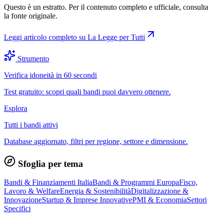
Questo è un estratto. Per il contenuto completo e ufficiale, consulta
la fonte originale.
Leggi articolo completo su
La Legge per Tutti
Strumento
Verifica idoneità in 60 secondi
Test gratuito: scopri quali bandi puoi davvero ottenere.
Esplora
Tutti i bandi attivi
Database aggiornato, filtri per regione, settore e dimensione.
Sfoglia per tema
Bandi & Finanziamenti Italia
Bandi & Programmi Europa
Fisco,
Lavoro & Welfare
Energia & Sostenibilità
Digitalizzazione &
Innovazione
Startup & Imprese Innovative
PMI & Economia
Settori
Specifici