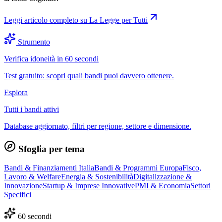
Leggi articolo completo su
La Legge per Tutti
Strumento
Verifica idoneità in 60 secondi
Test gratuito: scopri quali bandi puoi davvero ottenere.
Esplora
Tutti i bandi attivi
Database aggiornato, filtri per regione, settore e dimensione.
Sfoglia per tema
Bandi & Finanziamenti Italia
Bandi & Programmi Europa
Fisco,
Lavoro & Welfare
Energia & Sostenibilità
Digitalizzazione &
Innovazione
Startup & Imprese Innovative
PMI & Economia
Settori
Specifici
60 secondi