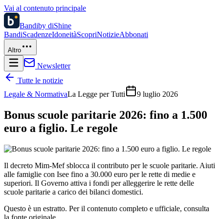
Vai al contenuto principale
Bandi
by diShine
Bandi
Scadenze
Idoneità
Scopri
Notizie
Abbonati
Altro
Newsletter
Tutte le notizie
Legale & Normativa
La Legge per Tutti
9 luglio 2026
Bonus scuole paritarie 2026: fino a 1.500
euro a figlio. Le regole
Il decreto Mim-Mef sblocca il contributo per le scuole paritarie. Aiuti
alle famiglie con Isee fino a 30.000 euro per le rette di medie e
superiori. Il Governo attiva i fondi per alleggerire le rette delle
scuole paritarie a carico dei bilanci domestici.
Questo è un estratto. Per il contenuto completo e ufficiale, consulta
la fonte originale.