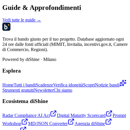
Guide & Approfondimenti
Vedi tutte le guide →
Trova il bando giusto per il tuo progetto. Database aggiornato ogni
24 ore dalle fonti ufficiali (MIMIT, Invitalia, incentivi.gov.it, Camere
di Commercio, Regioni).
Powered by
diShine
· Milano
Esplora
Home
Tutti i bandi
Scadenze
Verifica idoneità
Scopri
Notizie bandi
Strumenti gratuiti
Newsletter
Chi siamo
Ecosistema diShine
Radar Compliance AI Act
Digital Maturity Scorecard
Prompt
Workshop
MD/JSON Converter
Agenzia diShine