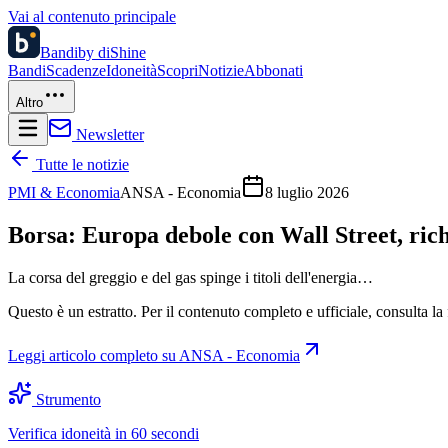
Vai al contenuto principale
Bandi
by diShine
Bandi
Scadenze
Idoneità
Scopri
Notizie
Abbonati
Altro
Newsletter
Tutte le notizie
PMI & Economia
ANSA - Economia
8 luglio 2026
Borsa: Europa debole con Wall Street, ri
La corsa del greggio e del gas spinge i titoli dell'energia…
Questo è un estratto. Per il contenuto completo e ufficiale, consulta la 
Leggi articolo completo su
ANSA - Economia
Strumento
Verifica idoneità in 60 secondi