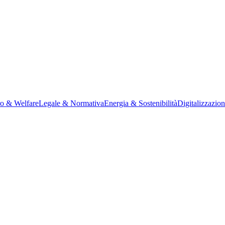
ro & Welfare
Legale & Normativa
Energia & Sostenibilità
Digitalizzazio