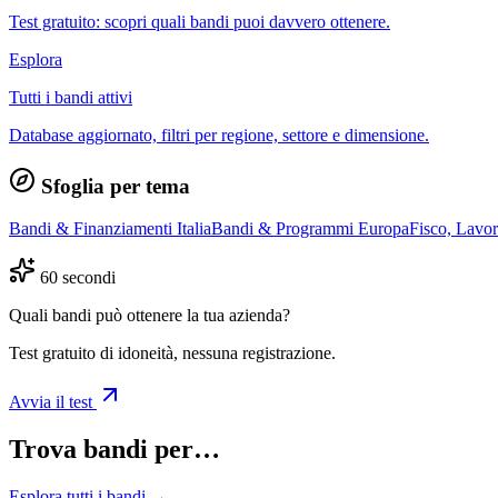
Test gratuito: scopri quali bandi puoi davvero ottenere.
Esplora
Tutti i bandi attivi
Database aggiornato, filtri per regione, settore e dimensione.
Sfoglia per tema
Bandi & Finanziamenti Italia
Bandi & Programmi Europa
Fisco, Lavo
60 secondi
Quali bandi può ottenere la tua azienda?
Test gratuito di idoneità, nessuna registrazione.
Avvia il test
Trova bandi per…
Esplora tutti i bandi →