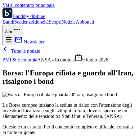
Vai al contenuto principale
Bandi
by diShine
Bandi
Scadenze
Idoneità
Scopri
Notizie
Abbonati
Altro
Newsletter
Tutte le notizie
PMI & Economia
ANSA - Economia
9 luglio 2026
Borsa: l'Europa rifiata e guarda all'Iran,
risalgono i bond
Le Borse europee iniziano la seduta in rialzo con l'attenzione degli
investitori focalizzata sugli sviluppi in Iran, dove si spera che un
allentamento delle tensioni tra Stati Uniti e Teheran. (ANSA)
Questo è un estratto. Per il contenuto completo e ufficiale, consulta
la fonte originale.