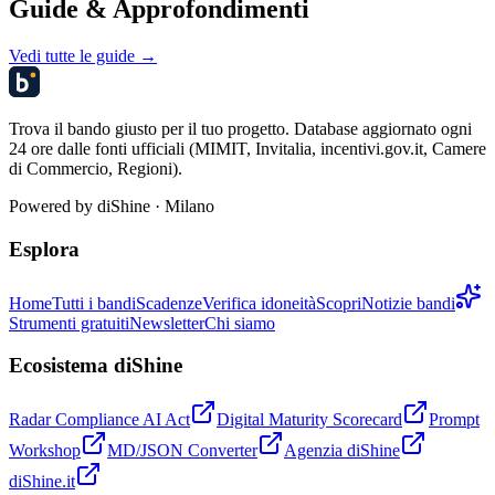
Guide & Approfondimenti
Vedi tutte le guide →
Trova il bando giusto per il tuo progetto. Database aggiornato ogni
24 ore dalle fonti ufficiali (MIMIT, Invitalia, incentivi.gov.it, Camere
di Commercio, Regioni).
Powered by
diShine
· Milano
Esplora
Home
Tutti i bandi
Scadenze
Verifica idoneità
Scopri
Notizie bandi
Strumenti gratuiti
Newsletter
Chi siamo
Ecosistema diShine
Radar Compliance AI Act
Digital Maturity Scorecard
Prompt
Workshop
MD/JSON Converter
Agenzia diShine
diShine.it