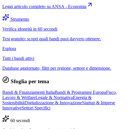
Leggi articolo completo su
ANSA - Economia
Strumento
Verifica idoneità in 60 secondi
Test gratuito: scopri quali bandi puoi davvero ottenere.
Esplora
Tutti i bandi attivi
Database aggiornato, filtri per regione, settore e dimensione.
Sfoglia per tema
Bandi & Finanziamenti Italia
Bandi & Programmi Europa
Fisco,
Lavoro & Welfare
Legale & Normativa
Energia &
Sostenibilità
Digitalizzazione & Innovazione
Startup & Imprese
Innovative
Settori Specifici
60 secondi