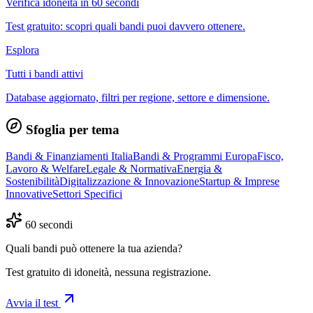
Verifica idoneità in 60 secondi
Test gratuito: scopri quali bandi puoi davvero ottenere.
Esplora
Tutti i bandi attivi
Database aggiornato, filtri per regione, settore e dimensione.
Sfoglia per tema
Bandi & Finanziamenti Italia
Bandi & Programmi Europa
Fisco,
Lavoro & Welfare
Legale & Normativa
Energia &
Sostenibilità
Digitalizzazione & Innovazione
Startup & Imprese
Innovative
Settori Specifici
60 secondi
Quali bandi può ottenere la tua azienda?
Test gratuito di idoneità, nessuna registrazione.
Avvia il test