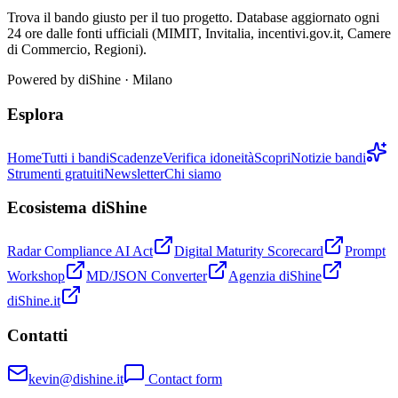
Trova il bando giusto per il tuo progetto. Database aggiornato ogni
24 ore dalle fonti ufficiali (MIMIT, Invitalia, incentivi.gov.it, Camere
di Commercio, Regioni).
Powered by
diShine
· Milano
Esplora
Home
Tutti i bandi
Scadenze
Verifica idoneità
Scopri
Notizie bandi
Strumenti gratuiti
Newsletter
Chi siamo
Ecosistema diShine
Radar Compliance AI Act
Digital Maturity Scorecard
Prompt
Workshop
MD/JSON Converter
Agenzia diShine
diShine.it
Contatti
kevin@dishine.it
Contact form