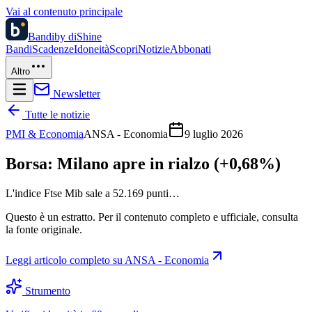
Vai al contenuto principale
Bandi
by diShine
Bandi
Scadenze
Idoneità
Scopri
Notizie
Abbonati
Altro
Newsletter
Tutte le notizie
PMI & Economia
ANSA - Economia
9 luglio 2026
Borsa: Milano apre in rialzo (+0,68%)
L'indice Ftse Mib sale a 52.169 punti…
Questo è un estratto. Per il contenuto completo e ufficiale, consulta
la fonte originale.
Leggi articolo completo su
ANSA - Economia
Strumento