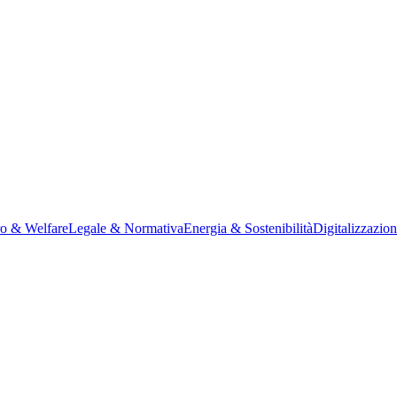
ro & Welfare
Legale & Normativa
Energia & Sostenibilità
Digitalizzazio