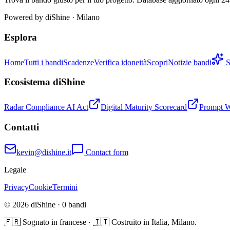
Powered by
diShine
· Milano
Esplora
Home
Tutti i bandi
Scadenze
Verifica idoneità
Scopri
Notizie bandi
S
Ecosistema diShine
Radar Compliance AI Act
Digital Maturity Scorecard
Prompt 
Contatti
kevin@dishine.it
Contact form
Legale
Privacy
Cookie
Termini
© 2026 diShine ·
0
bandi
🇫🇷 Sognato in francese · 🇮🇹 Costruito in Italia, Milano.