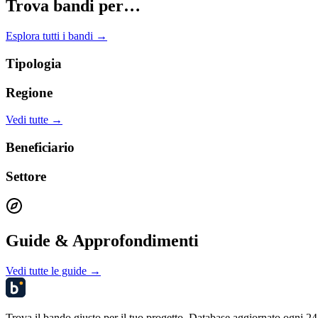
Trova bandi per…
Esplora tutti i bandi →
Tipologia
Regione
Vedi tutte →
Beneficiario
Settore
Guide & Approfondimenti
Vedi tutte le guide →
Trova il bando giusto per il tuo progetto. Database aggiornato ogni 24 