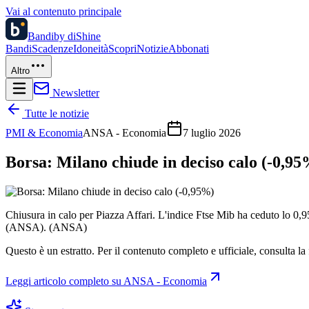
Vai al contenuto principale
Bandi
by diShine
Bandi
Scadenze
Idoneità
Scopri
Notizie
Abbonati
Altro
Newsletter
Tutte le notizie
PMI & Economia
ANSA - Economia
7 luglio 2026
Borsa: Milano chiude in deciso calo (-0,9
Chiusura in calo per Piazza Affari. L'indice Ftse Mib ha ceduto lo 0,95% 
(ANSA). (ANSA)
Questo è un estratto. Per il contenuto completo e ufficiale, consulta la 
Leggi articolo completo su
ANSA - Economia