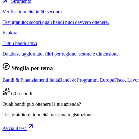
Strumento
Verifica idoneità in 60 secondi
Test gratuito: scopri quali bandi puoi davvero ottenere.
Esplora
Tutti i bandi attivi
Database aggiornato, filtri per regione, settore e dimensione.
Sfoglia per tema
Bandi & Finanziamenti Italia
Bandi & Programmi Europa
Fisco, Lavo
60 secondi
Quali bandi può ottenere la tua azienda?
Test gratuito di idoneità, nessuna registrazione.
Avvia il test