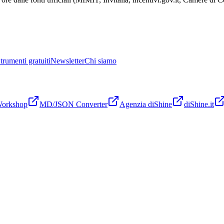
trumenti gratuiti
Newsletter
Chi siamo
Workshop
MD/JSON Converter
Agenzia diShine
diShine.it