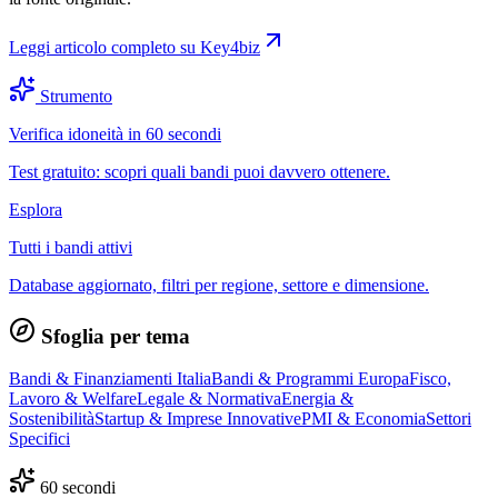
Leggi articolo completo su
Key4biz
Strumento
Verifica idoneità in 60 secondi
Test gratuito: scopri quali bandi puoi davvero ottenere.
Esplora
Tutti i bandi attivi
Database aggiornato, filtri per regione, settore e dimensione.
Sfoglia per tema
Bandi & Finanziamenti Italia
Bandi & Programmi Europa
Fisco,
Lavoro & Welfare
Legale & Normativa
Energia &
Sostenibilità
Startup & Imprese Innovative
PMI & Economia
Settori
Specifici
60 secondi