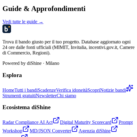
Guide & Approfondimenti
Vedi tutte le guide →
Trova il bando giusto per il tuo progetto. Database aggiornato ogni
24 ore dalle fonti ufficiali (MIMIT, Invitalia, incentivi.gov.it, Camere
di Commercio, Regioni).
Powered by
diShine
· Milano
Esplora
Home
Tutti i bandi
Scadenze
Verifica idoneità
Scopri
Notizie bandi
Strumenti gratuiti
Newsletter
Chi siamo
Ecosistema diShine
Radar Compliance AI Act
Digital Maturity Scorecard
Prompt
Workshop
MD/JSON Converter
Agenzia diShine