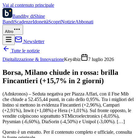
Vai al contenuto principale
Bandi
by diShine
Bandi
Scadenze
Idoneità
Scopri
Notizie
Abbonati
Altro
Newsletter
Tutte le notizie
Digitalizzazione & Innovazione
Key4biz
7 luglio 2026
Borsa, Milano chiude in rossa: brilla
Fincantieri (+15,7% in 2 giorni)
(Adnkronos) – Seduta negativa per Piazza Affari, con il Ftse Mib
che chiude a 52.455,44 punti, in calo dello 0,95%. Tra i migliori del
listino si mettono in evidenza Fincantieri (+2,96%), Campari
(+2,91%), Inwit (+1,08%) e Hera (+1,01%). Sul fronte opposto, le
vendite colpiscono soprattutto STMicroelectronics (-8,05%),
Prysmian (-6,60%), DiaSorin (-4,50%) e Unipol (-3,00%). […]
Questo è un estratto. Per il contenuto completo e ufficiale, consulta
la fonte originale.