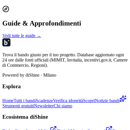
Guide & Approfondimenti
Vedi tutte le guide →
Trova il bando giusto per il tuo progetto. Database aggiornato ogni
24 ore dalle fonti ufficiali (MIMIT, Invitalia, incentivi.gov.it, Camere
di Commercio, Regioni).
Powered by
diShine
· Milano
Esplora
Home
Tutti i bandi
Scadenze
Verifica idoneità
Scopri
Notizie bandi
Strumenti gratuiti
Newsletter
Chi siamo
Ecosistema diShine