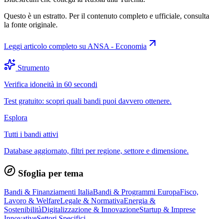
Questo è un estratto. Per il contenuto completo e ufficiale, consulta
la fonte originale.
Leggi articolo completo su
ANSA - Economia
Strumento
Verifica idoneità in 60 secondi
Test gratuito: scopri quali bandi puoi davvero ottenere.
Esplora
Tutti i bandi attivi
Database aggiornato, filtri per regione, settore e dimensione.
Sfoglia per tema
Bandi & Finanziamenti Italia
Bandi & Programmi Europa
Fisco,
Lavoro & Welfare
Legale & Normativa
Energia &
Sostenibilità
Digitalizzazione & Innovazione
Startup & Imprese
Innovative
Settori Specifici