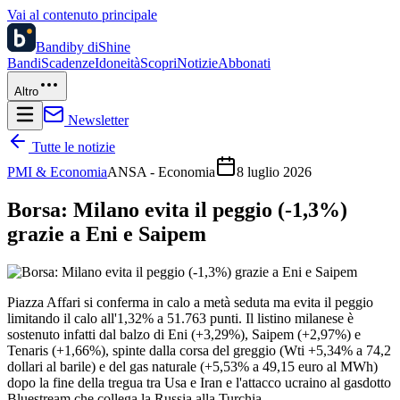
Vai al contenuto principale
Bandi
by diShine
Bandi
Scadenze
Idoneità
Scopri
Notizie
Abbonati
Altro
Newsletter
Tutte le notizie
PMI & Economia
ANSA - Economia
8 luglio 2026
Borsa: Milano evita il peggio (-1,3%)
grazie a Eni e Saipem
Piazza Affari si conferma in calo a metà seduta ma evita il peggio
limitando il calo all'1,32% a 51.763 punti. Il listino milanese è
sostenuto infatti dal balzo di Eni (+3,29%), Saipem (+2,97%) e
Tenaris (+1,66%), spinte dalla corsa del greggio (Wti +5,34% a 74,2
dollari al barile) e del gas naturale (+5,53% a 49,15 euro al MWh)
dopo la fine della tregua tra Usa e Iran e l'attacco ucraino al gasdotto
Bluestream che collega la Russia alla Turchia.