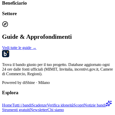
Beneficiario
Settore
Guide & Approfondimenti
Vedi tutte le guide →
Trova il bando giusto per il tuo progetto. Database aggiornato ogni
24 ore dalle fonti ufficiali (MIMIT, Invitalia, incentivi.gov.it, Camere
di Commercio, Regioni).
Powered by
diShine
· Milano
Esplora
Home
Tutti i bandi
Scadenze
Verifica idoneità
Scopri
Notizie bandi
Strumenti gratuiti
Newsletter
Chi siamo