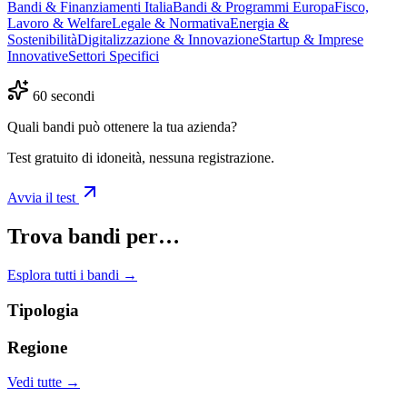
Bandi & Finanziamenti Italia
Bandi & Programmi Europa
Fisco,
Lavoro & Welfare
Legale & Normativa
Energia &
Sostenibilità
Digitalizzazione & Innovazione
Startup & Imprese
Innovative
Settori Specifici
60 secondi
Quali bandi può ottenere la tua azienda?
Test gratuito di idoneità, nessuna registrazione.
Avvia il test
Trova bandi per…
Esplora tutti i bandi →
Tipologia
Regione
Vedi tutte →