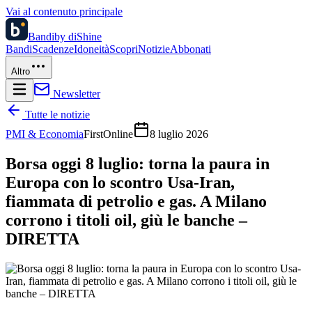
Vai al contenuto principale
Bandi
by diShine
Bandi
Scadenze
Idoneità
Scopri
Notizie
Abbonati
Altro
Newsletter
Tutte le notizie
PMI & Economia
FirstOnline
8 luglio 2026
Borsa oggi 8 luglio: torna la paura in
Europa con lo scontro Usa-Iran,
fiammata di petrolio e gas. A Milano
corrono i titoli oil, giù le banche –
DIRETTA