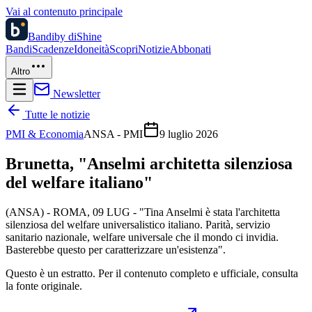
Vai al contenuto principale
Bandi
by diShine
Bandi
Scadenze
Idoneità
Scopri
Notizie
Abbonati
Altro
Newsletter
Tutte le notizie
PMI & Economia
ANSA - PMI
9 luglio 2026
Brunetta, "Anselmi architetta silenziosa
del welfare italiano"
(ANSA) - ROMA, 09 LUG - "Tina Anselmi è stata l'architetta
silenziosa del welfare universalistico italiano. Parità, servizio
sanitario nazionale, welfare universale che il mondo ci invidia.
Basterebbe questo per caratterizzare un'esistenza".
Questo è un estratto. Per il contenuto completo e ufficiale, consulta
la fonte originale.