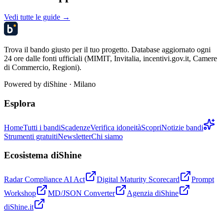
Vedi tutte le guide →
Trova il bando giusto per il tuo progetto. Database aggiornato ogni
24 ore dalle fonti ufficiali (MIMIT, Invitalia, incentivi.gov.it, Camere
di Commercio, Regioni).
Powered by
diShine
· Milano
Esplora
Home
Tutti i bandi
Scadenze
Verifica idoneità
Scopri
Notizie bandi
Strumenti gratuiti
Newsletter
Chi siamo
Ecosistema diShine
Radar Compliance AI Act
Digital Maturity Scorecard
Prompt
Workshop
MD/JSON Converter
Agenzia diShine
diShine.it