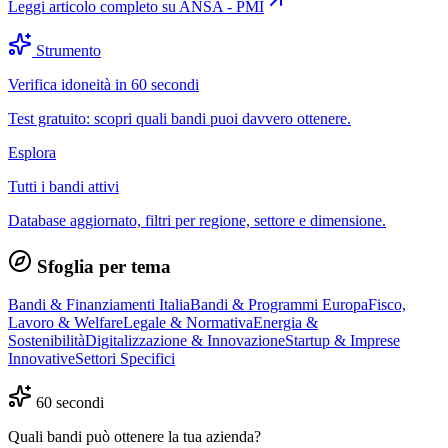
Leggi articolo completo su
ANSA - PMI
Strumento
Verifica idoneità in 60 secondi
Test gratuito: scopri quali bandi puoi davvero ottenere.
Esplora
Tutti i bandi attivi
Database aggiornato, filtri per regione, settore e dimensione.
Sfoglia per tema
Bandi & Finanziamenti Italia
Bandi & Programmi Europa
Fisco,
Lavoro & Welfare
Legale & Normativa
Energia &
Sostenibilità
Digitalizzazione & Innovazione
Startup & Imprese
Innovative
Settori Specifici
60 secondi
Quali bandi può ottenere la tua azienda?