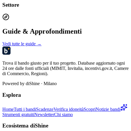
Settore
Guide & Approfondimenti
Vedi tutte le guide →
Trova il bando giusto per il tuo progetto. Database aggiornato ogni
24 ore dalle fonti ufficiali (MIMIT, Invitalia, incentivi.gov.it, Camere
di Commercio, Regioni).
Powered by
diShine
· Milano
Esplora
Home
Tutti i bandi
Scadenze
Verifica idoneità
Scopri
Notizie bandi
Strumenti gratuiti
Newsletter
Chi siamo
Ecosistema diShine