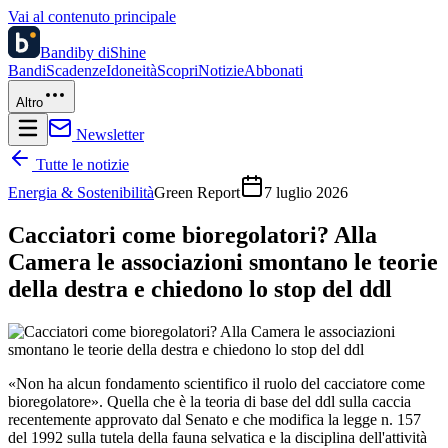
Vai al contenuto principale
Bandi
by diShine
Bandi
Scadenze
Idoneità
Scopri
Notizie
Abbonati
Altro
Newsletter
Tutte le notizie
Energia & Sostenibilità
Green Report
7 luglio 2026
Cacciatori come bioregolatori? Alla
Camera le associazioni smontano le teorie
della destra e chiedono lo stop del ddl
«Non ha alcun fondamento scientifico il ruolo del cacciatore come
bioregolatore». Quella che è la teoria di base del ddl sulla caccia
recentemente approvato dal Senato e che modifica la legge n. 157
del 1992 sulla tutela della fauna selvatica e la disciplina dell'attività