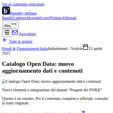
Vai al contenuto principale
Bandi
by diShine
Bandi
Scadenze
Idoneità
Scopri
Notizie
Abbonati
Altro
Newsletter
Tutte le notizie
Bandi & Finanziamenti Italia
Italiadomani - Notizie
23 aprile
2025
Catalogo Open Data: nuovo
aggiornamento dati e contenuti
Nuovi elementi a integrazione del dataset “Progetti del PNRR”
Questo è un estratto. Per il contenuto completo e ufficiale, consulta
la fonte originale.