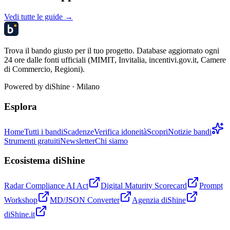
Vedi tutte le guide →
Trova il bando giusto per il tuo progetto. Database aggiornato ogni
24 ore dalle fonti ufficiali (MIMIT, Invitalia, incentivi.gov.it, Camere
di Commercio, Regioni).
Powered by
diShine
· Milano
Esplora
Home
Tutti i bandi
Scadenze
Verifica idoneità
Scopri
Notizie bandi
Strumenti gratuiti
Newsletter
Chi siamo
Ecosistema diShine
Radar Compliance AI Act
Digital Maturity Scorecard
Prompt
Workshop
MD/JSON Converter
Agenzia diShine
diShine.it