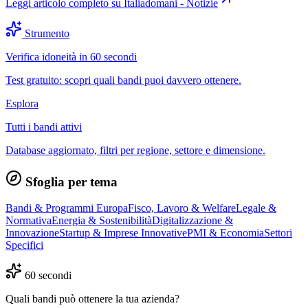
Leggi articolo completo su
Italiadomani - Notizie
Strumento
Verifica idoneità in 60 secondi
Test gratuito: scopri quali bandi puoi davvero ottenere.
Esplora
Tutti i bandi attivi
Database aggiornato, filtri per regione, settore e dimensione.
Sfoglia per tema
Bandi & Programmi Europa
Fisco, Lavoro & Welfare
Legale &
Normativa
Energia & Sostenibilità
Digitalizzazione &
Innovazione
Startup & Imprese Innovative
PMI & Economia
Settori
Specifici
60 secondi
Quali bandi può ottenere la tua azienda?