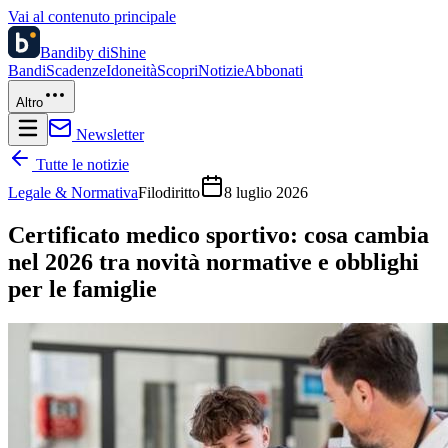
Vai al contenuto principale
Bandi
by diShine
Bandi
Scadenze
Idoneità
Scopri
Notizie
Abbonati
Altro
Newsletter
Tutte le notizie
Legale & Normativa
Filodiritto
8 luglio 2026
Certificato medico sportivo: cosa cambia
nel 2026 tra novità normative e obblighi
per le famiglie