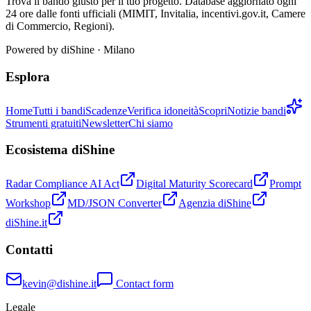
Trova il bando giusto per il tuo progetto. Database aggiornato ogni
24 ore dalle fonti ufficiali (MIMIT, Invitalia, incentivi.gov.it, Camere
di Commercio, Regioni).
Powered by
diShine
· Milano
Esplora
Home
Tutti i bandi
Scadenze
Verifica idoneità
Scopri
Notizie bandi
Strumenti gratuiti
Newsletter
Chi siamo
Ecosistema diShine
Radar Compliance AI Act
Digital Maturity Scorecard
Prompt
Workshop
MD/JSON Converter
Agenzia diShine
diShine.it
Contatti
kevin@dishine.it
Contact form
Legale