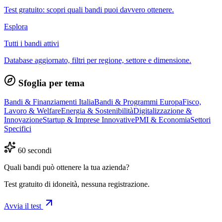
Test gratuito: scopri quali bandi puoi davvero ottenere.
Esplora
Tutti i bandi attivi
Database aggiornato, filtri per regione, settore e dimensione.
Sfoglia per tema
Bandi & Finanziamenti Italia
Bandi & Programmi Europa
Fisco,
Lavoro & Welfare
Energia & Sostenibilità
Digitalizzazione &
Innovazione
Startup & Imprese Innovative
PMI & Economia
Settori
Specifici
60 secondi
Quali bandi può ottenere la tua azienda?
Test gratuito di idoneità, nessuna registrazione.
Avvia il test