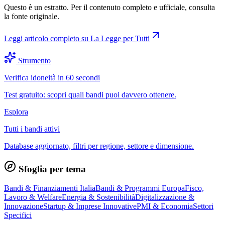
Questo è un estratto. Per il contenuto completo e ufficiale, consulta
la fonte originale.
Leggi articolo completo su
La Legge per Tutti
Strumento
Verifica idoneità in 60 secondi
Test gratuito: scopri quali bandi puoi davvero ottenere.
Esplora
Tutti i bandi attivi
Database aggiornato, filtri per regione, settore e dimensione.
Sfoglia per tema
Bandi & Finanziamenti Italia
Bandi & Programmi Europa
Fisco,
Lavoro & Welfare
Energia & Sostenibilità
Digitalizzazione &
Innovazione
Startup & Imprese Innovative
PMI & Economia
Settori
Specifici