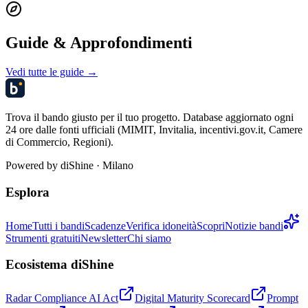
Guide & Approfondimenti
Vedi tutte le guide →
Trova il bando giusto per il tuo progetto. Database aggiornato ogni
24 ore dalle fonti ufficiali (MIMIT, Invitalia, incentivi.gov.it, Camere
di Commercio, Regioni).
Powered by
diShine
· Milano
Esplora
Home
Tutti i bandi
Scadenze
Verifica idoneità
Scopri
Notizie bandi
Strumenti gratuiti
Newsletter
Chi siamo
Ecosistema diShine
Radar Compliance AI Act
Digital Maturity Scorecard
Prompt