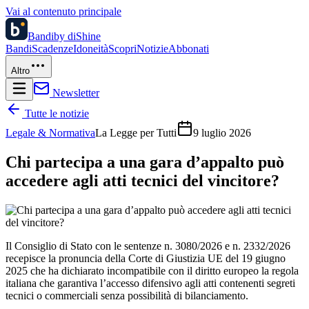
Vai al contenuto principale
Bandi
by diShine
Bandi
Scadenze
Idoneità
Scopri
Notizie
Abbonati
Altro
Newsletter
Tutte le notizie
Legale & Normativa
La Legge per Tutti
9 luglio 2026
Chi partecipa a una gara d’appalto può
accedere agli atti tecnici del vincitore?
Il Consiglio di Stato con le sentenze n. 3080/2026 e n. 2332/2026
recepisce la pronuncia della Corte di Giustizia UE del 19 giugno
2025 che ha dichiarato incompatibile con il diritto europeo la regola
italiana che garantiva l’accesso difensivo agli atti contenenti segreti
tecnici o commerciali senza possibilità di bilanciamento.