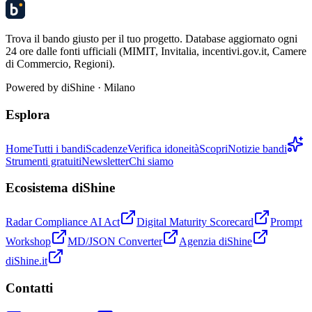
Trova il bando giusto per il tuo progetto. Database aggiornato ogni
24 ore dalle fonti ufficiali (MIMIT, Invitalia, incentivi.gov.it, Camere
di Commercio, Regioni).
Powered by
diShine
· Milano
Esplora
Home
Tutti i bandi
Scadenze
Verifica idoneità
Scopri
Notizie bandi
Strumenti gratuiti
Newsletter
Chi siamo
Ecosistema diShine
Radar Compliance AI Act
Digital Maturity Scorecard
Prompt
Workshop
MD/JSON Converter
Agenzia diShine
diShine.it
Contatti