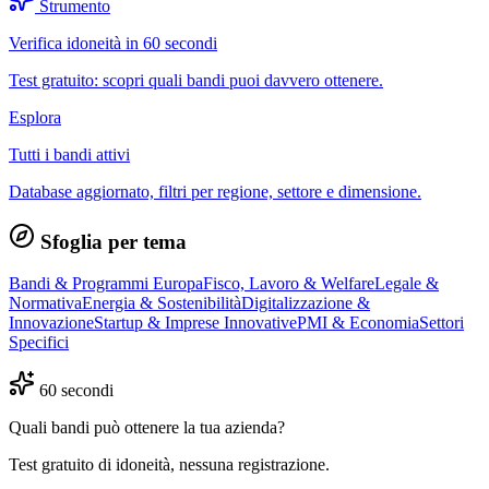
Strumento
Verifica idoneità in 60 secondi
Test gratuito: scopri quali bandi puoi davvero ottenere.
Esplora
Tutti i bandi attivi
Database aggiornato, filtri per regione, settore e dimensione.
Sfoglia per tema
Bandi & Programmi Europa
Fisco, Lavoro & Welfare
Legale &
Normativa
Energia & Sostenibilità
Digitalizzazione &
Innovazione
Startup & Imprese Innovative
PMI & Economia
Settori
Specifici
60 secondi
Quali bandi può ottenere la tua azienda?
Test gratuito di idoneità, nessuna registrazione.