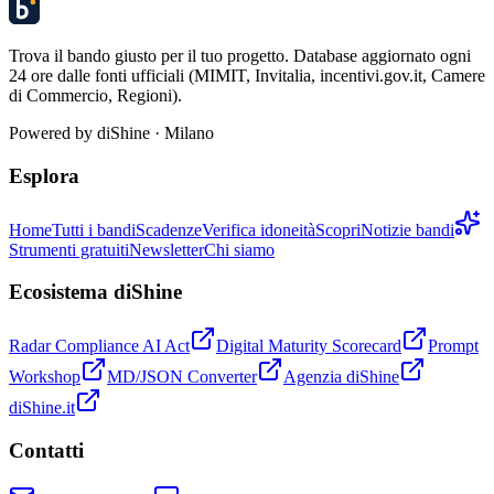
Trova il bando giusto per il tuo progetto. Database aggiornato ogni
24 ore dalle fonti ufficiali (MIMIT, Invitalia, incentivi.gov.it, Camere
di Commercio, Regioni).
Powered by
diShine
· Milano
Esplora
Home
Tutti i bandi
Scadenze
Verifica idoneità
Scopri
Notizie bandi
Strumenti gratuiti
Newsletter
Chi siamo
Ecosistema diShine
Radar Compliance AI Act
Digital Maturity Scorecard
Prompt
Workshop
MD/JSON Converter
Agenzia diShine
diShine.it
Contatti