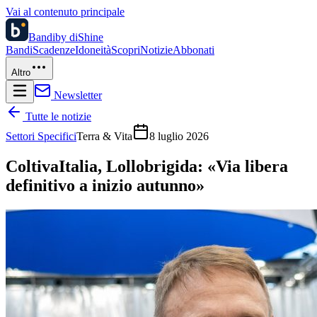
Vai al contenuto principale
Bandi
by diShine
Bandi
Scadenze
Idoneità
Scopri
Notizie
Abbonati
Altro
Newsletter
Tutte le notizie
Settori Specifici
Terra & Vita
8 luglio 2026
ColtivaItalia, Lollobrigida: «Via libera
definitivo a inizio autunno»