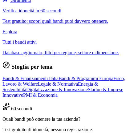
Strumento
Verifica idoneità in 60 secondi
Test gratuito: scopri quali bandi puoi davvero ottenere.
Esplora
Tutti i bandi attivi
Database aggiornato, filtri per regione, settore e dimensione.
Sfoglia per tema
Bandi & Finanziamenti Italia
Bandi & Programmi Europa
Fisco,
Lavoro & Welfare
Legale & Normativa
Energia &
Sostenibilità
Digitalizzazione & Innovazione
Startup & Imprese
Innovative
PMI & Economia
60 secondi
Quali bandi può ottenere la tua azienda?
Test gratuito di idoneità, nessuna registrazione.