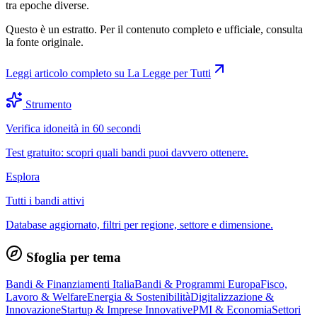
tra epoche diverse.
Questo è un estratto. Per il contenuto completo e ufficiale, consulta
la fonte originale.
Leggi articolo completo su
La Legge per Tutti
Strumento
Verifica idoneità in 60 secondi
Test gratuito: scopri quali bandi puoi davvero ottenere.
Esplora
Tutti i bandi attivi
Database aggiornato, filtri per regione, settore e dimensione.
Sfoglia per tema
Bandi & Finanziamenti Italia
Bandi & Programmi Europa
Fisco,
Lavoro & Welfare
Energia & Sostenibilità
Digitalizzazione &
Innovazione
Startup & Imprese Innovative
PMI & Economia
Settori