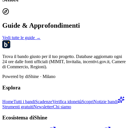
Guide & Approfondimenti
Vedi tutte le guide →
Trova il bando giusto per il tuo progetto. Database aggiornato ogni
24 ore dalle fonti ufficiali (MIMIT, Invitalia, incentivi.gov.it, Camere
di Commercio, Regioni).
Powered by
diShine
· Milano
Esplora
Home
Tutti i bandi
Scadenze
Verifica idoneità
Scopri
Notizie bandi
Strumenti gratuiti
Newsletter
Chi siamo
Ecosistema diShine