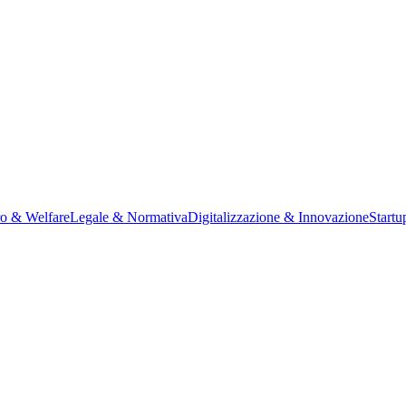
ro & Welfare
Legale & Normativa
Digitalizzazione & Innovazione
Startu