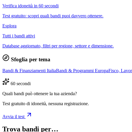
Verifica idoneità in 60 secondi
Test gratuito: scopri quali bandi puoi davvero ottenere.
Esplora
Tutti i bandi attivi
Database aggiornato, filtri per regione, settore e dimensione.
Sfoglia per tema
Bandi & Finanziamenti Italia
Bandi & Programmi Europa
Fisco, Lavo
60 secondi
Quali bandi può ottenere la tua azienda?
Test gratuito di idoneità, nessuna registrazione.
Avvia il test
Trova bandi per…