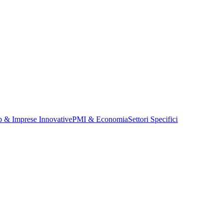
p & Imprese Innovative
PMI & Economia
Settori Specifici