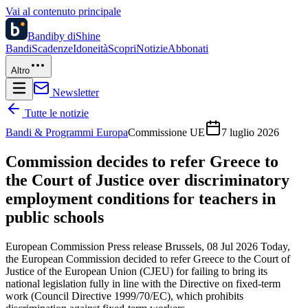
Vai al contenuto principale
Bandi
by diShine
Bandi
Scadenze
Idoneità
Scopri
Notizie
Abbonati
Altro
Newsletter
Tutte le notizie
Bandi & Programmi Europa
Commissione UE
7 luglio 2026
Commission decides to refer Greece to
the Court of Justice over discriminatory
employment conditions for teachers in
public schools
European Commission Press release Brussels, 08 Jul 2026 Today,
the European Commission decided to refer Greece to the Court of
Justice of the European Union (CJEU) for failing to bring its
national legislation fully in line with the Directive on fixed-term
work (Council Directive 1999/70/EC), which prohibits