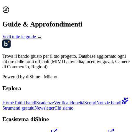
Guide & Approfondimenti
Vedi tutte le guide →
Trova il bando giusto per il tuo progetto. Database aggiornato ogni
24 ore dalle fonti ufficiali (MIMIT, Invitalia, incentivi.gov.it, Camere
di Commercio, Regioni).
Powered by
diShine
· Milano
Esplora
Home
Tutti i bandi
Scadenze
Verifica idoneità
Scopri
Notizie bandi
Strumenti gratuiti
Newsletter
Chi siamo
Ecosistema diShine