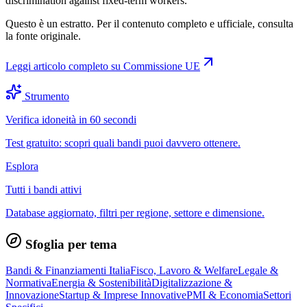
discrimination against fixed-term workers.
Questo è un estratto. Per il contenuto completo e ufficiale, consulta
la fonte originale.
Leggi articolo completo su
Commissione UE
Strumento
Verifica idoneità in 60 secondi
Test gratuito: scopri quali bandi puoi davvero ottenere.
Esplora
Tutti i bandi attivi
Database aggiornato, filtri per regione, settore e dimensione.
Sfoglia per tema
Bandi & Finanziamenti Italia
Fisco, Lavoro & Welfare
Legale &
Normativa
Energia & Sostenibilità
Digitalizzazione &
Innovazione
Startup & Imprese Innovative
PMI & Economia
Settori