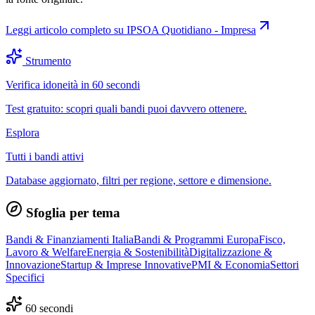
Leggi articolo completo su
IPSOA Quotidiano - Impresa
Strumento
Verifica idoneità in 60 secondi
Test gratuito: scopri quali bandi puoi davvero ottenere.
Esplora
Tutti i bandi attivi
Database aggiornato, filtri per regione, settore e dimensione.
Sfoglia per tema
Bandi & Finanziamenti Italia
Bandi & Programmi Europa
Fisco,
Lavoro & Welfare
Energia & Sostenibilità
Digitalizzazione &
Innovazione
Startup & Imprese Innovative
PMI & Economia
Settori
Specifici
60 secondi