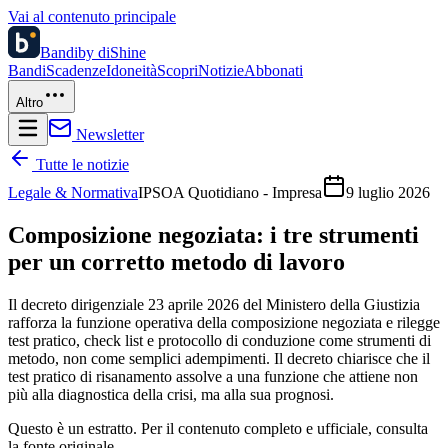
Vai al contenuto principale
Bandi
by diShine
Bandi
Scadenze
Idoneità
Scopri
Notizie
Abbonati
Altro
Newsletter
Tutte le notizie
Legale & Normativa
IPSOA Quotidiano - Impresa
9 luglio 2026
Composizione negoziata: i tre strumenti
per un corretto metodo di lavoro
Il decreto dirigenziale 23 aprile 2026 del Ministero della Giustizia
rafforza la funzione operativa della composizione negoziata e rilegge
test pratico, check list e protocollo di conduzione come strumenti di
metodo, non come semplici adempimenti. Il decreto chiarisce che il
test pratico di risanamento assolve a una funzione che attiene non
più alla diagnostica della crisi, ma alla sua prognosi.
Questo è un estratto. Per il contenuto completo e ufficiale, consulta
la fonte originale.