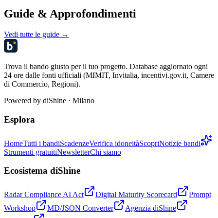
Guide & Approfondimenti
Vedi tutte le guide →
Trova il bando giusto per il tuo progetto. Database aggiornato ogni
24 ore dalle fonti ufficiali (MIMIT, Invitalia, incentivi.gov.it, Camere
di Commercio, Regioni).
Powered by
diShine
· Milano
Esplora
Home
Tutti i bandi
Scadenze
Verifica idoneità
Scopri
Notizie bandi
Strumenti gratuiti
Newsletter
Chi siamo
Ecosistema diShine
Radar Compliance AI Act
Digital Maturity Scorecard
Prompt
Workshop
MD/JSON Converter
Agenzia diShine