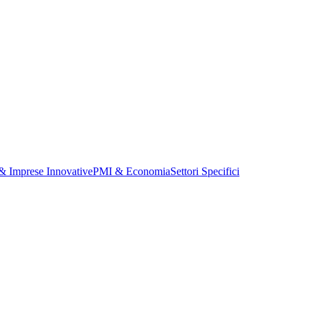
 & Imprese Innovative
PMI & Economia
Settori Specifici