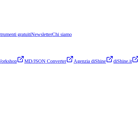
trumenti gratuiti
Newsletter
Chi siamo
Workshop
MD/JSON Converter
Agenzia diShine
diShine.it