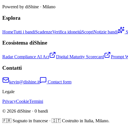
Powered by
diShine
· Milano
Esplora
Home
Tutti i bandi
Scadenze
Verifica idoneità
Scopri
Notizie bandi
S
Ecosistema diShine
Radar Compliance AI Act
Digital Maturity Scorecard
Prompt 
Contatti
kevin@dishine.it
Contact form
Legale
Privacy
Cookie
Termini
© 2026 diShine ·
0
bandi
🇫🇷 Sognato in francese · 🇮🇹 Costruito in Italia, Milano.