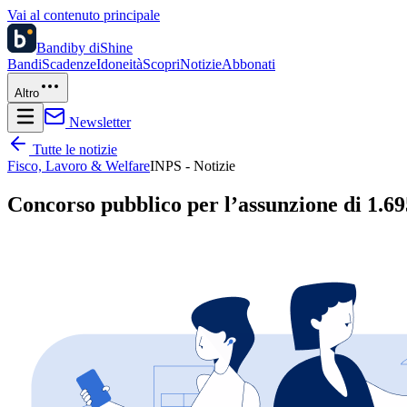
Vai al contenuto principale
Bandi
by diShine
Bandi
Scadenze
Idoneità
Scopri
Notizie
Abbonati
Altro
Newsletter
Tutte le notizie
Fisco, Lavoro & Welfare
INPS - Notizie
Concorso pubblico per l’assunzione di 1.69