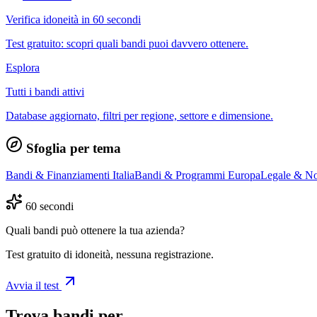
Verifica idoneità in 60 secondi
Test gratuito: scopri quali bandi puoi davvero ottenere.
Esplora
Tutti i bandi attivi
Database aggiornato, filtri per regione, settore e dimensione.
Sfoglia per tema
Bandi & Finanziamenti Italia
Bandi & Programmi Europa
Legale & No
60 secondi
Quali bandi può ottenere la tua azienda?
Test gratuito di idoneità, nessuna registrazione.
Avvia il test
Trova bandi per…